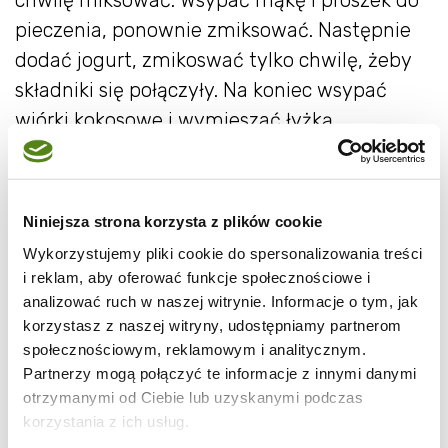
chwilę miksować. Wsypać mąkę i proszek do
pieczenia, ponownie zmiksować. Następnie
dodać jogurt, zmikoswać tylko chwilę, żeby
składniki się połączyły. Na koniec wsypać
wiórki kokosowe i wymieszać łyżką.
Tak przygotowane ciasto przełożyć na
blaszkę wyłożoną papierem do pieczenia. Na
Niniejsza strona korzysta z plików cookie
wierzchu ułożyć umyte i wydrylowane
Wykorzystujemy pliki cookie do spersonalizowania treści
czereśnie.
i reklam, aby oferować funkcje społecznościowe i
analizować ruch w naszej witrynie. Informacje o tym, jak
korzystasz z naszej witryny, udostępniamy partnerom
Składniki na kruszonkę wyłożyć do miski i
społecznościowym, reklamowym i analitycznym.
rozetrzeć pałacami, aż powstaną grudki.
Partnerzy mogą połączyć te informacje z innymi danymi
Gotową kruszonkę wyłożyć na ciasto z
otrzymanymi od Ciebie lub uzyskanymi podczas
czereśniami.
korzystania z ich usług.