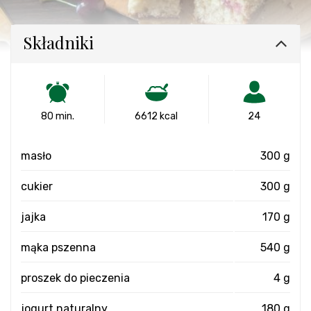
Składniki
80 min.
6612 kcal
24
masło
300 g
cukier
300 g
jajka
170 g
mąka pszenna
540 g
proszek do pieczenia
4 g
jogurt naturalny
180 g