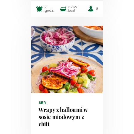
2
5239
8
godz.
kcal
SER
Wrapy z halloumi w
sosie miodowym z
chili