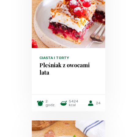
CIASTA I TORTY
Pleśniak z owocami
lata
2
5424
24
godz.
kcal