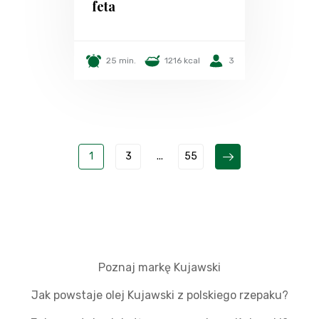
feta
25 min.
1216 kcal
3
1
3
...
55
Poznaj markę Kujawski
Jak powstaje olej Kujawski z polskiego rzepaku?