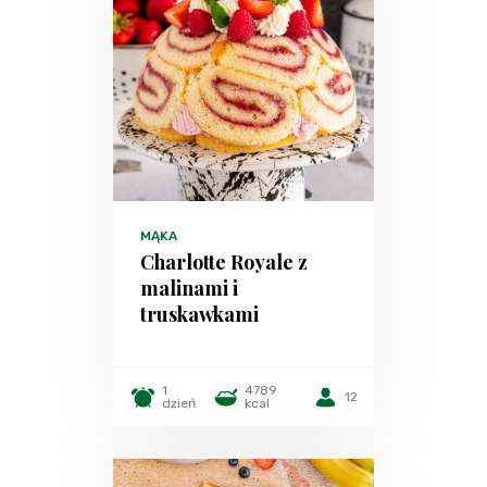
MĄKA
Charlotte Royale z
malinami i
truskawkami
1
4789
12
dzień
kcal