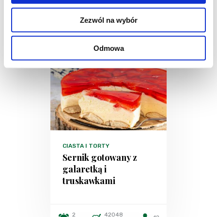
Zezwól na wybór
Odmowa
CIASTA I TORTY
Sernik gotowany z
galaretką i
truskawkami
2
42048