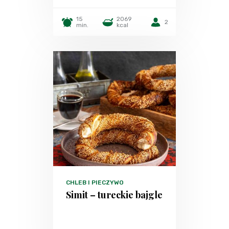
15
2069
2
min.
kcal
CHLEB I PIECZYWO
Simit – tureckie bajgle