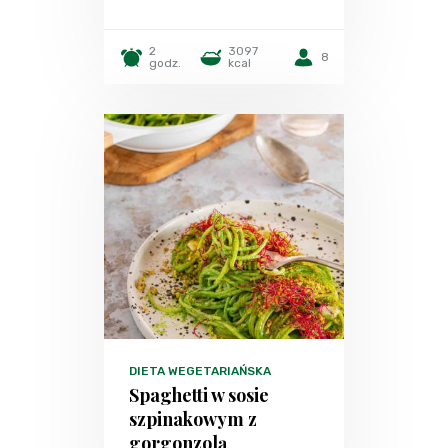
2
3097
8
godz.
kcal
DIETA WEGETARIAŃSKA
Spaghetti w sosie
szpinakowym z
gorgonzolą