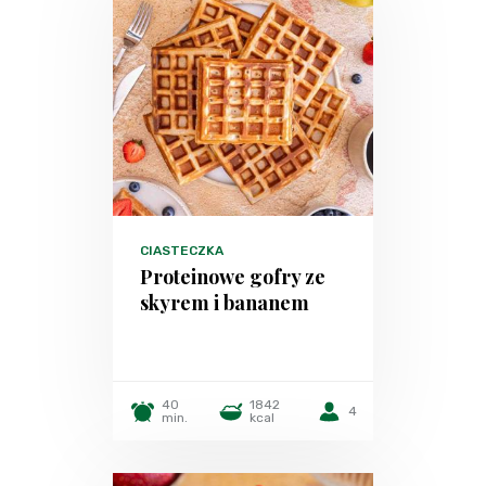
CIASTECZKA
Proteinowe gofry ze
skyrem i bananem
40
1842
4
min.
kcal