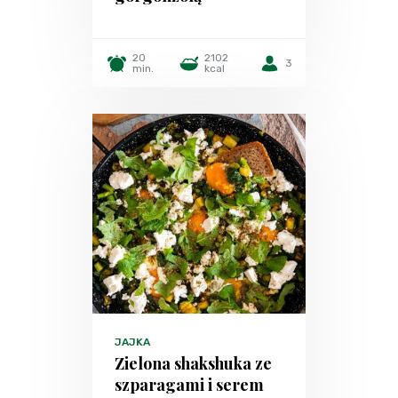
20
2102
3
min.
kcal
JAJKA
Zielona shakshuka ze
szparagami i serem