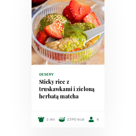
DESERY
Sticky rice z
truskawkami i zieloną
herbatą matcha
2 dni
2390 kcal
6