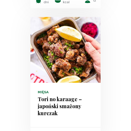
12
dni
kcal
MIĘSA
Tori no karaage –
japoński smażony
kurczak