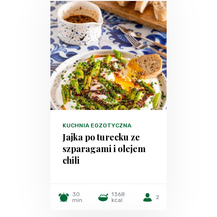
KUCHNIA EGZOTYCZNA
Jajka po turecku ze
szparagami i olejem
chili
30
1368
2
min.
kcal