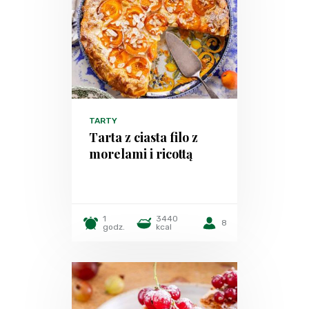
TARTY
Tarta z ciasta filo z
morelami i ricottą
1
3440
8
godz.
kcal