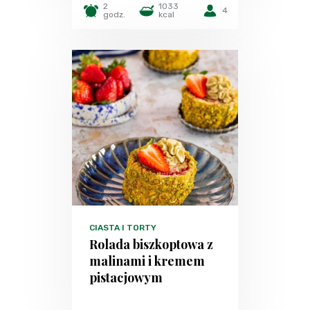
2
1033
4
godz.
kcal
CIASTA I TORTY
Rolada biszkoptowa z
malinami i kremem
pistacjowym