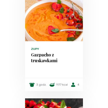
ZUPY
Gazpacho z
truskawkami
3 godz.
1177 kcal
4