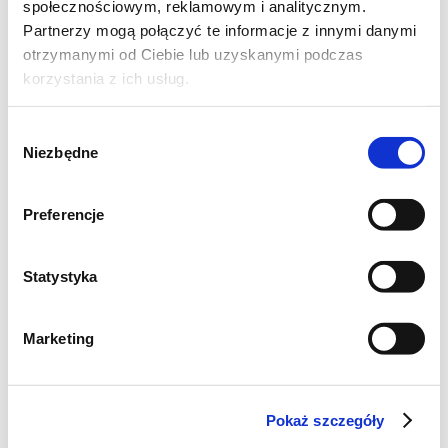
społecznościowym, reklamowym i analitycznym.
Partnerzy mogą połączyć te informacje z innymi danymi
otrzymanymi od Ciebie lub uzyskanymi podczas
korzystania z ich usług.
Wybór
Niezbędne
zgody
Preferencje
Statystyka
Usmażone racuszki układać na paierze, aby
odsączyć je z tłuszczu, po odsączeniu
Marketing
układać na talerzu.
Pokaż szczegóły