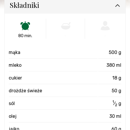
Składniki
80 min.
-
-
mąka
500 g
mleko
380 ml
cukier
18 g
drożdże świeże
50 g
1
sól
⁄
g
2
olej
30 ml
jajko
60 g