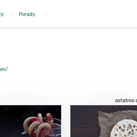
zy
Porady
com/
ostatnio 