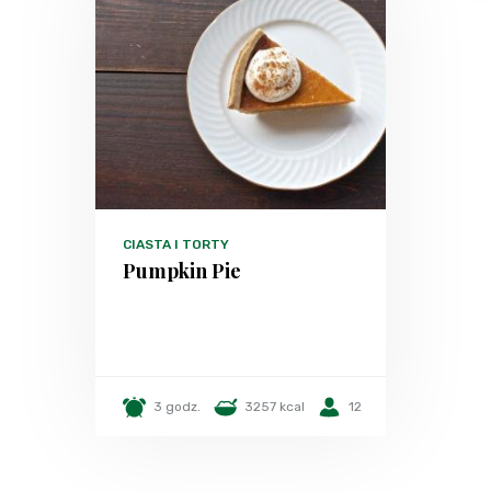
CIASTA I TORTY
Pumpkin Pie
3 godz.
3257 kcal
12