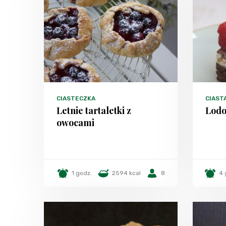
CIASTECZKA
CIAST
Letnie tartaletki z
Lodo
owocami
1 godz.
2594 kcal
8
4 