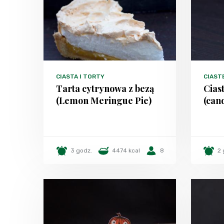
CIASTA I TORTY
CIAST
Tarta cytrynowa z bezą
Cias
(Lemon Meringue Pie)
(can
3 godz.
4474 kcal
8
2 