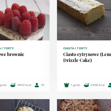
A I TORTY
CIASTA I TORTY
we brownie
Ciasto cytrynowe (Le
Drizzle Cake)
godz.
4892 kcal
10
1 godz.
2968 kcal