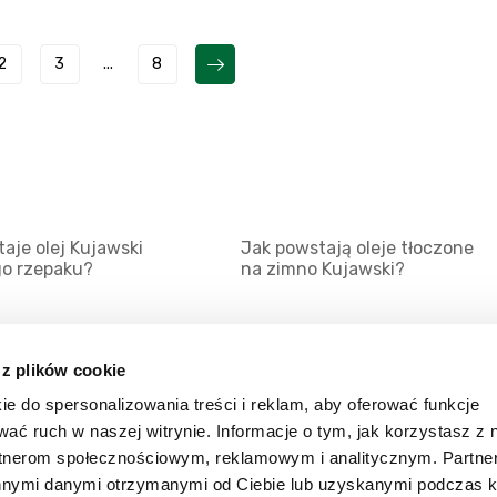
2
3
...
8
aje olej Kujawski
Jak powstają oleje tłoczone
go rzepaku?
na zimno Kujawski?
 z plików cookie
ie do spersonalizowania treści i reklam, aby oferować funkcje
Mapa serwisu
Kat
wać ruch w naszej witrynie. Informacje o tym, jak korzystasz z 
Kanały RSS
Kon
rtnerom społecznościowym, reklamowym i analitycznym. Partn
innymi danymi otrzymanymi od Ciebie lub uzyskanymi podczas k