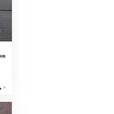
mon
6