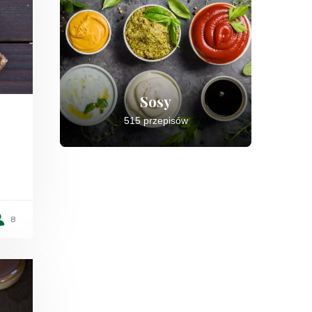
Sosy
515 przepisów
8