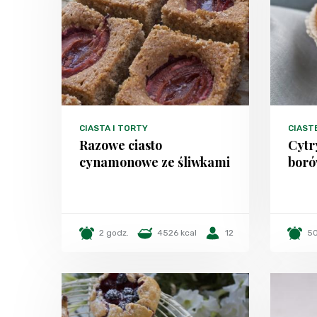
CIASTA I TORTY
CIAST
Razowe ciasto
Cytr
cynamonowe ze śliwkami
bor
2 godz.
4526 kcal
12
50