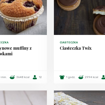
ECZKA
CIASTECZKA
ynowe muffiny z
Ciasteczka Twix
ówkami
 min.
3648 kcal
12
1 godz.
2994 kcal