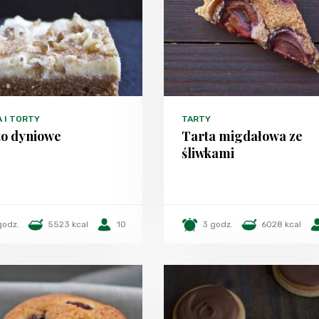
A I TORTY
TARTY
to dyniowe
Tarta migdałowa ze
śliwkami
godz.
5523 kcal
10
3 godz.
6028 kcal