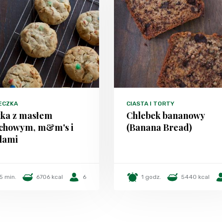
ECZKA
CIASTA I TORTY
tka z masłem
Chlebek bananowy
chowym, m&m's i
(Banana Bread)
lami
5 min.
6706 kcal
6
1 godz.
5440 kcal