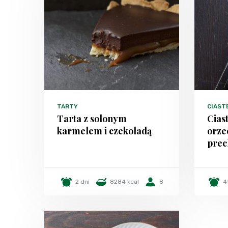
TARTY
CIAST
Tarta z solonym
Cias
karmelem i czekoladą
orze
prec
2 dni
8284 kcal
8
4