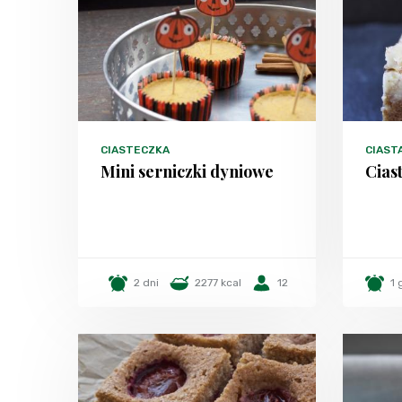
CIASTECZKA
CIAST
Mini serniczki dyniowe
Cias
2 dni
2277 kcal
12
1 