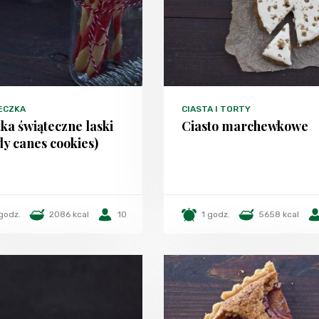
ECZKA
CIASTA I TORTY
tka świąteczne laski
Ciasto marchewkowe
dy canes cookies)
godz.
2086 kcal
10
1 godz.
5658 kcal