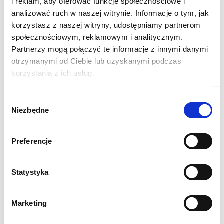
i reklam, aby oferować funkcje społecznościowe i
analizować ruch w naszej witrynie. Informacje o tym, jak
korzystasz z naszej witryny, udostępniamy partnerom
społecznościowym, reklamowym i analitycznym.
Partnerzy mogą połączyć te informacje z innymi danymi
Pyszne ciasto ucierane ze śliwkami to idealna
otrzymanymi od Ciebie lub uzyskanymi podczas
propozycja na wykorzystanie pierwszych
korzystania z ich usług.
śliwek :) Ciasto pomimo wykorzystania mąki
razowej jest bardzo lekkie i puszyste.
Wybór
Niezbędne
zgody
Oczywiście mąkę można zamienić na
pszenną, a cynamon pominąć i uzyskamy
Preferencje
wtedy klasyczny placek ze śliwkami. Robi się
je błyskawicznie więc polecam spróbować!
Statystyka
Składniki:
Marketing
250g miękkiego masła