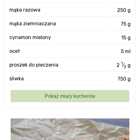
mąka razowa
250 g
mąka ziemniaczana
75 g
cynamon mielony
15 g
ocet
5 ml
1
proszek do pieczenia
2
⁄
g
2
śliwka
750 g