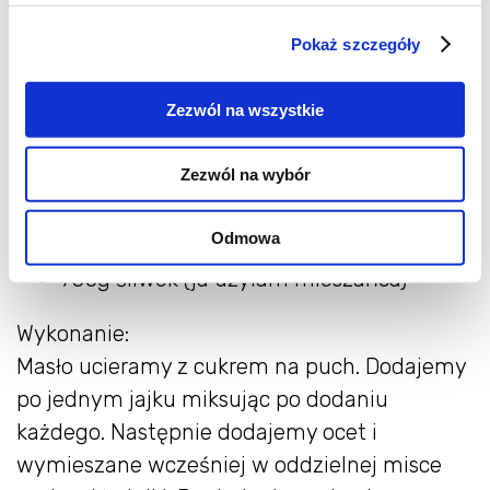
250g drobnego cukru
Pokaż szczegóły
5 jajek
250g mąki razowej
Zezwól na wszystkie
75g mąki ziemniaczanej
3 łyżeczki cynamonu (jeśli lubicie bardzo
Zezwól na wybór
cynamonowe wypieki możecie użyć 4/5)
1 łyżeczka octu
Odmowa
1,25 łyżeczki proszku do pieczenia
750g śliwek (ja użyłam mieszańca)
Wykonanie:
Masło ucieramy z cukrem na puch. Dodajemy
po jednym jajku miksując po dodaniu
każdego. Następnie dodajemy ocet i
wymieszane wcześniej w oddzielnej misce