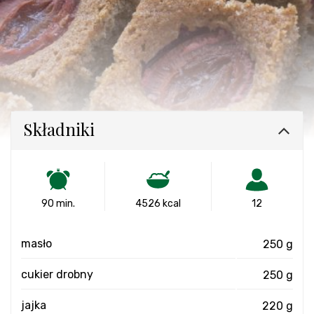
Składniki
90 min.
4526 kcal
12
masło
250 g
cukier drobny
250 g
jajka
220 g