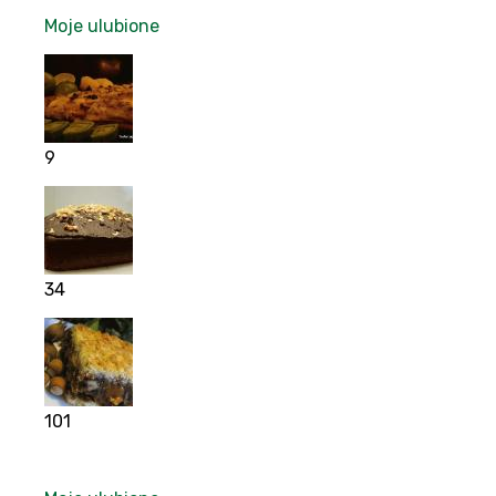
Moje ulubione
9
34
101