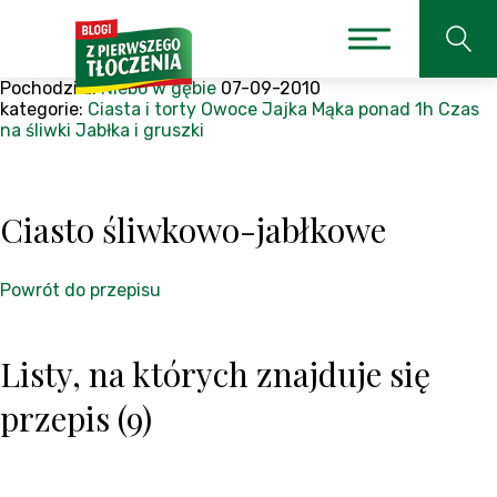
Pochodzi z:
Niebo w gębie
07-09-2010
kategorie:
Ciasta i torty
Owoce
Jajka
Mąka
ponad 1h
Czas
na śliwki
Jabłka i gruszki
Ciasto śliwkowo-jabłkowe
Powrót do przepisu
Listy, na których znajduje się
przepis (9)