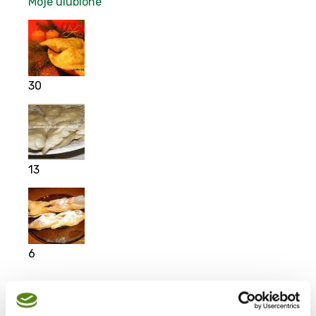
Moje ulubione
30
13
6
Moje ulubione