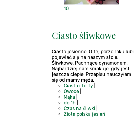
10
Ciasto śliwkowe
Ciasto jesienne. O tej porze roku lubi
pojawiać się na naszym stole.
Śliwkowe. Pachnące cynamonem.
Najbardziej nam smakuje, gdy jest
jeszcze ciepłe. Przepisu nauczyłam
się od mamy męża.
Ciasta i torty
|
Owoce
|
Mąka
|
do 1h
|
Czas na śliwki
|
Złota polska jesień