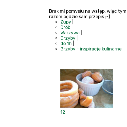
Brak mi pomysłu na wstęp, więc tym
razem będzie sam przepis ;-)
Zupy
|
Drób
|
Warzywa
|
Grzyby
|
do 1h
|
Grzyby - inspiracje kulinarne
12