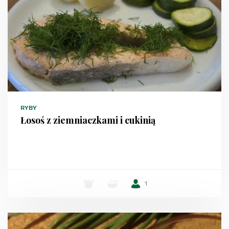
RYBY
Łosoś z ziemniaczkami i cukinią
-
-
1