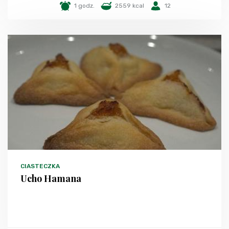
1 godz.
2559 kcal
12
CIASTECZKA
Ucho Hamana