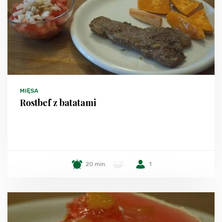
MIĘSA
Rostbef z batatami
20 min.
-
1