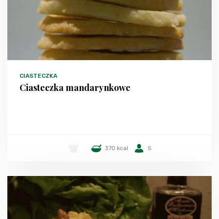
CIASTECZKA
Ciasteczka mandarynkowe
-
370 kcal
5