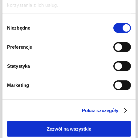
korzystania z ich usług.
Wybór
Niezbędne
zgody
Preferencje
Statystyka
Marketing
OWOCE MORZA
Krewetki na ostro!
Pokaż szczegóły
Zezwól na wszystkie
30 min.
-
1