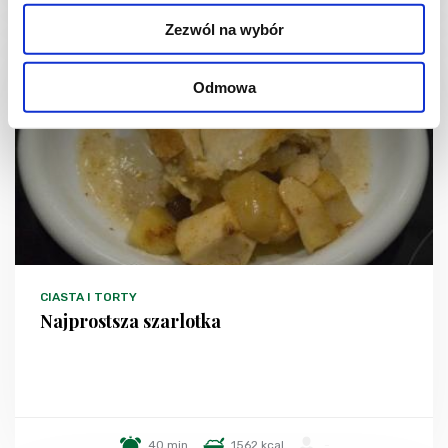
Zezwól na wybór
Odmowa
CIASTA I TORTY
Najprostsza szarlotka
40 min.
1562 kcal
-