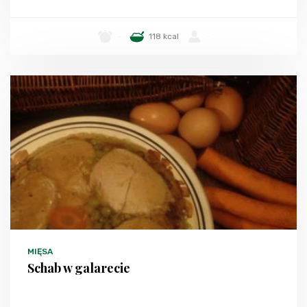
-
118 kcal
-
MIĘSA
Schab w galarecie