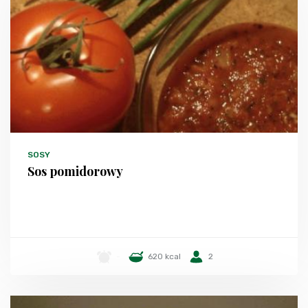
SOSY
Sos pomidorowy
-
620 kcal
2