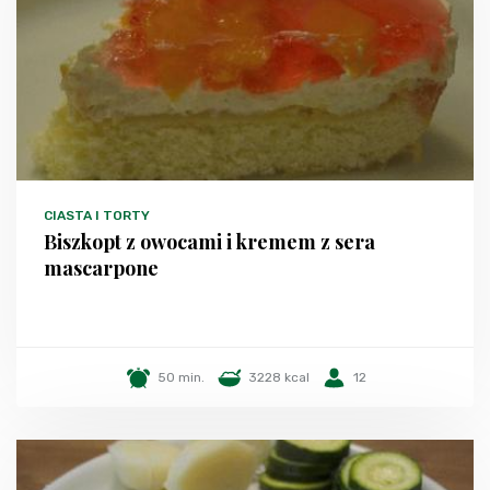
CIASTA I TORTY
Biszkopt z owocami i kremem z sera
mascarpone
50 min.
3228 kcal
12