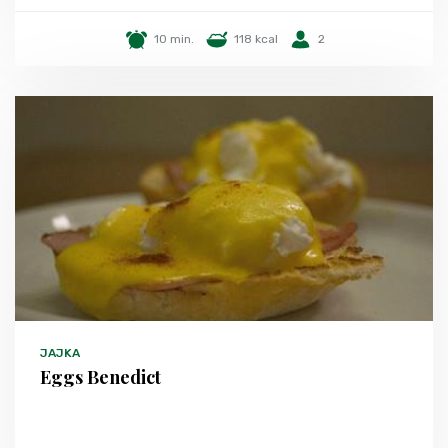
10 min.
118 kcal
2
JAJKA
Eggs Benedict