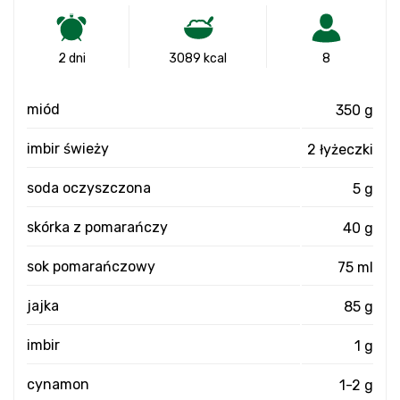
2 dni
3089 kcal
8
miód
350 g
imbir świeży
2 łyżeczki
soda oczyszczona
5 g
skórka z pomarańczy
40 g
sok pomarańczowy
75 ml
jajka
85 g
imbir
1 g
cynamon
1-2 g