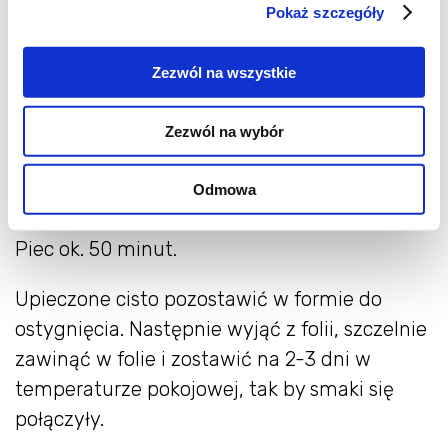
składniki ciasta - pośrodku zrobić wgłębienie
Pokaż szczegóły
i wlać do niego miód, olej - dodać skórkę
pomarańczową i jajka i wszystko wymieszać
Zezwól na wszystkie
- ucierać - najlepiej mikserem. Dodać sok z
pomarańczy i imbir i utrzeć wszystko na
Zezwól na wybór
gładką masę. Przelać do kwadratowej formy
(25x20x5) wyłożonej pergaminem i wstawić
Odmowa
do piekarnika nagrzanego do 180 stopni C.
Piec ok. 50 minut.
Upieczone cisto pozostawić w formie do
ostygnięcia. Następnie wyjąć z folii, szczelnie
zawinąć w folie i zostawić na 2-3 dni w
temperaturze pokojowej, tak by smaki się
połączyły.