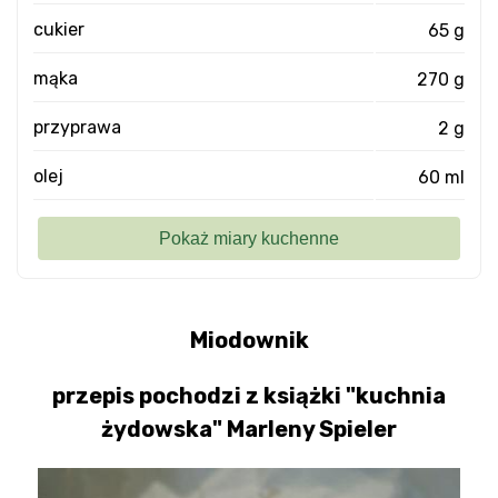
cukier
65 g
mąka
270 g
przyprawa
2 g
olej
60 ml
Miodownik
przepis pochodzi z książki "kuchnia
żydowska" Marleny Spieler