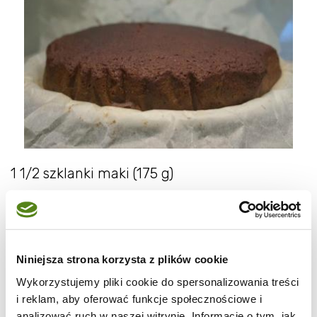
1 1/2 szklanki maki (175 g)
1/3 szklanki drobnego cukru (75 g)
1/2 łyżeczki mielonego imbiru (2,5 ml)
Niniejsza strona korzysta z plików cookie
1/2 - 1 łyżeczki mielonego cynamonu (2,5 - 5
Wykorzystujemy pliki cookie do spersonalizowania treści
ml)
i reklam, aby oferować funkcje społecznościowe i
analizować ruch w naszej witrynie. Informacje o tym, jak