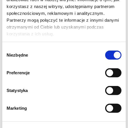
korzystasz z naszej witryny, udostępniamy partnerom
1 łyżeczka przyprawy do szarlotki ( 5 ml)
społecznościowym, reklamowym i analitycznym.
Partnerzy mogą połączyć te informacje z innymi danymi
1 łyżeczka sody oczyszczonej (5 ml)
otrzymanymi od Ciebie lub uzyskanymi podczas
korzystania z ich usług.
1 szklanka płynnego miodu (225 ml)
Wybór
4 łyżki oleju (60 ml)
Niezbędne
zgody
skórka otarta z 1 pomarańczy
Preferencje
2 jajka
Statystyka
5 łyżek soku z pomarańczy (75 ml)
2 łyżeczki tartego imbiru (10 ml)
Marketing
W dużej misce wymieszać razem sypkie