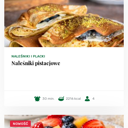
NALEŚNIKI I PLACKI
Naleśniki pistacjowe
30 min.
2216 kcal
4
NOWOŚĆ