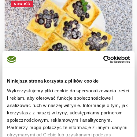
NOWOŚĆ
CIASTECZKA
Ciastka francuskie z borówkami + film
Niniejsza strona korzysta z plików cookie
Wykorzystujemy pliki cookie do spersonalizowania treści
i reklam, aby oferować funkcje społecznościowe i
analizować ruch w naszej witrynie. Informacje o tym, jak
korzystasz z naszej witryny, udostępniamy partnerom
30 min.
1531 kcal
8
społecznościowym, reklamowym i analitycznym.
Partnerzy mogą połączyć te informacje z innymi danymi
otrzymanymi od Ciebie lub uzyskanymi podczas