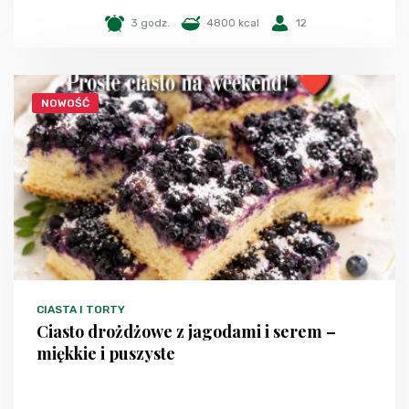
3 godz.
4800 kcal
12
NOWOŚĆ
CIASTA I TORTY
Ciasto drożdżowe z jagodami i serem –
miękkie i puszyste