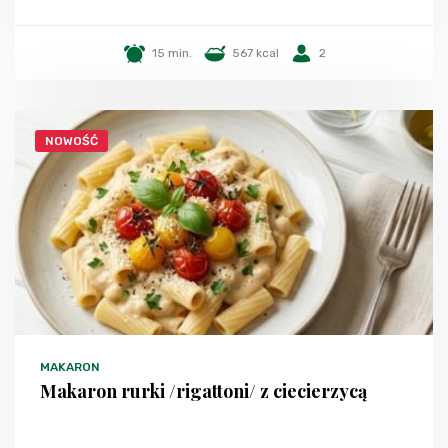
15 min.
567 kcal
2
NOWOŚĆ
MAKARON
Makaron rurki /rigattoni/ z ciecierzycą