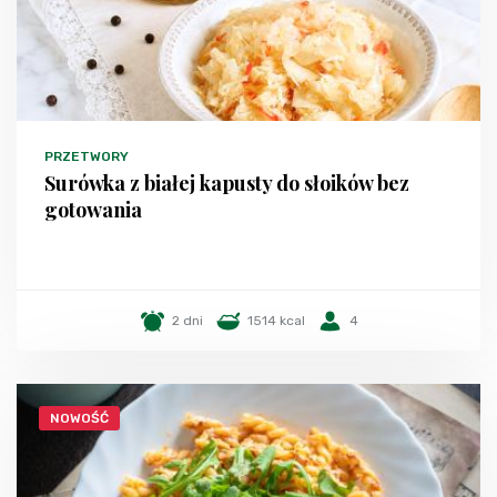
PRZETWORY
Surówka z białej kapusty do słoików bez
gotowania
2 dni
1514 kcal
4
NOWOŚĆ