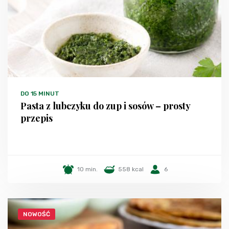
DO 15 MINUT
Pasta z lubczyku do zup i sosów – prosty
przepis
10 min.
558 kcal
6
NOWOŚĆ