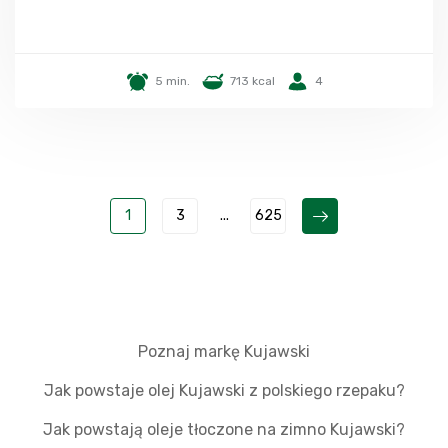
5 min.
713 kcal
4
1
3
...
625
Poznaj markę Kujawski
Jak powstaje olej Kujawski z polskiego rzepaku?
Jak powstają oleje tłoczone na zimno Kujawski?