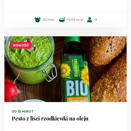
30 min.
1445 kcal
4
NOWOŚĆ
DO 15 MINUT
Pesto z liści rzodkiewki na oleju