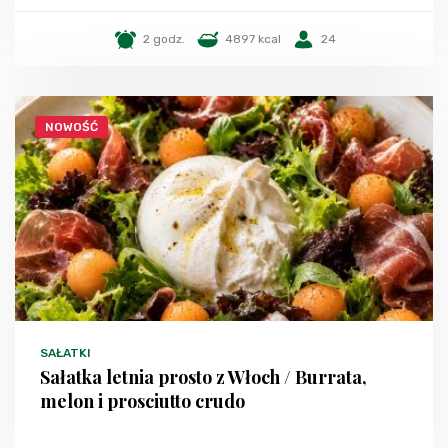
2 godz.
4897 kcal
24
NOWOŚĆ
SAŁATKI
Sałatka letnia prosto z Włoch / Burrata,
melon i prosciutto crudo