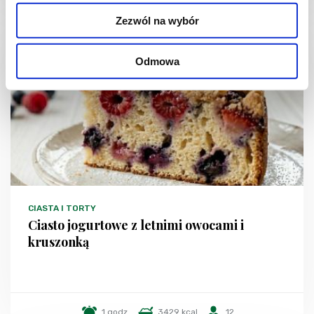
Zezwól na wybór
NOWOŚĆ
Odmowa
CIASTA I TORTY
Ciasto jogurtowe z letnimi owocami i
kruszonką
1 godz.
3429 kcal
12