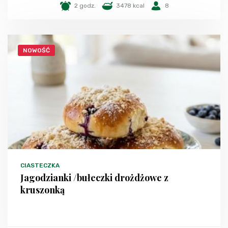
2 godz.
3478 kcal
8
NOWOŚĆ
CIASTECZKA
Jagodzianki /bułeczki drożdżowe z
kruszonką