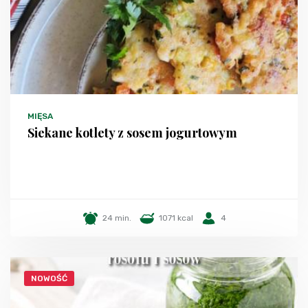
MIĘSA
Siekane kotlety z sosem jogurtowym
24 min.
1071 kcal
4
NOWOŚĆ