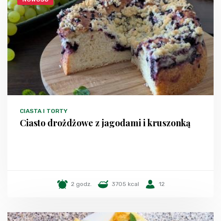
CIASTA I TORTY
Ciasto drożdżowe z jagodami i kruszonką
2 godz.
3705 kcal
12