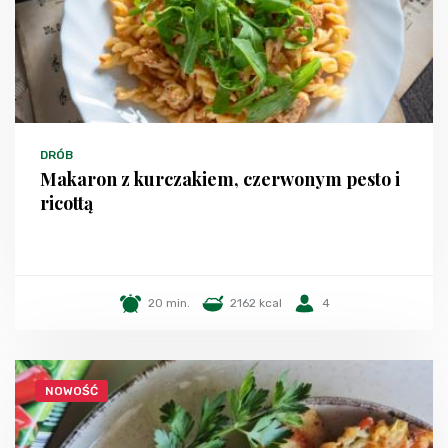
DRÓB
Makaron z kurczakiem, czerwonym pesto i
ricottą
20 min.
2162 kcal
4
NOWOŚĆ