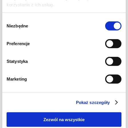
korzystania z ich usług.
NOWOŚĆ
Wybór
Niezbędne
zgody
Preferencje
Statystyka
Marketing
CIASTA I TORTY
Ciasto warstwowe z kremem i malinową
frużeliną
Pokaż szczegóły
Zezwól na wszystkie
1 dzień
4954 kcal
20