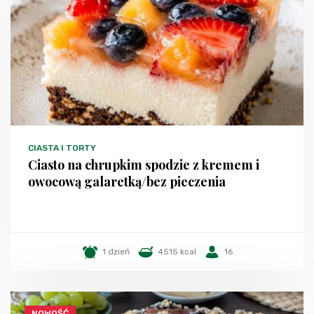
CIASTA I TORTY
Ciasto na chrupkim spodzie z kremem i
owocową galaretką/bez pieczenia
1 dzień
4515 kcal
16
NOWOŚĆ