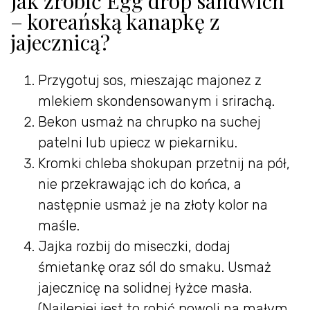
Jak zrobić Egg drop sandwich
– koreańską kanapkę z
jajecznicą?
Przygotuj sos, mieszając majonez z
mlekiem skondensowanym i srirachą.
Bekon usmaż na chrupko na suchej
patelni lub upiecz w piekarniku.
Kromki chleba shokupan przetnij na pół,
nie przekrawając ich do końca, a
następnie usmaż je na złoty kolor na
maśle.
Jajka rozbij do miseczki, dodaj
śmietankę oraz sól do smaku. Usmaż
jajecznicę na solidnej łyżce masła.
(Najlepiej jest to robić powoli na małym