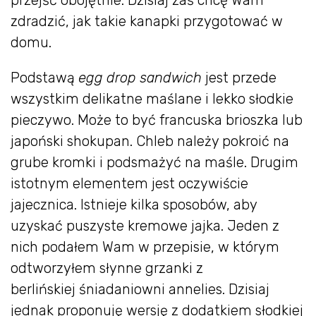
przejść obojętnie. Dzisiaj zaś chcę Wam
zdradzić, jak takie kanapki przygotować w
domu.
Podstawą
egg drop sandwich
jest przede
wszystkim delikatne maślane i lekko słodkie
pieczywo. Może to być francuska brioszka lub
japoński shokupan. Chleb należy pokroić na
grube kromki i podsmażyć na maśle. Drugim
istotnym elementem jest oczywiście
jajecznica. Istnieje kilka sposobów, aby
uzyskać puszyste kremowe jajka. Jeden z
nich podałem Wam w przepisie, w którym
odtworzyłem słynne grzanki z
berlińskiej śniadaniowni annelies. Dzisiaj
jednak proponuję wersję z dodatkiem słodkiej