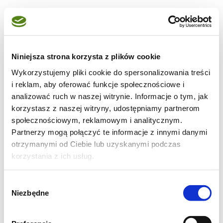
W przypadku egg drop sandwich niezwykle
kluczowa jest estetyka podania. Kanapki
układa się pionowo, aby wypełnić je
Niniejsza strona korzysta z plików cookie
jajecznicą po brzegi i wykańcza sosem, który
Wykorzystujemy pliki cookie do spersonalizowania treści
apetycznie zdobi wierzch. Jestem
i reklam, aby oferować funkcje społecznościowe i
przekonany, że nikt nie oprze się takiemu
analizować ruch w naszej witrynie. Informacje o tym, jak
śniadaniu!
korzystasz z naszej witryny, udostępniamy partnerom
społecznościowym, reklamowym i analitycznym.
Partnerzy mogą połączyć te informacje z innymi danymi
otrzymanymi od Ciebie lub uzyskanymi podczas
korzystania z ich usług.
Wybór
Niezbędne
zgody