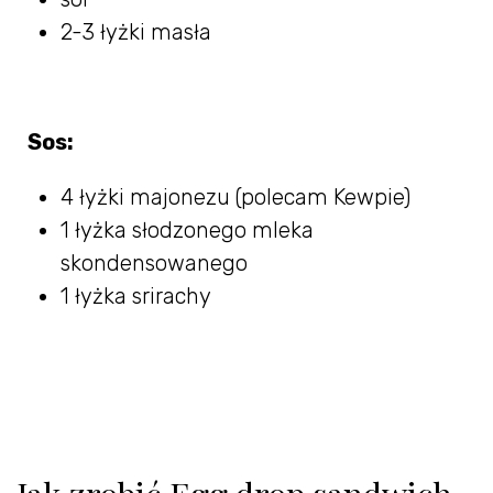
2-3 łyżki masła
Sos:
4 łyżki majonezu (polecam Kewpie)
1 łyżka słodzonego mleka
skondensowanego
1 łyżka srirachy