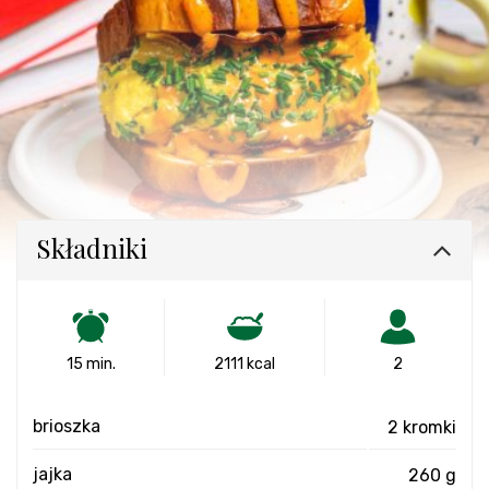
Składniki
15 min.
2111 kcal
2
brioszka
2 kromki
jajka
260 g