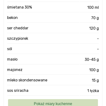
śmietana 30%
100 ml
bekon
70 g
ser cheddar
120 g
szczypiorek
-
sól
-
masło
30-45 g
majonez
100 g
mleko skondensowane
15 g
sos sriracha
1 łyżka