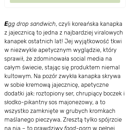
E
gg drop sandwich
, czyli koreańska kanapka
z jajecznicą to jedna z najbardziej viralowych
kanapek ostatnich lat! Jej wyjątkowość tkwi
w niezwykle apetycznym wyglądzie, który
sprawił, że zdominowała social media na
całym świecie, stając się produktem niemal
kultowym. Na pozór zwykła kanapka skrywa
w sobie kremową jajecznicę, apetyczne
dodatki jak: roztopiony ser, chrupiący boczek i
słodko-pikantny sos majonezowy, a to
wszystko zamknięte w grubych kromkach
maślanego pieczywa. Zresztą tylko spójrzcie
na nią – to prawdziwy
food-porn
w pełnej