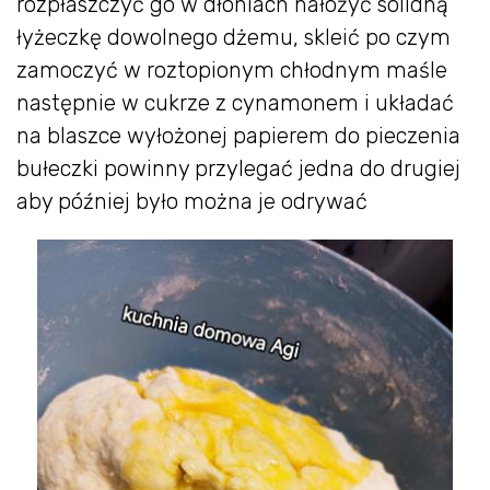
rozpłaszczyć go w dłoniach nałożyć solidną
łyżeczkę dowolnego dżemu, skleić po czym
zamoczyć w roztopionym chłodnym maśle
następnie w cukrze z cynamonem i układać
na blaszce wyłożonej papierem do pieczenia
bułeczki powinny przylegać jedna do drugiej
aby później było można je odrywać