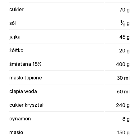
cukier
70 g
1
sól
⁄
g
2
jajka
45 g
żółtko
20 g
śmietana 18%
400 g
masło topione
30 ml
ciepła woda
60 ml
cukier kryształ
240 g
cynamon
8 g
masło
150 g