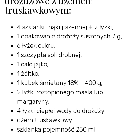
drożdżowe z dżemem
truskawkowym:
4 szklanki mąki pszennej + 2 łyżki,
1 opakowanie drożdży suszonych 7 g,
6 łyżek cukru,
1 szczypta soli drobnej,
1 całe jajko,
1 żółtko,
1 kubek śmietany 18% - 400 g,
2 łyżki roztopionego masła lub
margaryny,
4 łyżki ciepłej wody do drożdży,
dżem truskawkowy
szklanka pojemność 250 ml