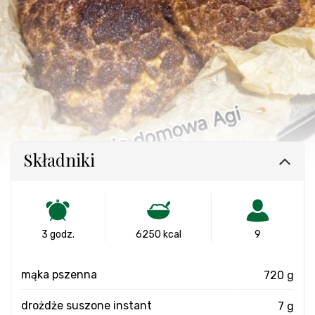
Składniki
3 godz.
6250 kcal
9
mąka pszenna
720 g
drożdże suszone instant
7 g