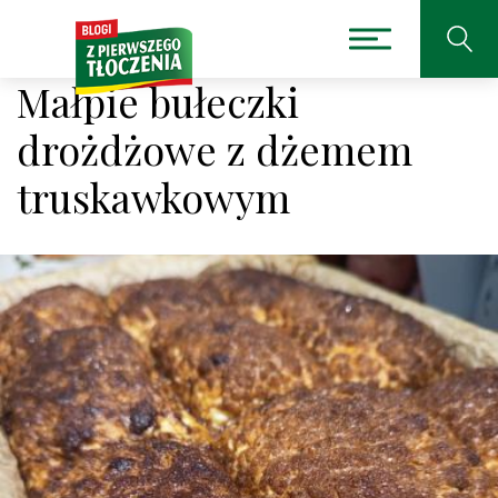
Małpie bułeczki
drożdżowe z dżemem
truskawkowym