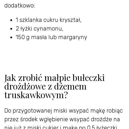
dodatkowo:
1 szklanka cukru kryształ,
2 łyżki cynamonu,
150 g masła lub margaryny
Jak zrobić małpie bułeczki
drożdżowe z dżemem
truskawkowym?
Do przygotowanej miski wsypać mąkę robiąc
przez środek wgłębienie wsypać drożdże na
nie już z miski cukier i mąkę po 0,5 łyżeczki