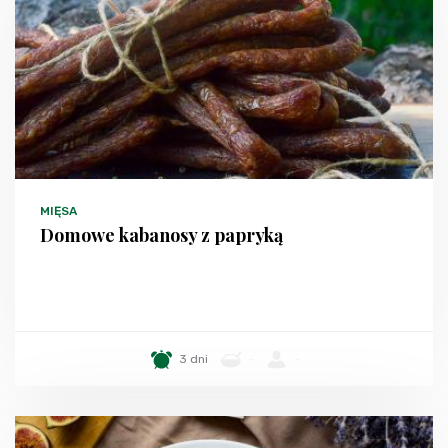
MIĘSA
Domowe kabanosy z papryką
3 dni
-
-