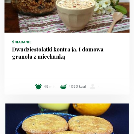
ŚNIADANIE
Dwudziestolatki kontra ja. I domowa
granola z miechunką
45 min.
4053 kcal
-