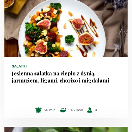
SAŁATKI
Jesienna sałatka na ciepło z dynią,
jarmużem, figami, chorizo i migdałami
30 min.
1877 kcal
4