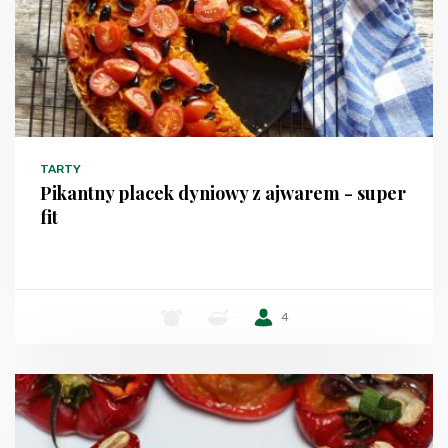
TARTY
Pikantny placek dyniowy z ajwarem - super
fit
-
-
4