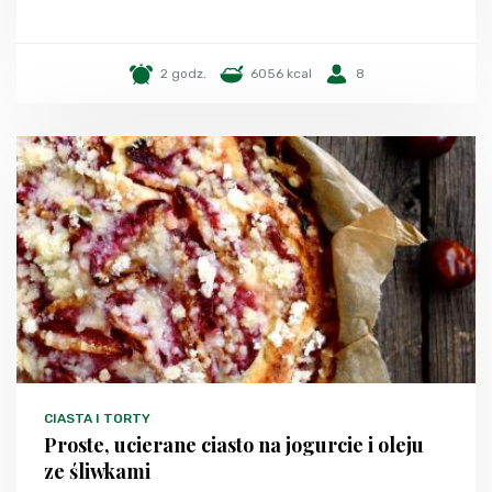
2 godz.
6056 kcal
8
CIASTA I TORTY
Proste, ucierane ciasto na jogurcie i oleju
ze śliwkami