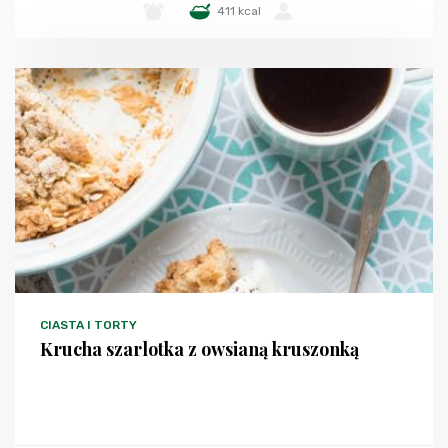
-
411 kcal
-
CIASTA I TORTY
Krucha szarlotka z owsianą kruszonką