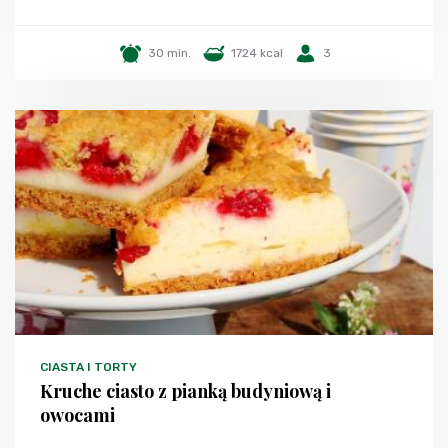
30 min.
1724 kcal
3
CIASTA I TORTY
Kruche ciasto z pianką budyniową i
owocami