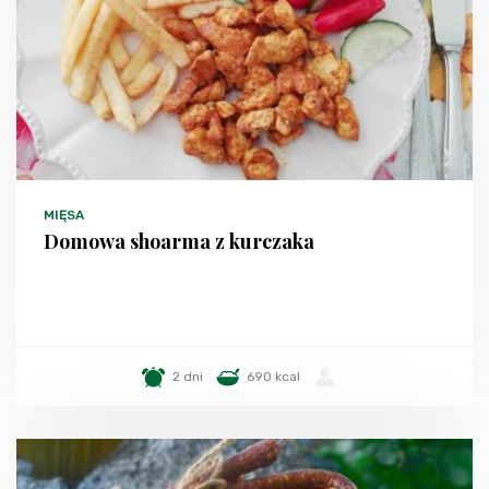
MIĘSA
Domowa shoarma z kurczaka
2 dni
690 kcal
-