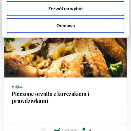
Zezwól na wybór
Odmowa
MIĘSA
Pieczone orzotto z kurczakiem i
prawdziwkami
-
1519 kcal
4