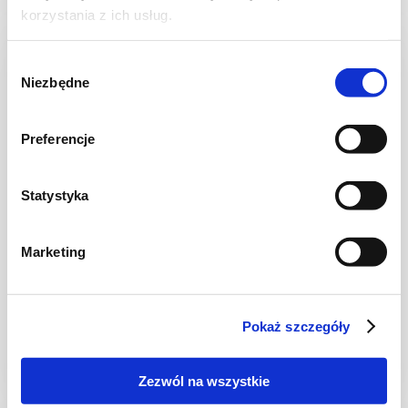
korzystania z ich usług.
Wybór
Niezbędne
zgody
Preferencje
Statystyka
Marketing
SAŁATKI
Sałatka jajeczna z awokado i rzodkiewką
Pokaż szczegóły
Zezwól na wszystkie
25 min.
1491 kcal
4