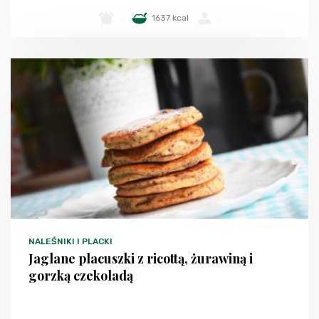
-
1637 kcal
-
NALEŚNIKI I PLACKI
Jaglane placuszki z ricottą, żurawiną i
gorzką czekoladą