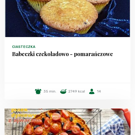
CIASTECZKA
Babeczki czekoladowo - pomarańczowe
35 min.
2749 kcal
14