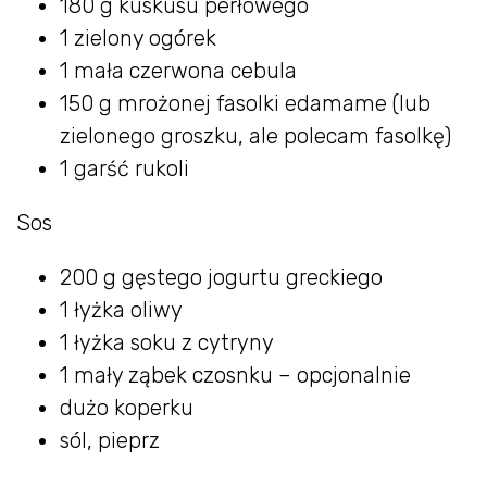
180 g kuskusu perłowego
1 zielony ogórek
1 mała czerwona cebula
150 g mrożonej fasolki edamame (lub
zielonego groszku, ale polecam fasolkę)
1 garść rukoli
Sos
200 g gęstego jogurtu greckiego
1 łyżka oliwy
1 łyżka soku z cytryny
1 mały ząbek czosnku – opcjonalnie
dużo koperku
sól, pieprz