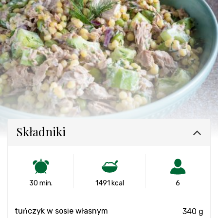
Składniki
30 min.
1491 kcal
6
tuńczyk w sosie własnym
340 g