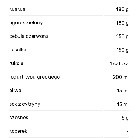
kuskus
180 g
ogórek zielony
180 g
cebula czerwona
150 g
fasolka
150 g
rukola
1 sztuka
jogurt typu greckiego
200 ml
oliwa
15 ml
sok z cytryny
15 ml
czosnek
5 g
koperek
-