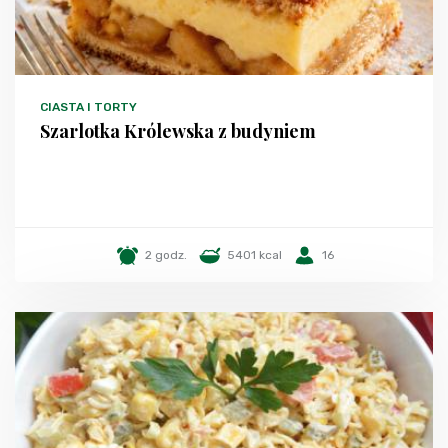
CIASTA I TORTY
Szarlotka Królewska z budyniem
2 godz.
5401 kcal
16