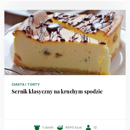
CIASTA I TORTY
Sernik klasyczny na kruchym spodzie
1 dzień
4890 kcal
12