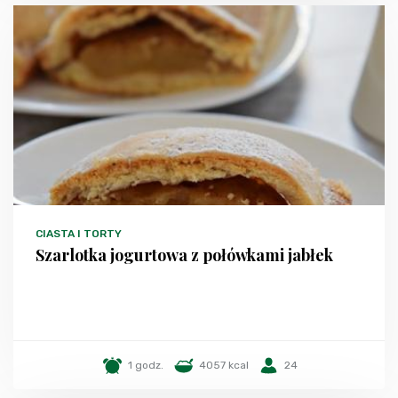
CIASTA I TORTY
Szarlotka jogurtowa z połówkami jabłek
1 godz.
4057 kcal
24