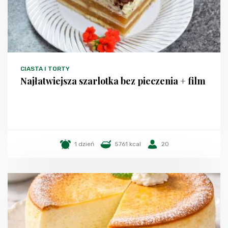
CIASTA I TORTY
Najłatwiejsza szarlotka bez pieczenia + film
1 dzień
5761 kcal
20