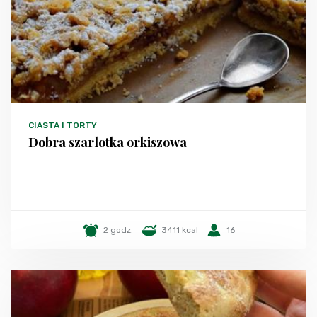
CIASTA I TORTY
Dobra szarlotka orkiszowa
2 godz.
3411 kcal
16