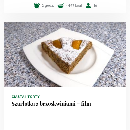
2 godz.
4497 kcal
16
CIASTA I TORTY
Szarlotka z brzoskwiniami + film