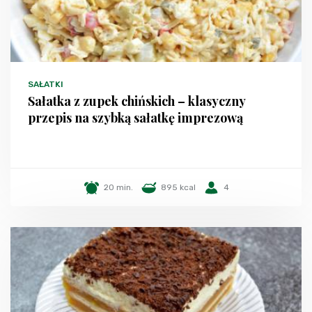
SAŁATKI
Sałatka z zupek chińskich – klasyczny
przepis na szybką sałatkę imprezową
20 min.
895 kcal
4