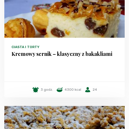
CIASTA I TORTY
Kremowy sernik – klasyczny z bakakliami
3 godz.
4300 kcal
24