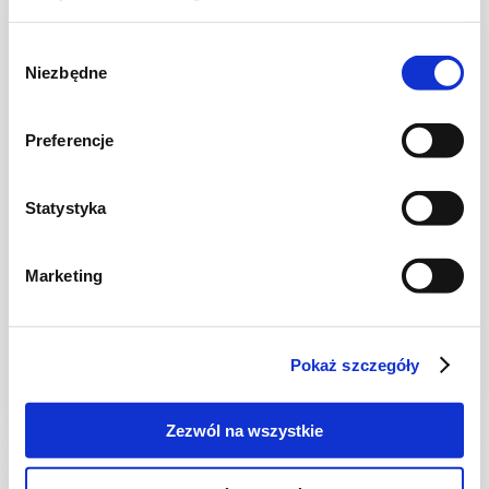
Wybór
Niezbędne
zgody
Preferencje
WIDEO
Statystyka
CIASTA I TORTY
Marketing
Szarlotka w 15 minut
Pokaż szczegóły
1 godz.
2826 kcal
16
Zezwól na wszystkie