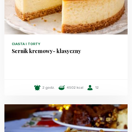
CIASTA I TORTY
Sernik kremowy- klasyczny
2 godz.
4502 kcal
12