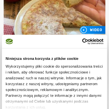
WIDEO
JAJKA
Omlet Szarlotka
Niniejsza strona korzysta z plików cookie
Wykorzystujemy pliki cookie do spersonalizowania treści
i reklam, aby oferować funkcje społecznościowe i
analizować ruch w naszej witrynie. Informacje o tym, jak
10 min.
568 kcal
1
korzystasz z naszej witryny, udostępniamy partnerom
społecznościowym, reklamowym i analitycznym.
Partnerzy mogą połączyć te informacje z innymi danymi
otrzymanymi od Ciebie lub uzyskanymi podczas
korzystania z ich usług.