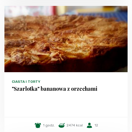
CIASTA I TORTY
"Szarlotka" bananowa z orzechami
1 godz.
2474 kcal
12