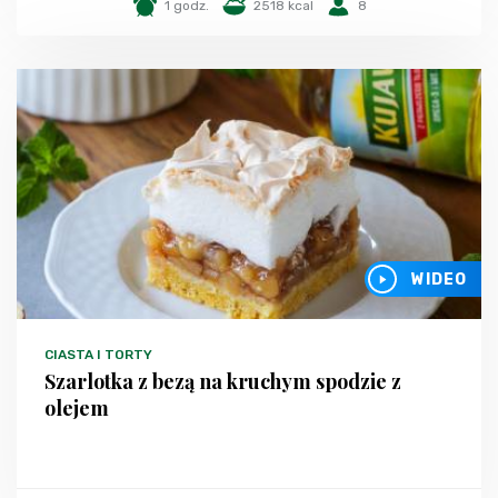
1 godz.
2518 kcal
8
WIDEO
CIASTA I TORTY
Szarlotka z bezą na kruchym spodzie z
olejem