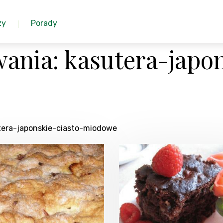
zy
Porady
ania: kasutera-japon
utera-japonskie-ciasto-miodowe