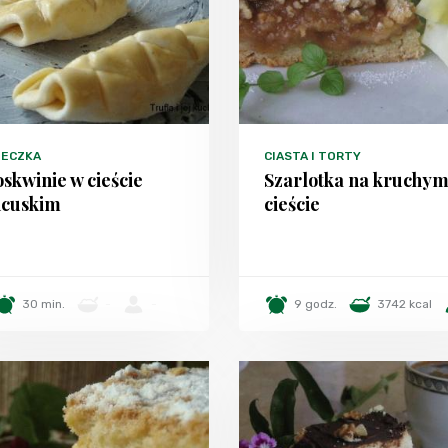
TECZKA
CIASTA I TORTY
skwinie w cieście
Szarlotka na kruchy
ncuskim
cieście
30 min.
-
-
9 godz.
3742 kcal