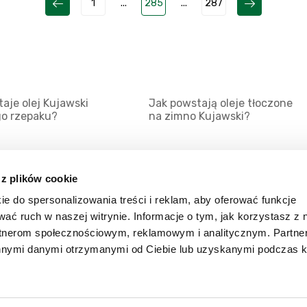
1
...
285
...
287
aje olej Kujawski
Jak powstają oleje tłoczone
go rzepaku?
na zimno Kujawski?
 z plików cookie
ie do spersonalizowania treści i reklam, aby oferować funkcje
Mapa serwisu
Kat
wać ruch w naszej witrynie. Informacje o tym, jak korzystasz z 
Kanały RSS
Kon
rtnerom społecznościowym, reklamowym i analitycznym. Partn
innymi danymi otrzymanymi od Ciebie lub uzyskanymi podczas k
Porady
Zal