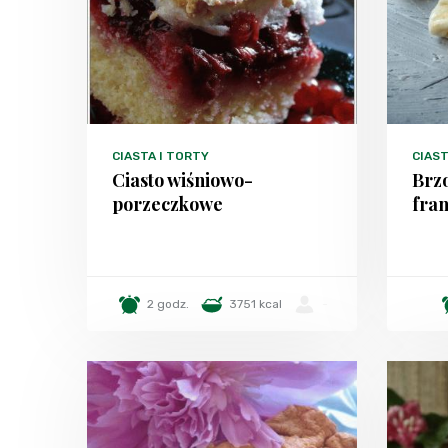
CIASTA I TORTY
CIAS
Ciasto wiśniowo-
Brzo
porzeczkowe
fra
2 godz.
3751 kcal
-