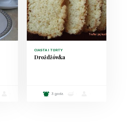
CIASTA I TORTY
Drożdżówka
-
3 godz.
-
-