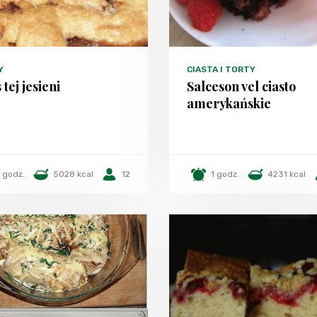
Y
CIASTA I TORTY
 tej jesieni
Salceson vel ciasto
amerykańskie
1 godz.
5028 kcal
12
1 godz.
4231 kcal