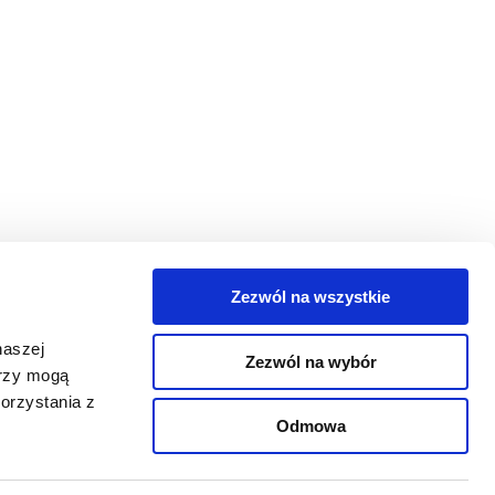
Zezwól na wszystkie
egorie
naszej
Zezwól na wybór
takt
erzy mogą
orzystania z
oguj się
Odmowa