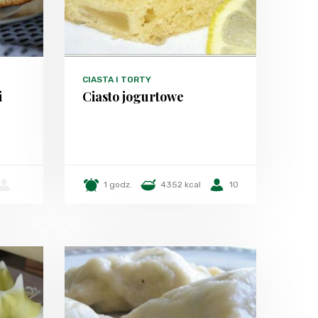
CIASTA I TORTY
i
Ciasto jogurtowe
-
1 godz.
4352 kcal
10