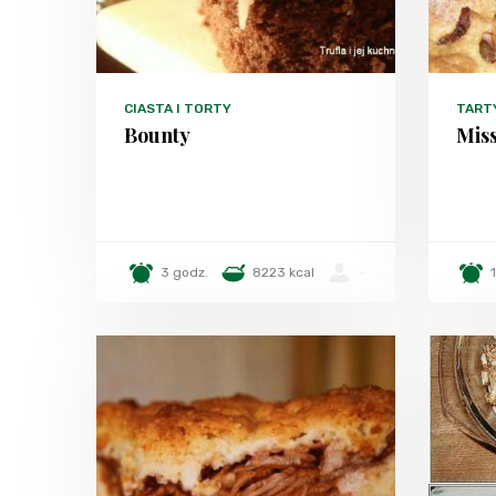
CIASTA I TORTY
TART
Bounty
Miss
3 godz.
8223 kcal
-