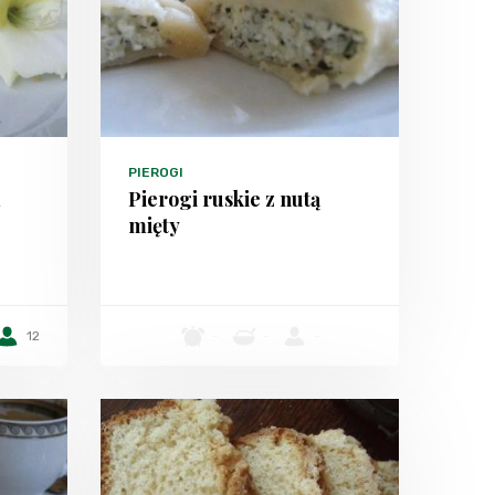
PIEROGI
m
Pierogi ruskie z nutą
mięty
12
-
-
-