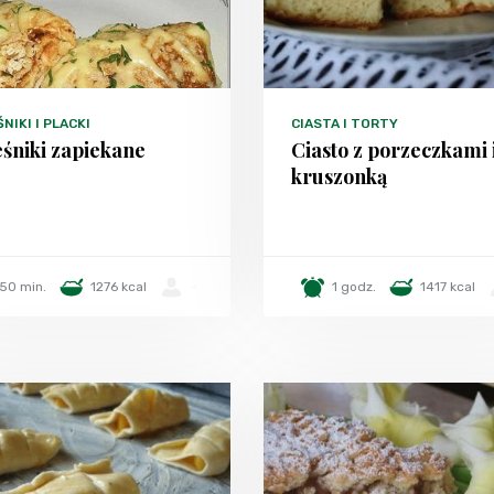
NIKI I PLACKI
CIASTA I TORTY
śniki zapiekane
Ciasto z porzeczkami 
kruszonką
50 min.
1276 kcal
-
1 godz.
1417 kcal