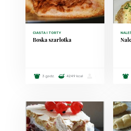
CIASTA I TORTY
NALEŚ
Boska szarlotka
Nale
3 godz.
4249 kcal
-