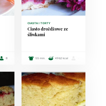
CIASTA I TORTY
Ciasto drożdżowe ze
śliwkami
8
55 min.
4962 kcal
-