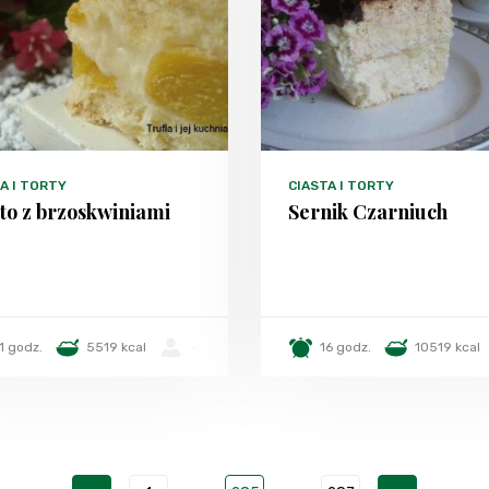
A I TORTY
CIASTA I TORTY
to z brzoskwiniami
Sernik Czarniuch
1 godz.
5519 kcal
-
16 godz.
10519 kcal