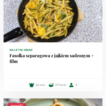
NA LETNI OBIAD
Fasolka szparagowa z jajkiem sadzonym +
film
20 min.
977 kcal
3
NOWOŚĆ