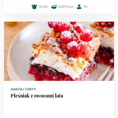
14 dni
2639 kcal
10
CIASTA I TORTY
Pleśniak z owocami lata