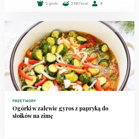
2 godz.
2381 kcal
8
PRZETWORY
Ogórki w zalewie gyros z papryką do
słoików na zimę