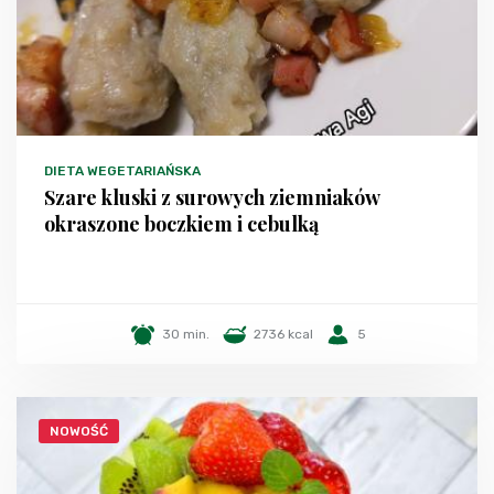
DIETA WEGETARIAŃSKA
Szare kluski z surowych ziemniaków
okraszone boczkiem i cebulką
30 min.
2736 kcal
5
NOWOŚĆ