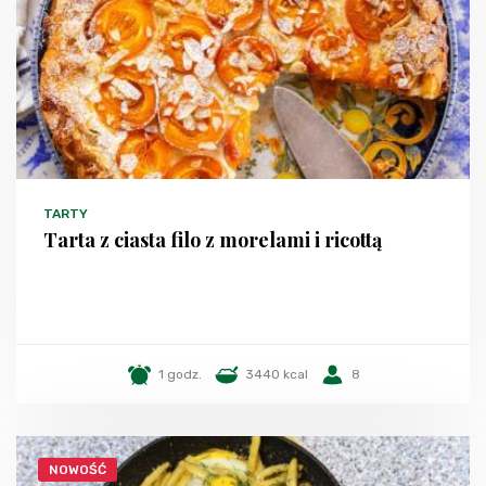
TARTY
Tarta z ciasta filo z morelami i ricottą
1 godz.
3440 kcal
8
NOWOŚĆ