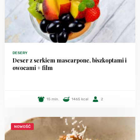
DESERY
Deser z serkiem mascarpone, biszkoptami i
owocami + film
15 min.
1465 kcal
2
NOWOŚĆ