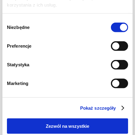
korzystania z ich usług.
NOWOŚĆ
Wybór
Niezbędne
zgody
Preferencje
Statystyka
WIDEO
Marketing
GRILL
Grillowane kofty z mięsa mielonego
Pokaż szczegóły
Zezwól na wszystkie
30 min.
1805 kcal
4