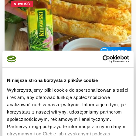
NOWOŚĆ
WIDEO
PRZEKĄSKI
Paluchy serowe z ziołami
Niniejsza strona korzysta z plików cookie
Wykorzystujemy pliki cookie do spersonalizowania treści
i reklam, aby oferować funkcje społecznościowe i
analizować ruch w naszej witrynie. Informacje o tym, jak
korzystasz z naszej witryny, udostępniamy partnerom
2 godz.
3144 kcal
5
społecznościowym, reklamowym i analitycznym.
Partnerzy mogą połączyć te informacje z innymi danymi
otrzymanymi od Ciebie lub uzyskanymi podczas