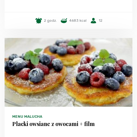
2 godz.
4683 kcal
12
MENU MALUCHA
Placki owsiane z owocami + film