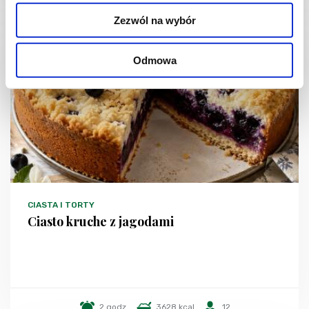
Zezwól na wybór
NOWOŚĆ
Odmowa
CIASTA I TORTY
Ciasto kruche z jagodami
2 godz.
3628 kcal
12