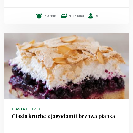
30 min.
4116 kcal
6
CIASTA I TORTY
Ciasto kruche z jagodami i bezową pianką