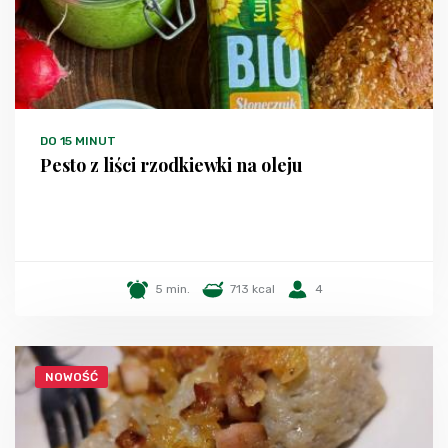
DO 15 MINUT
Pesto z liści rzodkiewki na oleju
5 min.
713 kcal
4
NOWOŚĆ