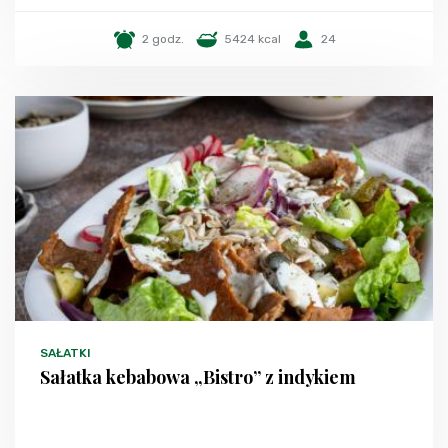
2 godz.
5424 kcal
24
SAŁATKI
Sałatka kebabowa „Bistro” z indykiem