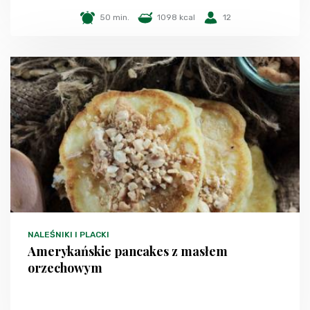
50 min.
1098 kcal
12
NALEŚNIKI I PLACKI
Amerykańskie pancakes z masłem
orzechowym