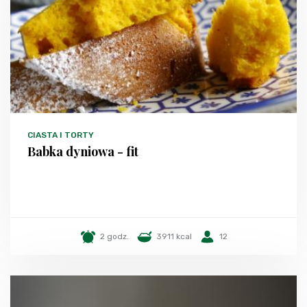
CIASTA I TORTY
Babka dyniowa - fit
2 godz.
3911 kcal
12