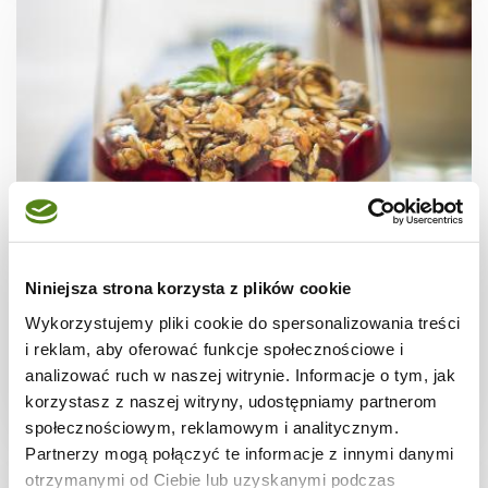
DESERY
Kawowy mus z ricotty z wiśniami i owsianą
Niniejsza strona korzysta z plików cookie
posypką
Wykorzystujemy pliki cookie do spersonalizowania treści
i reklam, aby oferować funkcje społecznościowe i
analizować ruch w naszej witrynie. Informacje o tym, jak
korzystasz z naszej witryny, udostępniamy partnerom
-
1286 kcal
4
społecznościowym, reklamowym i analitycznym.
Partnerzy mogą połączyć te informacje z innymi danymi
otrzymanymi od Ciebie lub uzyskanymi podczas