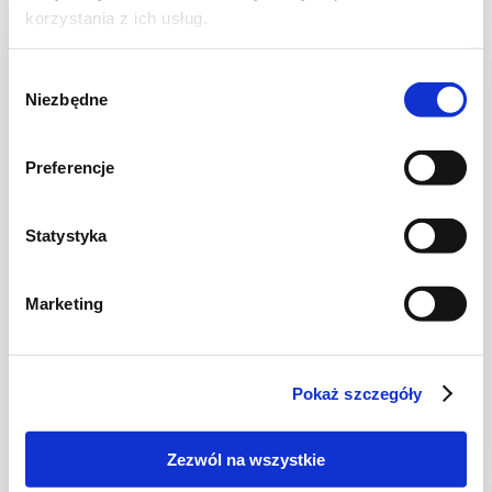
korzystania z ich usług.
Wybór
Niezbędne
zgody
Preferencje
Statystyka
Marketing
SAŁATKI
Sałatka z bulguru, bakłażana, fety i
szpinaku
Pokaż szczegóły
Zezwól na wszystkie
35 min.
279 kcal
3