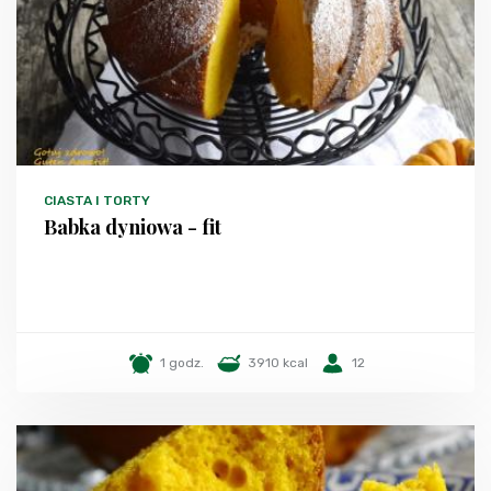
CIASTA I TORTY
Babka dyniowa - fit
1 godz.
3910 kcal
12