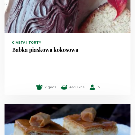
CIASTA I TORTY
Babka piaskowa kokosowa
2 godz.
4160 kcal
6