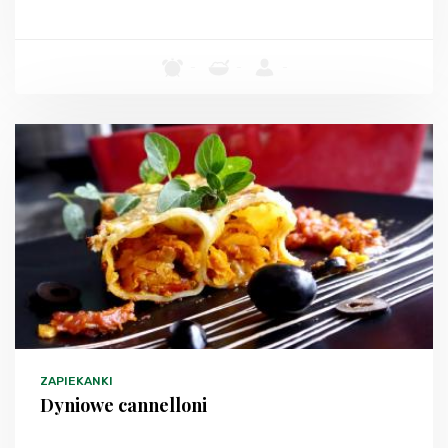
-
-
-
ZAPIEKANKI
Dyniowe cannelloni