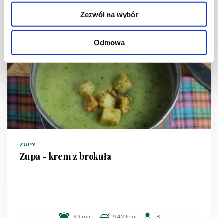
Zezwól na wybór
Odmowa
ZUPY
Zupa - krem z brokuła
30 min.
942 kcal
8