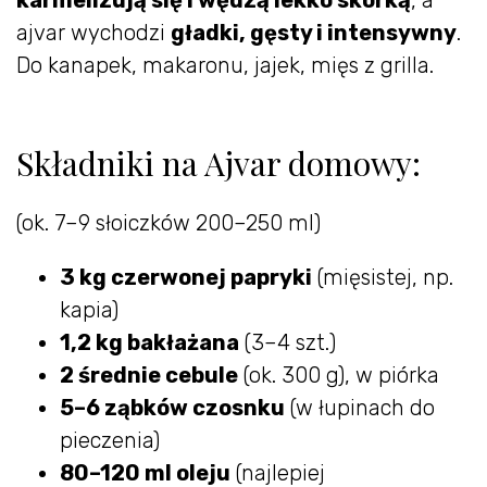
karmelizują się i wędzą lekko skórką
, a
ajvar wychodzi
gładki, gęsty i intensywny
.
Do kanapek, makaronu, jajek, mięs z grilla.
Składniki na Ajvar domowy:
(ok. 7–9 słoiczków 200–250 ml)
3 kg czerwonej papryki
(mięsistej, np.
kapia)
1,2 kg bakłażana
(3–4 szt.)
2 średnie cebule
(ok. 300 g), w piórka
5–6 ząbków czosnku
(w łupinach do
pieczenia)
80–120 ml oleju
(najlepiej