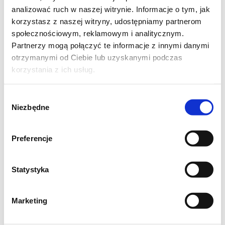
domowy?
analizować ruch w naszej witrynie. Informacje o tym, jak
korzystasz z naszej witryny, udostępniamy partnerom
Pieczenie (25–35 min):
papryki
społecznościowym, reklamowym i analitycznym.
Partnerzy mogą połączyć te informacje z innymi danymi
przekrój na połówki, usuń gniazda.
otrzymanymi od Ciebie lub uzyskanymi podczas
Bakłażany nakłuj. Ułóż na blasze
skórką
korzystania z ich usług.
do góry
, dodaj cebulę i czosnek (w
łupinach). Piecz do mocnego
Wybór
przypieczenia skórek papryki i miękkości
Niezbędne
zgody
bakłażanów.
Preferencje
Parowanie i obieranie:
przełóż gorącą
paprykę do misy,
przykryj
(folia/talerz)
Statystyka
na 10 min – skórka odejdzie w sekundę.
Zdejmij skórki; bakłażany przekrój i
Marketing
wydrąż miąższ
łyżką. Czosnek wyciśnij
z łupin.