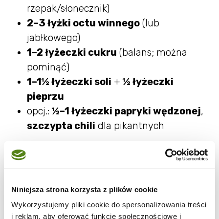
rzepak/słonecznik)
2–3 łyżki octu winnego
(lub
jabłkowego)
1–2 łyżeczki cukru
(balans; można
pominąć)
1–1½ łyżeczki soli
+
½ łyżeczki
pieprzu
opcj.:
½–1 łyżeczki papryki wędzonej
,
szczypta chili
dla pikantnych
Słoiki:
wyparzone i gorące.
Piekarnik:
220°C
(góra–dół) lub 210°C termoobieg.
Niniejsza strona korzysta z plików cookie
Jak przygotować Ajvar
Wykorzystujemy pliki cookie do spersonalizowania treści
i reklam, aby oferować funkcje społecznościowe i