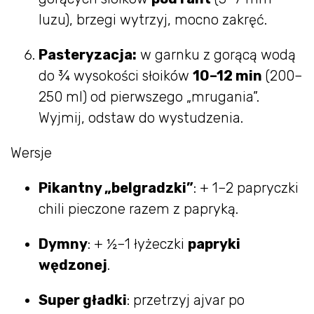
luzu), brzegi wytrzyj, mocno zakręć.
Pasteryzacja:
w garnku z gorącą wodą
do ¾ wysokości słoików
10–12 min
(200–
250 ml) od pierwszego „mrugania”.
Wyjmij, odstaw do wystudzenia.
Wersje
Pikantny „belgradzki”
: + 1–2 papryczki
chili pieczone razem z papryką.
Dymny
: + ½–1 łyżeczki
papryki
wędzonej
.
Super gładki
: przetrzyj ajvar po