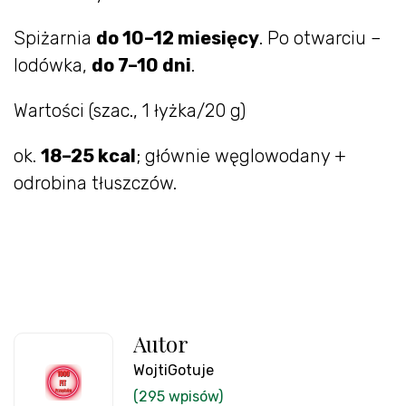
Spiżarnia
do 10–12 miesięcy
. Po otwarciu –
lodówka,
do 7–10 dni
.
Wartości (szac., 1 łyżka/20 g)
ok.
18–25 kcal
; głównie węglowodany +
odrobina tłuszczów.
Autor
WojtiGotuje
(295 wpisów)