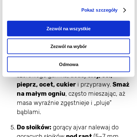
Pokaż szczegóły
Odciek:
miąższ bakłażana i papryki
odłóż na sitko na
10–15 min
, by pozbyć
Zezwól na wszystkie
się nadmiaru soku – ajvar będzie gęsty.
Zezwól na wybór
Blend + smażenie (20–30 min):
zblenduj warzywa z cebulą i czosnkiem
Odmowa
do ulubionej gładkości. Przełóż do
szerokiego garnka, dodaj
olej, sól,
pieprz, ocet, cukier
i przyprawy.
Smaż
na małym ogniu
, często mieszając, aż
masa wyraźnie zgęstnieje i „pluje”
bąblami.
Do słoików:
gorący ajvar nalewaj do
gorących słoików
pod rant
(5–7 mm