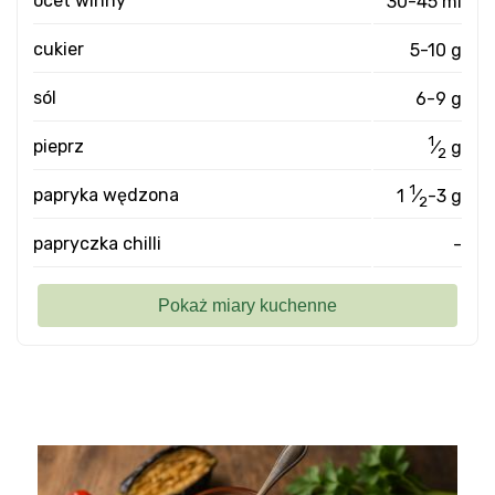
ocet winny
30-45 ml
cukier
5-10 g
sól
6-9 g
1
pieprz
⁄
g
2
1
papryka wędzona
1
⁄
-3 g
2
papryczka chilli
-