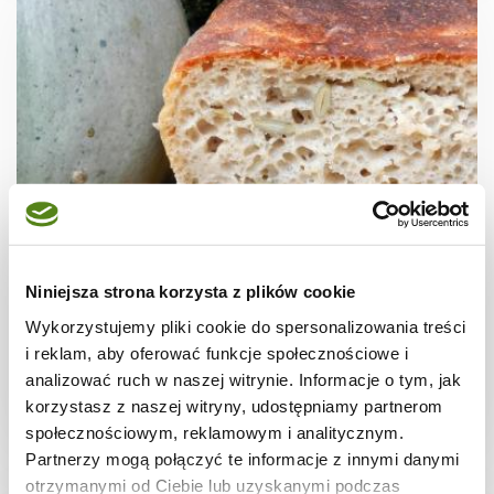
CHLEB I PIECZYWO
Chleb pytlowy na zakwasie z pestkami dyni
Niniejsza strona korzysta z plików cookie
- październikowa piekarnia
Wykorzystujemy pliki cookie do spersonalizowania treści
i reklam, aby oferować funkcje społecznościowe i
analizować ruch w naszej witrynie. Informacje o tym, jak
korzystasz z naszej witryny, udostępniamy partnerom
2 dni
2970 kcal
4
społecznościowym, reklamowym i analitycznym.
Partnerzy mogą połączyć te informacje z innymi danymi
otrzymanymi od Ciebie lub uzyskanymi podczas