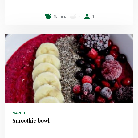
15 min.
-
1
NAPOJE
Smoothie bowl