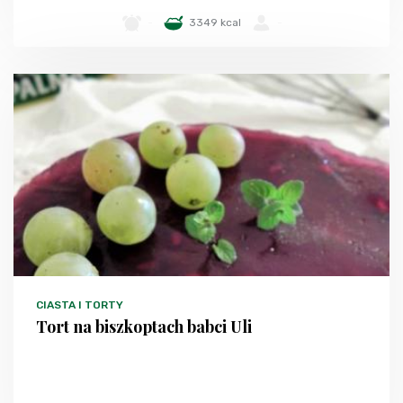
-
3349 kcal
-
CIASTA I TORTY
Tort na biszkoptach babci Uli