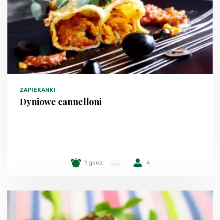
ZAPIEKANKI
Dyniowe cannelloni
1 godz.
-
4