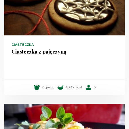
CIASTECZKA
Ciasteczka z pajęczyną
2 godz.
4339 kcal
5