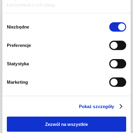
korzystania z ich usług.
Wybór
Niezbędne
zgody
Preferencje
Statystyka
Marketing
CHLEB I PIECZYWO
Pszenny chlebek ze smażoną cebulą
Pokaż szczegóły
Zezwól na wszystkie
-
-
4