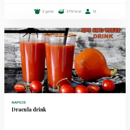
2 godz.
3712 kcal
12
NAPOJE
Dracula drink