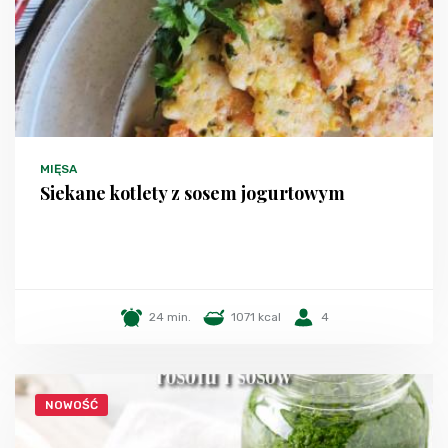
MIĘSA
Siekane kotlety z sosem jogurtowym
24 min.
1071 kcal
4
NOWOŚĆ