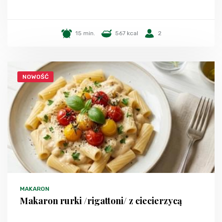
15 min.
567 kcal
2
NOWOŚĆ
MAKARON
Makaron rurki /rigattoni/ z ciecierzycą