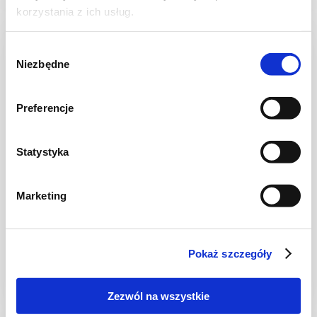
korzystania z ich usług.
NOWOŚĆ
Wybór
Niezbędne
zgody
Preferencje
Statystyka
Marketing
CIASTA I TORTY
Ciasto warstwowe z kremem i malinową
frużeliną
Pokaż szczegóły
Zezwól na wszystkie
1 dzień
4954 kcal
20