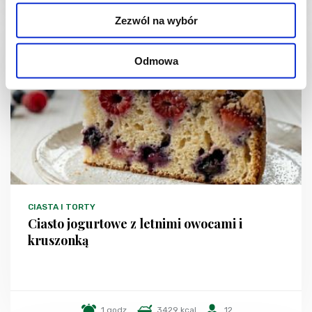
Zezwól na wybór
NOWOŚĆ
Odmowa
CIASTA I TORTY
Ciasto jogurtowe z letnimi owocami i
kruszonką
1 godz.
3429 kcal
12