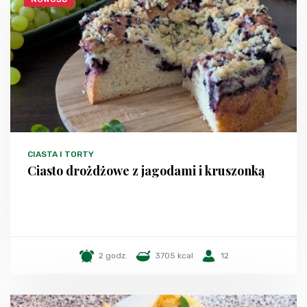
CIASTA I TORTY
Ciasto drożdżowe z jagodami i kruszonką
2 godz.
3705 kcal
12