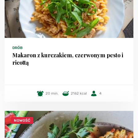
DRÓB
Makaron z kurczakiem, czerwonym pesto i
ricottą
20 min.
2162 kcal
4
NOWOŚĆ