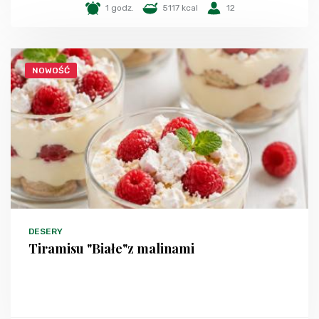
1 godz.
5117 kcal
12
NOWOŚĆ
DESERY
Tiramisu "Białe"z malinami