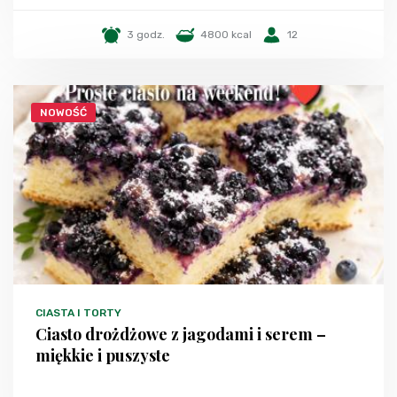
3 godz.
4800 kcal
12
NOWOŚĆ
CIASTA I TORTY
Ciasto drożdżowe z jagodami i serem –
miękkie i puszyste