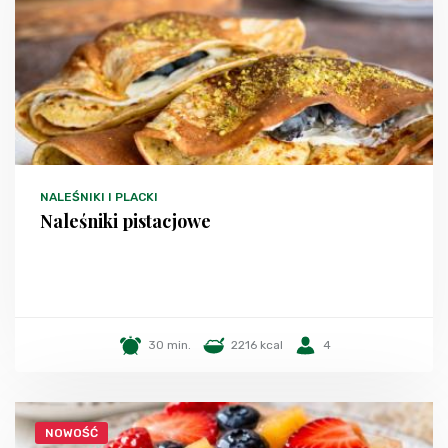
NALEŚNIKI I PLACKI
Naleśniki pistacjowe
30 min.
2216 kcal
4
NOWOŚĆ