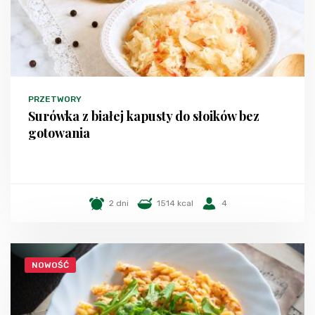
PRZETWORY
Surówka z białej kapusty do słoików bez
gotowania
2 dni
1514 kcal
4
NOWOŚĆ