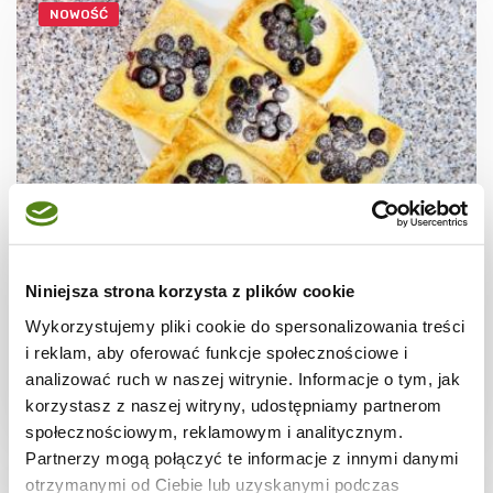
NOWOŚĆ
CIASTECZKA
Ciastka francuskie z borówkami + film
Niniejsza strona korzysta z plików cookie
Wykorzystujemy pliki cookie do spersonalizowania treści
i reklam, aby oferować funkcje społecznościowe i
analizować ruch w naszej witrynie. Informacje o tym, jak
korzystasz z naszej witryny, udostępniamy partnerom
30 min.
1531 kcal
8
społecznościowym, reklamowym i analitycznym.
Partnerzy mogą połączyć te informacje z innymi danymi
otrzymanymi od Ciebie lub uzyskanymi podczas