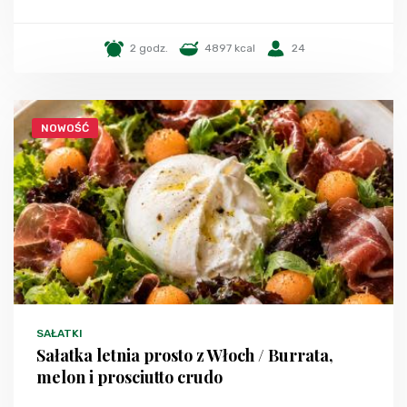
2 godz.
4897 kcal
24
NOWOŚĆ
SAŁATKI
Sałatka letnia prosto z Włoch / Burrata,
melon i prosciutto crudo