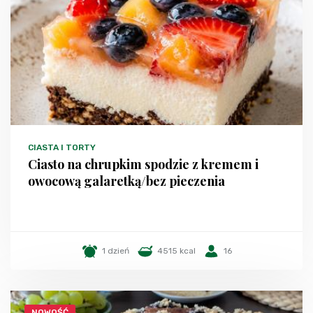
CIASTA I TORTY
Ciasto na chrupkim spodzie z kremem i
owocową galaretką/bez pieczenia
1 dzień
4515 kcal
16
NOWOŚĆ