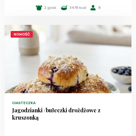
2 godz.
3478 kcal
8
NOWOŚĆ
CIASTECZKA
Jagodzianki /bułeczki drożdżowe z
kruszonką