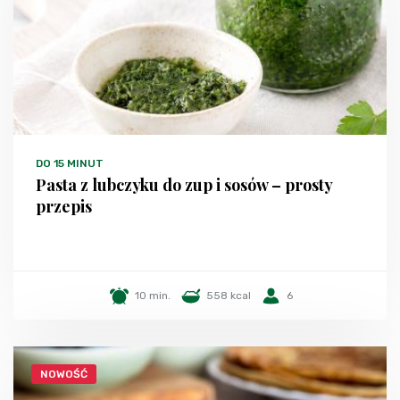
DO 15 MINUT
Pasta z lubczyku do zup i sosów – prosty
przepis
10 min.
558 kcal
6
NOWOŚĆ