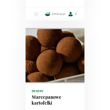
-
2194 kcal
3
DESERY
Marcepanowe
kartofelki