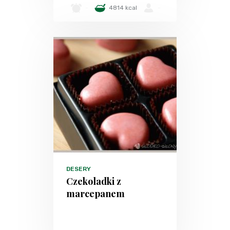
-
4814 kcal
-
DESERY
Czekoladki z
marcepanem