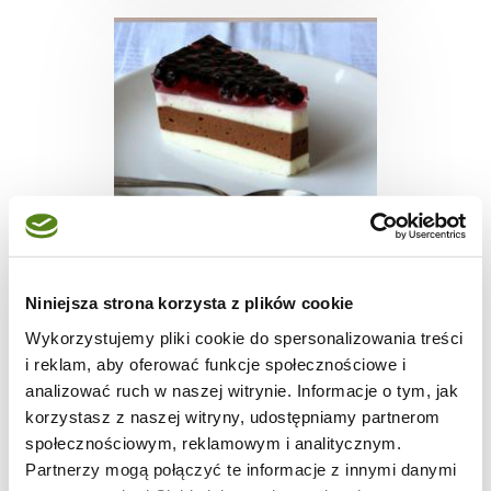
CIASTA I TORTY
Niniejsza strona korzysta z plików cookie
Ciasto kolorowe ze
Wykorzystujemy pliki cookie do spersonalizowania treści
śmietany
i reklam, aby oferować funkcje społecznościowe i
analizować ruch w naszej witrynie. Informacje o tym, jak
korzystasz z naszej witryny, udostępniamy partnerom
społecznościowym, reklamowym i analitycznym.
-
3011 kcal
12
Partnerzy mogą połączyć te informacje z innymi danymi