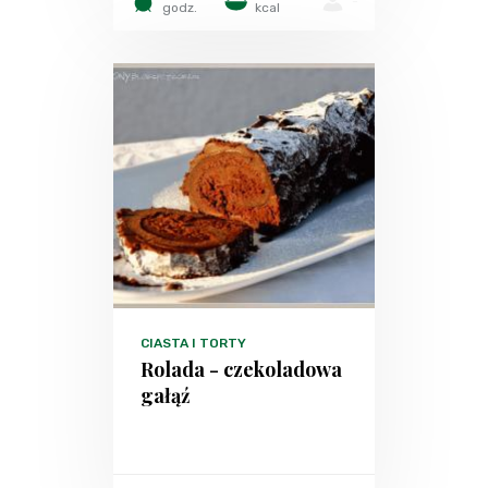
-
godz.
kcal
CIASTA I TORTY
Rolada - czekoladowa
gałąź