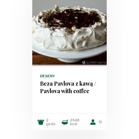
DESERY
Beza Pavlova z kawą /
Pavlova with coffee
2
2568
12
godz.
kcal