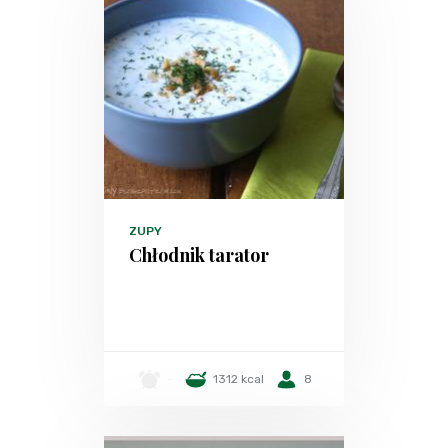
ZUPY
Chłodnik tarator
-
1312 kcal
8