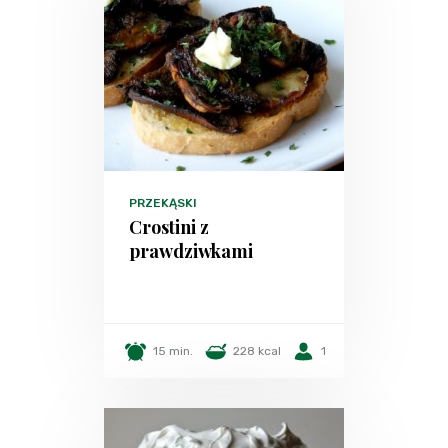
PRZEKĄSKI
Crostini z
prawdziwkami
15 min.
228 kcal
1