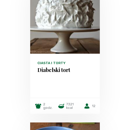
CIASTA I TORTY
Diabelski tort
2
7321
12
godz.
kcal