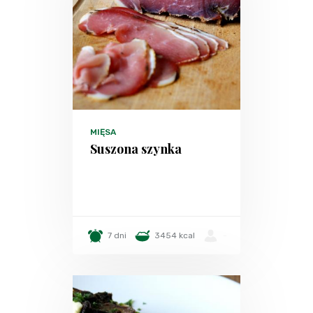
MIĘSA
Suszona szynka
7 dni
3454 kcal
-