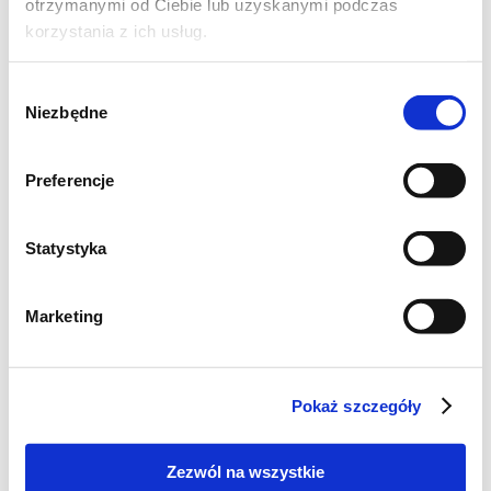
otrzymanymi od Ciebie lub uzyskanymi podczas
korzystania z ich usług.
Wybór
Niezbędne
zgody
Preferencje
Statystyka
Marketing
CIASTA I TORTY
Babka piaskowa
cytrynowa
Pokaż szczegóły
Zezwól na wszystkie
1
3989
12
godz.
kcal