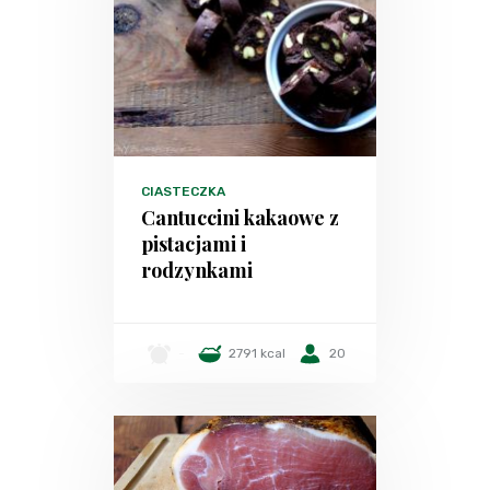
CIASTECZKA
Cantuccini kakaowe z
pistacjami i
rodzynkami
-
2791 kcal
20