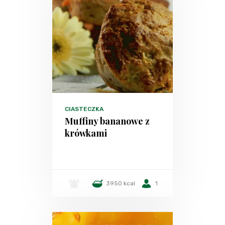
CIASTECZKA
Muffiny bananowe z
krówkami
-
3950 kcal
1