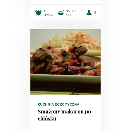
1
49016
6
godz.
kcal
KUCHNIA EGZOTYCZNA
Smażony makaron po
chińsku