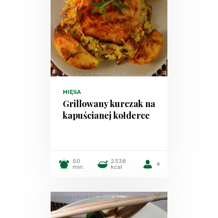
MIĘSA
Grillowany kurczak na
kapuścianej kołderce
50
2338
4
min.
kcal