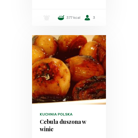
-
377 kcal
3
KUCHNIA POLSKA
Cebula duszona w
winie