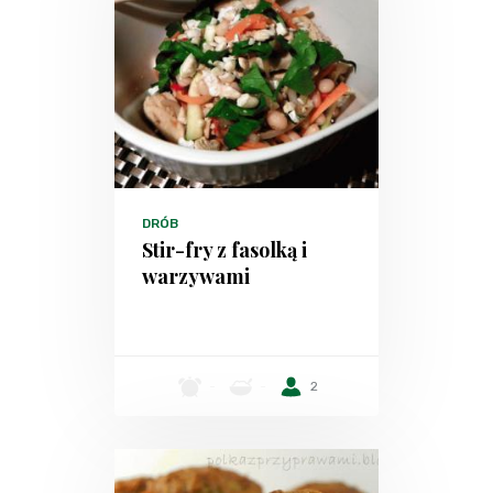
DRÓB
Stir-fry z fasolką i
warzywami
-
-
2