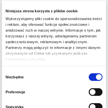
Niniejsza strona korzysta z plików cookie
Wykorzystujemy pliki cookie do spersonalizowania treści
i reklam, aby oferować funkcje społecznościowe i
analizować ruch w naszej witrynie. Informacje o tym, jak
korzystasz z naszej witryny, udostępniamy partnerom
społecznościowym, reklamowym i analitycznym.
Partnerzy mogą połączyć te informacje z innymi danymi
otrzymanymi od Ciebie lub uzyskanymi podczas
korzystania z ich usług.
GRILL
Grillowany kurczak z
Wybór
salsą warzywną i
Niezbędne
zgody
restauracja
meksykańska w
Preferencje
Ostrawie
Statystyka
45
1134