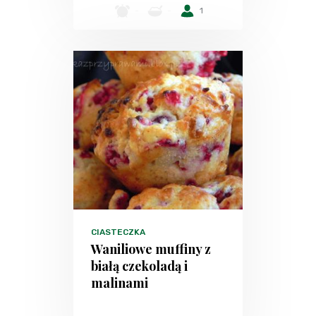
-
-
1
CIASTECZKA
Waniliowe muffiny z
białą czekoladą i
malinami