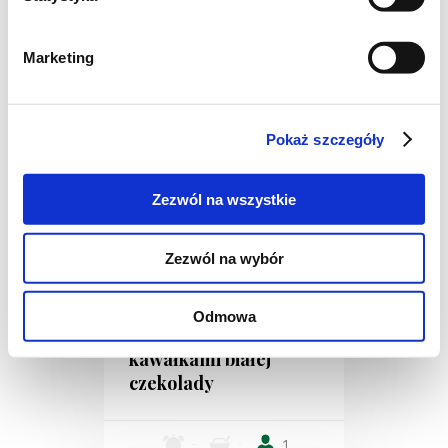
2
min.
kcal
Marketing
Pokaż szczegóły
Zezwól na wszystkie
Zezwól na wybór
CIASTECZKA
Czekoladowe
Odmowa
ciasteczka z
kawałkami białej
czekolady
-
-
1