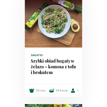
SAŁATKI
Szybki obiad bogaty w
żelazo – komosa z tofu
i brokułem
30 min.
399 kcal
1