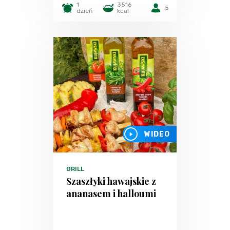
1
3516
5
dzień
kcal
WIDEO
GRILL
Szaszłyki hawajskie z
ananasem i halloumi