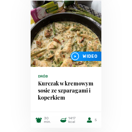
WIDEO
DRÓB
Kurczak w kremowym
sosie ze szparagami i
koperkiem
30
1417
5
min.
kcal