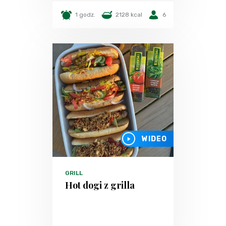
1 godz.
2128 kcal
6
WIDEO
GRILL
Hot dogi z grilla