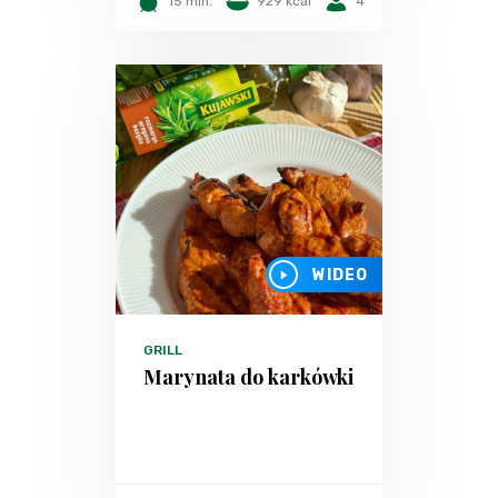
15 min.
929 kcal
4
WIDEO
GRILL
Marynata do karkówki