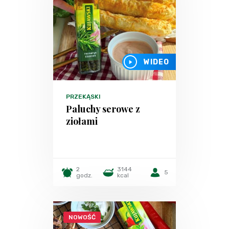
WIDEO
PRZEKĄSKI
Paluchy serowe z
ziołami
2
3144
5
godz.
kcal
NOWOŚĆ