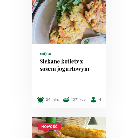
MIĘSA
Siekane kotlety z
sosem jogurtowym
24 min.
1071 kcal
4
NOWOŚĆ