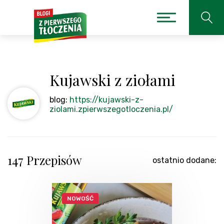
Kujawski z ziołami
blog:
https://kujawski-z-
ziolami.zpierwszegotloczenia.pl/
147 Przepisów
ostatnio dodane:
NOWOŚĆ