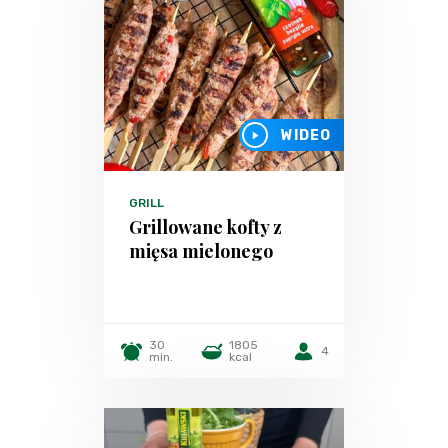
WIDEO
GRILL
Grillowane kofty z
mięsa mielonego
30
1805
4
min.
kcal