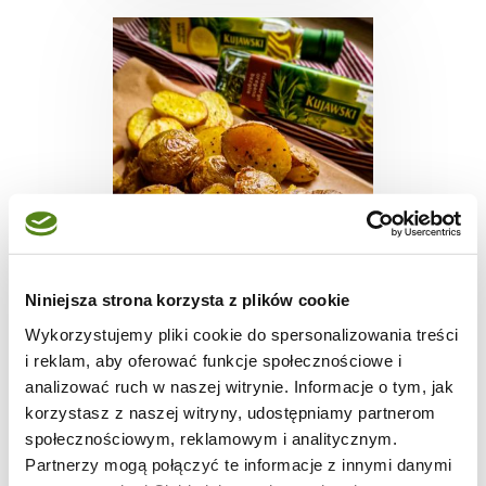
WIDEO
DIETA WEGETARIAŃSKA
Niniejsza strona korzysta z plików cookie
Ziołowe młode
Wykorzystujemy pliki cookie do spersonalizowania treści
ziemniaczki z Air
i reklam, aby oferować funkcje społecznościowe i
Fryera z dipem z
analizować ruch w naszej witrynie. Informacje o tym, jak
serka wiejskiego
korzystasz z naszej witryny, udostępniamy partnerom
społecznościowym, reklamowym i analitycznym.
25
1579
Partnerzy mogą połączyć te informacje z innymi danymi
2
min.
kcal