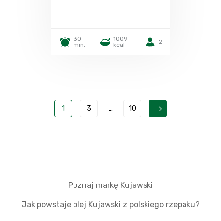
30
1009
2
min.
kcal
1
3
...
10
Poznaj markę Kujawski
Jak powstaje olej Kujawski z polskiego rzepaku?