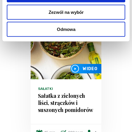
Zezwól na wybór
Odmowa
WIDEO
SAŁATKI
Sałatka z zielonych
liści, strączków i
suszonych pomidorów