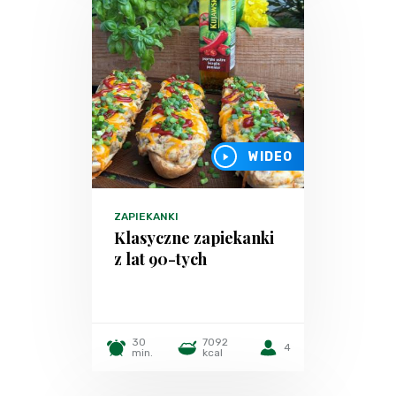
WIDEO
ZAPIEKANKI
Klasyczne zapiekanki
z lat 90-tych
30
7092
4
min.
kcal