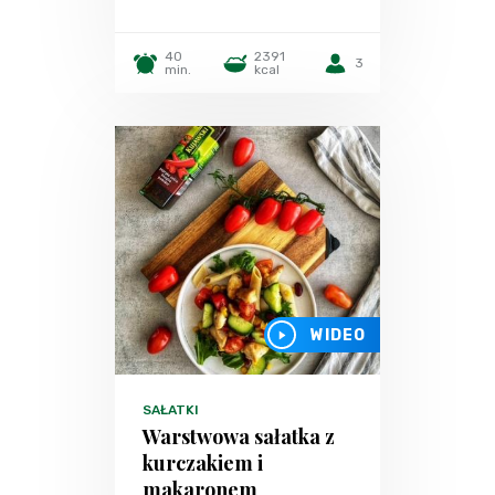
40
2391
3
min.
kcal
WIDEO
SAŁATKI
Warstwowa sałatka z
kurczakiem i
makaronem