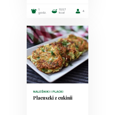
1
1557
4
godz.
kcal
NALEŚNIKI I PLACKI
Placuszki z cukinii