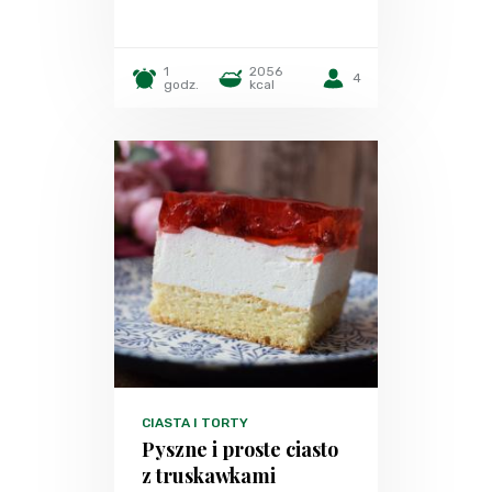
1
2056
4
godz.
kcal
CIASTA I TORTY
Pyszne i proste ciasto
z truskawkami