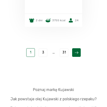
2 dni
3755 kcal
24
1
3
...
31
Poznaj markę Kujawski
Jak powstaje olej Kujawski z polskiego rzepaku?