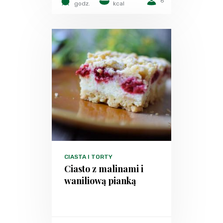
6
godz.
kcal
CIASTA I TORTY
Ciasto z malinami i
waniliową pianką