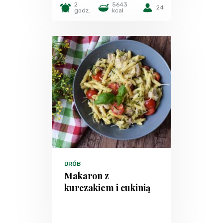
2
5643
24
godz.
kcal
DRÓB
Makaron z
kurczakiem i cukinią