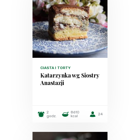
CIASTA I TORTY
Katarzynka wg Siostry
Anastazji
2
8610
24
godz.
kcal