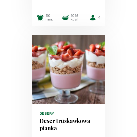
30
1016
4
min.
kcal
DESERY
Deser truskawkowa
pianka