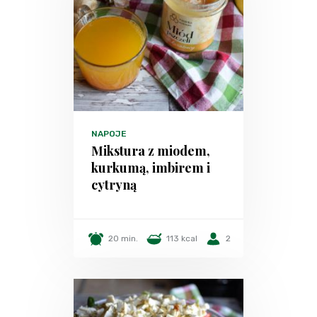
NAPOJE
Mikstura z miodem,
kurkumą, imbirem i
cytryną
20 min.
113 kcal
2