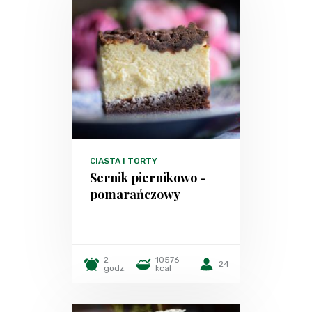
CIASTA I TORTY
Sernik piernikowo -
pomarańczowy
2
10576
24
godz.
kcal