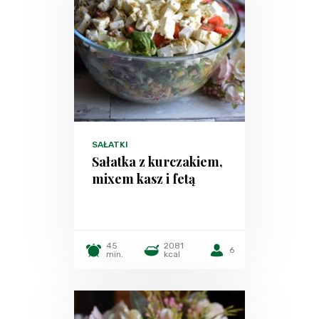
SAŁATKI
Sałatka z kurczakiem,
mixem kasz i fetą
45
2081
6
min.
kcal