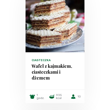
CIASTECZKA
Wafel z kajmakiem,
ciasteczkami i
dżemem
1
935
10
godz.
kcal