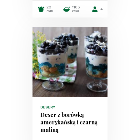
20
1103
4
min.
kcal
DESERY
Deser z borówką
amerykańską i czarną
maliną