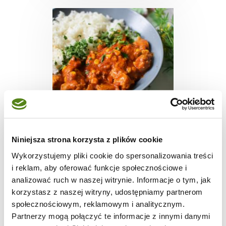
MIĘSA
Niniejsza strona korzysta z plików cookie
Curry z kurczakiem i
Wykorzystujemy pliki cookie do spersonalizowania treści
pomidorami
i reklam, aby oferować funkcje społecznościowe i
analizować ruch w naszej witrynie. Informacje o tym, jak
korzystasz z naszej witryny, udostępniamy partnerom
społecznościowym, reklamowym i analitycznym.
1
2123
4
Partnerzy mogą połączyć te informacje z innymi danymi
godz.
kcal