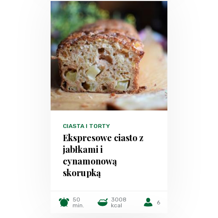
CIASTA I TORTY
Ekspresowe ciasto z
jabłkami i
cynamonową
skorupką
50
3008
6
min.
kcal