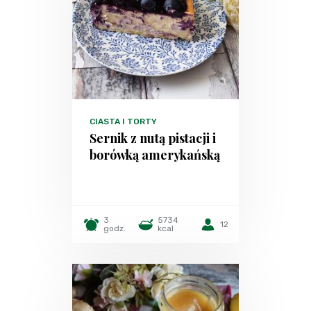
CIASTA I TORTY
Sernik z nutą pistacji i
borówką amerykańską
3
5734
12
godz.
kcal