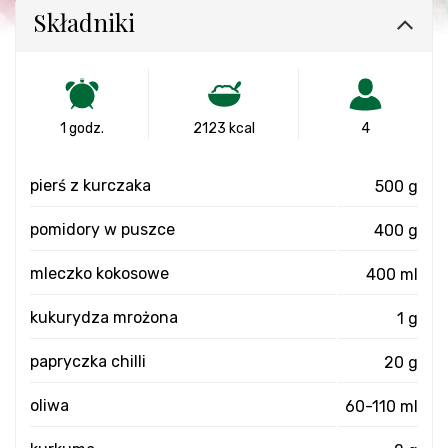
Składniki
1 godz.
2123 kcal
4
pierś z kurczaka
500 g
pomidory w puszce
400 g
mleczko kokosowe
400 ml
kukurydza mrożona
1 g
papryczka chilli
20 g
oliwa
60-110 ml