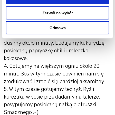
lodówki.
2. Na głębokiej patelni rozgrzewamy oliwę,
Zezwól na wybór
wrzucamy kurczaka i obsmażamy na rumiano
z obu stron.
Odmowa
3. Wlewamy pomidory z puszki, mieszamy i
dusimy około minuty. Dodajemy kukurydzę,
posiekaną papryczkę chilli i mleczko
kokosowe.
4. Gotujemy na większym ogniu około 20
minut. Sos w tym czasie powinien nam się
zredukować i zrobić się bardziej aksamitny.
5. W tym czasie gotujemy też ryż. Ryż i
kurczaka w sosie przekładamy na talerze,
posypujemy posiekaną natką pietruszki.
Smacznego :-)