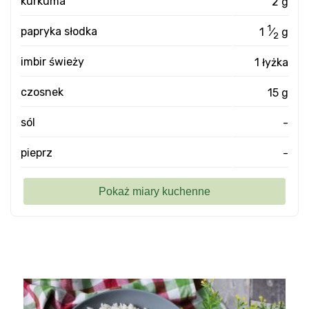
kurkuma
2 g
1
papryka słodka
1
⁄
g
2
imbir świeży
1 łyżka
czosnek
15 g
sól
-
pieprz
-