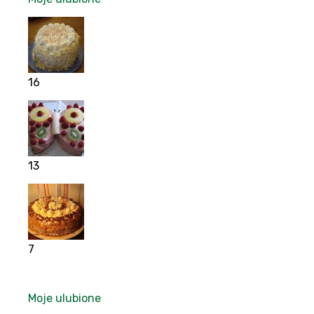
16
13
7
Moje ulubione