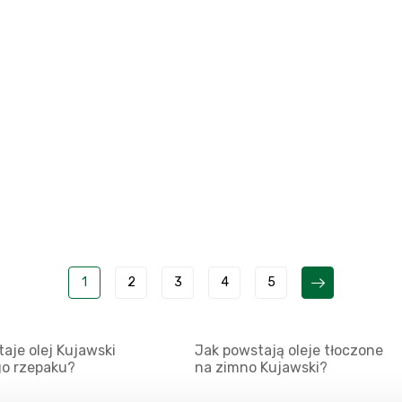
1
2
3
4
5
aje olej Kujawski
Jak powstają oleje tłoczone
go rzepaku?
na zimno Kujawski?