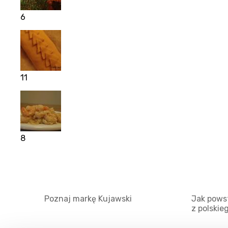
6
11
8
Poznaj markę Kujawski
Jak powst
z polskie