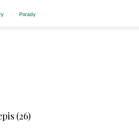
zy
Porady
pis (26)