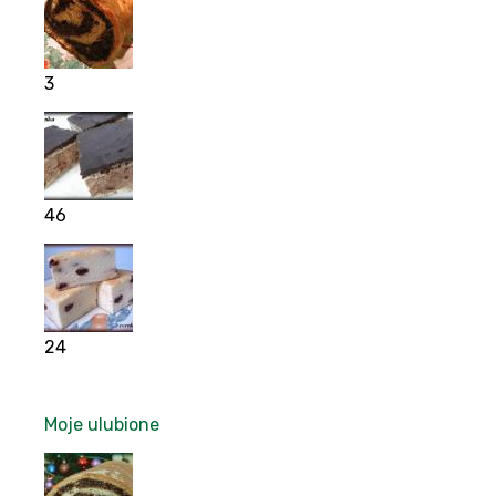
3
46
24
Moje ulubione