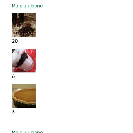
Moje ulubione
20
6
3
Moje ulubione