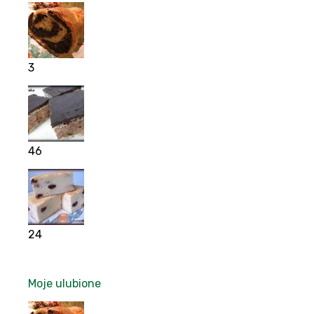
3
46
24
Moje ulubione