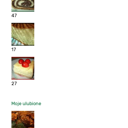
47
17
27
Moje ulubione