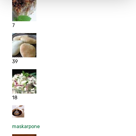
7
39
18
maskarpone