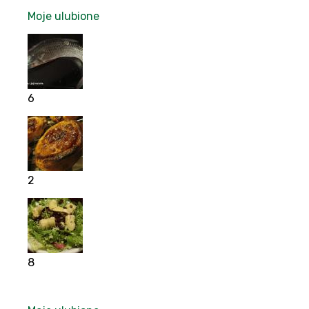
Moje ulubione
6
2
8