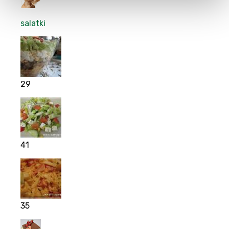
salatki
29
41
35