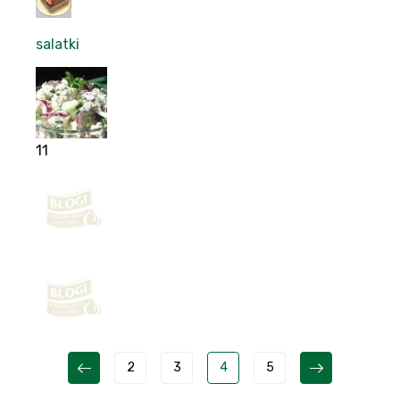
salatki
11
2
3
4
5