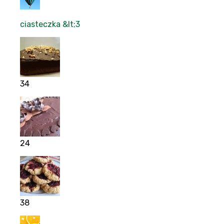
ciasteczka &lt;3
34
24
38