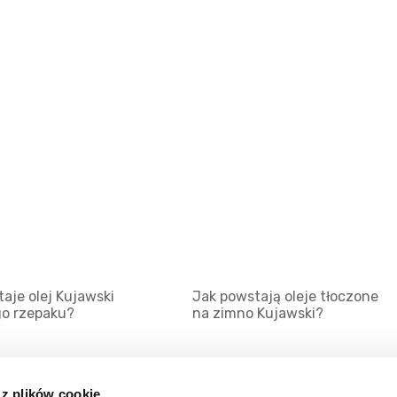
aje olej Kujawski
Jak powstają oleje tłoczone
go rzepaku?
na zimno Kujawski?
 z plików cookie