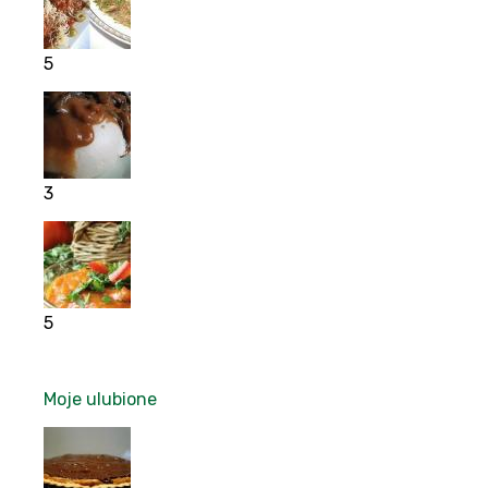
5
3
5
Moje ulubione