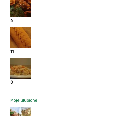
6
11
8
Moje ulubione