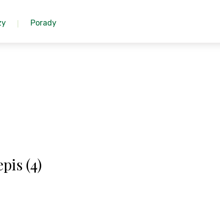
zy
Porady
pis (4)