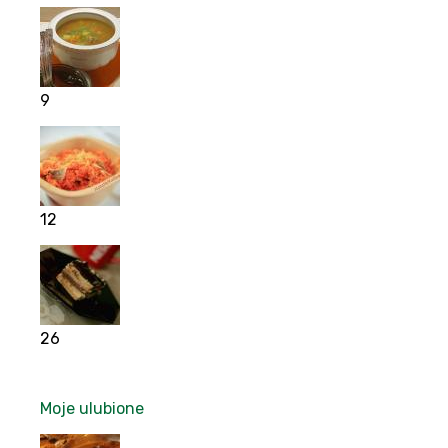
9
12
26
Moje ulubione