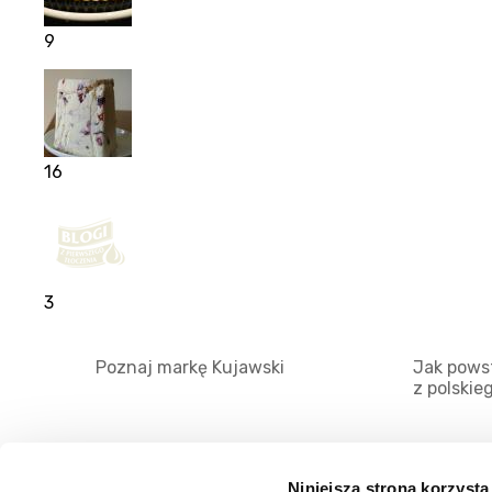
9
16
3
Poznaj markę Kujawski
Jak powst
z polskie
Niniejsza strona korzysta