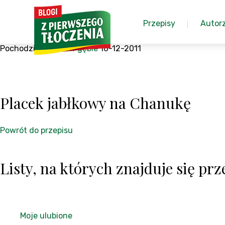
Przepisy
Autor
Pochodzi z:
Niebo w gębie
16-12-2011
Placek jabłkowy na Chanukę
Powrót do przepisu
Listy, na których znajduje się prze
Moje ulubione