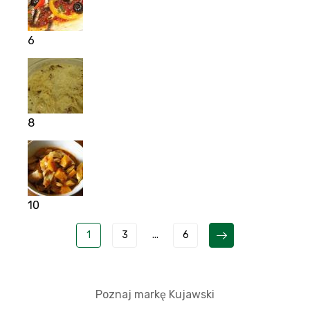
6
8
10
1
3
...
6
Poznaj markę Kujawski