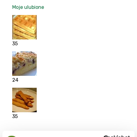
Moje ulubione
35
24
35