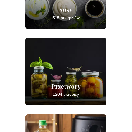
Sosy
515 przepisów
Przetwory
1204 przepisy