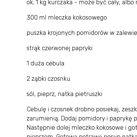
ok. 1 kg kurczaka - może być cały, albo 
300 ml mleczka kokosowego
puszka krojonych pomidorów w zalewi
strąk czerwonej papryki
1 duża cebula
2 ząbki czosnku
sól, pieprz, natka pietruszki
Cebulę i czosnek drobno posiekaj, zeszkl
zarumienią. Dodaj pomidory i paprykę p
Następnie dolej mleczko kokosowe i gotuj
pieprzem. Gotową potrawę posyp natką 