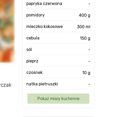
papryka czerwona
-
pomidory
400 g
mleczko kokosowe
300 ml
cebula
150 g
sól
-
pieprz
-
czosnek
10 g
natka pietruszki
-
rczak