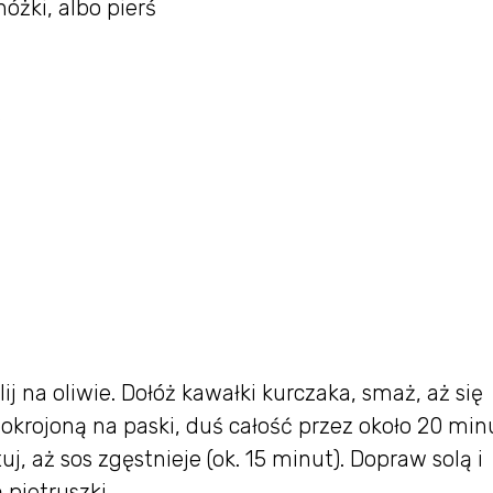
nóżki, albo pierś
e
ij na oliwie. Dołóż kawałki kurczaka, smaż, aż się
okrojoną na paski, duś całość przez około 20 min
, aż sos zgęstnieje (ok. 15 minut). Dopraw solą i
pietruszki.