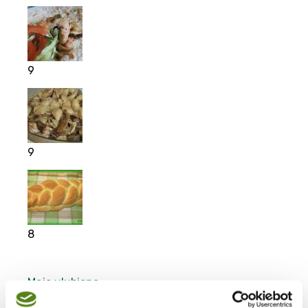
9
9
8
Moje ulubione