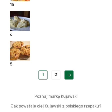
15
6
5
1
3
Poznaj markę Kujawski
Jak powstaje olej Kujawski z polskiego rzepaku?