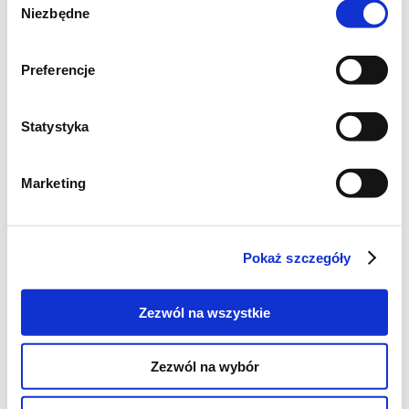
Niezbędne
konsystencji lodów. Na koniec można
zgody
posypać wiórkami kokosowymi. To wszystko.
Preferencje
Lody wyszły wspaniałe.
Statystyka
Marketing
Pokaż szczegóły
Zezwól na wszystkie
Zezwól na wybór
Autor