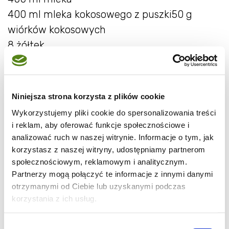
400 ml mleka kokosowego z puszki50 g
wiórków kokosowych
8 żółtek
nie więcej niż 200 g cukru
Mleko połączyć z mleczkiem kokosowym i
Niniejsza strona korzysta z plików cookie
lekko podgrzać, dosypać wiórki kokosowe.
Wykorzystujemy pliki cookie do spersonalizowania treści
Żółtka ubić z cukrem na puszystą masę i
i reklam, aby oferować funkcje społecznościowe i
połączyć z ciepłym mlekiem, ale nie za
analizować ruch w naszej witrynie. Informacje o tym, jak
gorącym bo powstanie jajecznica.
korzystasz z naszej witryny, udostępniamy partnerom
Całość podgrzewać na małym ogniu,
społecznościowym, reklamowym i analitycznym.
Partnerzy mogą połączyć te informacje z innymi danymi
mieszając, aż zgęstnieje.
otrzymanymi od Ciebie lub uzyskanymi podczas
Poczekać aż wystygnie, a najlepiej następnie
korzystania z ich usług.
jeszcze wstawić na godzinę do lodówki!
Wlać do sorbetiery i mieszać aż do uzyskania
Wybór