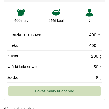
400 min.
2146 kcal
7
mleczko kokosowe
400 ml
mleko
400 ml
cukier
200 g
wiórki kokosowe
50 g
żółtko
8 g
400 ml mleka