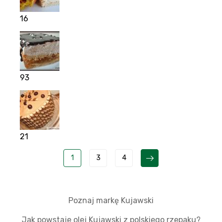
16
93
21
1
3
4
Poznaj markę Kujawski
Jak powstaje olej Kujawski z polskiego rzepaku?