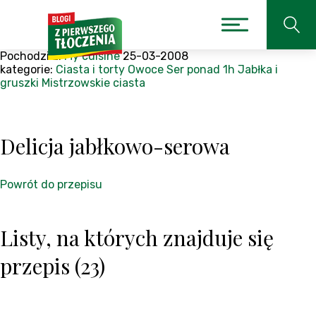
Pochodzi z:
My cuisine
25-03-2008
kategorie:
Ciasta i torty
Owoce
Ser
ponad 1h
Jabłka i
gruszki
Mistrzowskie ciasta
Delicja jabłkowo-serowa
Powrót do przepisu
Listy, na których znajduje się
przepis (23)