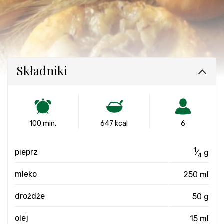
Składniki
100 min.
647 kcal
6
1
pieprz
⁄
g
4
mleko
250 ml
drożdże
50 g
olej
15 ml