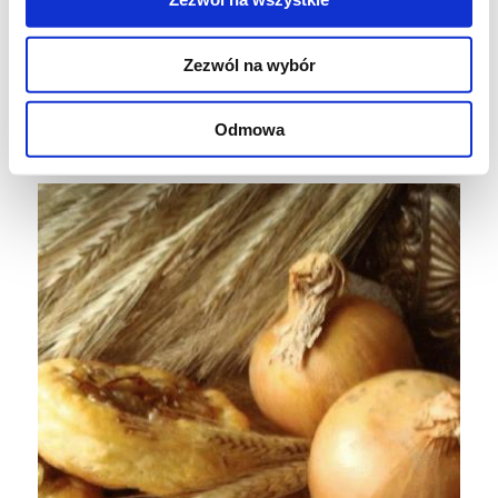
Piec w piekarniku przez pierwsze 5 minut w
Zezwól na wybór
temp. 60 st. Później zwiększyć temp. do 180
st. Pieczemy do momentu, aż cebularze
Odmowa
nabiorą złotego koloru.