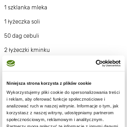
1 szklanka mleka
1 łyżeczka soli
50 dag cebuli
2 łyżeczki kminku
1/4 łyżeczki pieprzu
olej do wysmarowania formy
Niniejsza strona korzysta z plików cookie
Połączyć drożdże z 1/2 szklanki ciepłego
Wykorzystujemy pliki cookie do spersonalizowania treści
i reklam, aby oferować funkcje społecznościowe i
mleka, cukrem i 3 łyżkami mąki. Odstawić na
analizować ruch w naszej witrynie. Informacje o tym, jak
15 minut do wyrośnięcia.
korzystasz z naszej witryny, udostępniamy partnerom
społecznościowym, reklamowym i analitycznym.
Cebulę obrać, pokroić w plastry, przesmażyć
Partnerzy mogą połączyć te informacje z innymi danymi