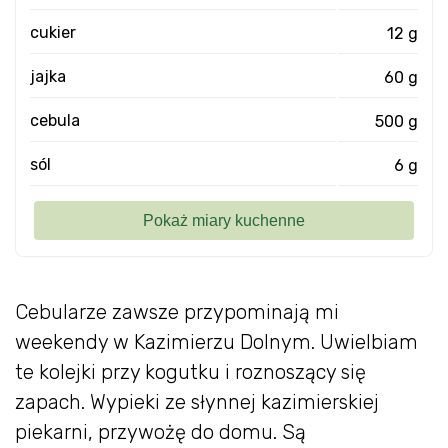
cukier
12 g
jajka
60 g
cebula
500 g
sól
6 g
Cebularze zawsze przypominają mi
weekendy w Kazimierzu Dolnym. Uwielbiam
te kolejki przy kogutku i roznoszący się
zapach. Wypieki ze słynnej kazimierskiej
piekarni, przywożę do domu. Są