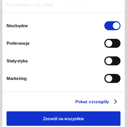
korzystania z ich usług.
Wybór
Niezbędne
zgody
Preferencje
Statystyka
Marketing
ZUPY
Zupa z kurczakiem, soczewicą i batatem
Pokaż szczegóły
Zezwól na wszystkie
30 min.
1511 kcal
-