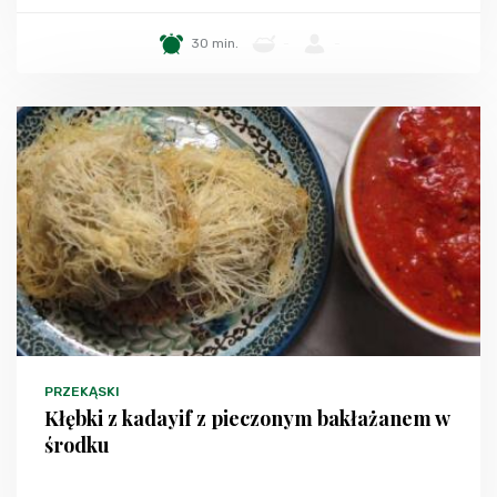
30 min.
-
-
PRZEKĄSKI
Kłębki z kadayif z pieczonym bakłażanem w
środku