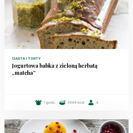
CIASTA I TORTY
Jogurtowa babka z zieloną herbatą
„matcha”
1 godz.
3064 kcal
6