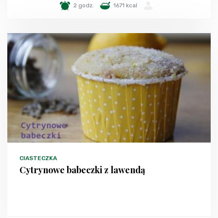
2 godz.
1671 kcal
-
CIASTECZKA
Cytrynowe babeczki z lawendą