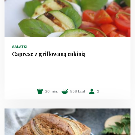
SAŁATKI
Caprese z grillowaną cukinią
20 min.
558 kcal
2