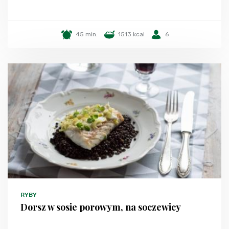
45 min.
1513 kcal
6
RYBY
Dorsz w sosie porowym, na soczewicy