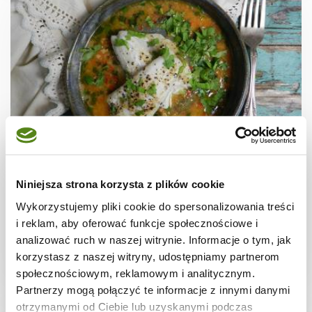
RYBY
Sandacz z ostrym, maślanym sosem
Niniejsza strona korzysta z plików cookie
Wykorzystujemy pliki cookie do spersonalizowania treści
i reklam, aby oferować funkcje społecznościowe i
analizować ruch w naszej witrynie. Informacje o tym, jak
korzystasz z naszej witryny, udostępniamy partnerom
30 min.
-
3
społecznościowym, reklamowym i analitycznym.
Partnerzy mogą połączyć te informacje z innymi danymi
otrzymanymi od Ciebie lub uzyskanymi podczas