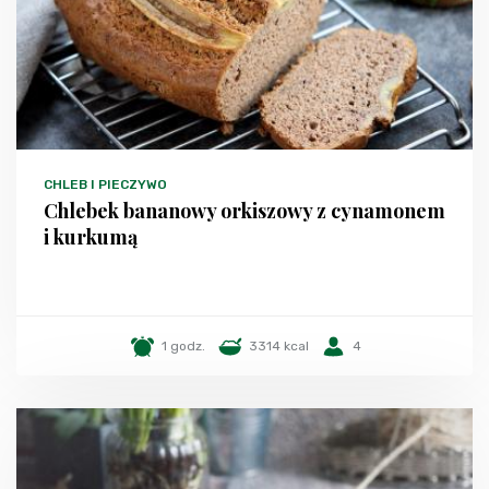
CHLEB I PIECZYWO
Chlebek bananowy orkiszowy z cynamonem
i kurkumą
1 godz.
3314 kcal
4