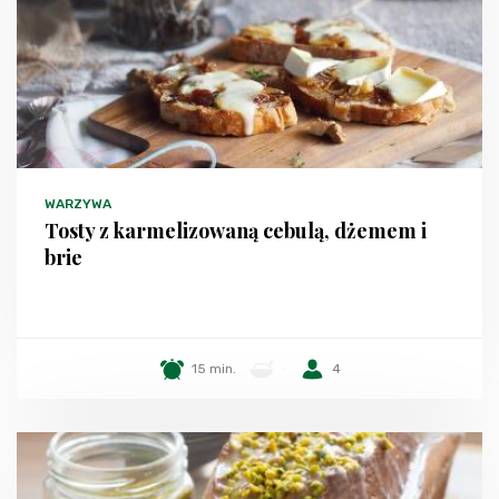
WARZYWA
Tosty z karmelizowaną cebulą, dżemem i
brie
15 min.
-
4