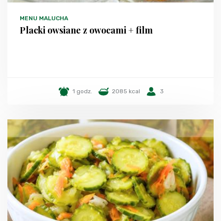
MENU MALUCHA
Placki owsiane z owocami + film
1 godz.
2085 kcal
3