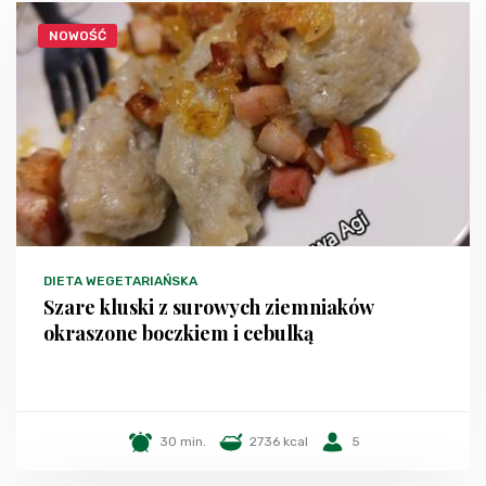
NOWOŚĆ
DIETA WEGETARIAŃSKA
Szare kluski z surowych ziemniaków
okraszone boczkiem i cebulką
30 min.
2736 kcal
5