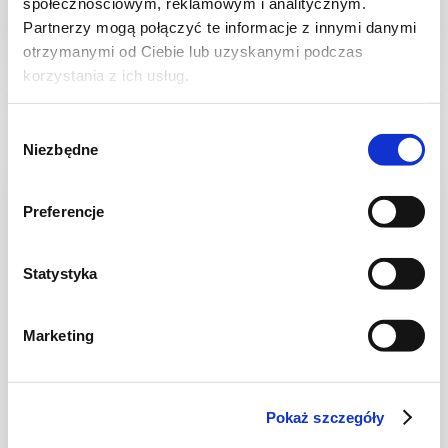
społecznościowym, reklamowym i analitycznym.
Partnerzy mogą połączyć te informacje z innymi danymi
otrzymanymi od Ciebie lub uzyskanymi podczas
30 min.
1805 kcal
4
korzystania z ich usług.
Wybór
Niezbędne
zgody
Preferencje
Statystyka
Marketing
CIASTA I TORTY
Pokaż szczegóły
Ciasto kruche z jagodami