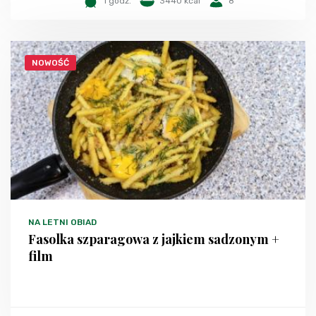
1 godz.
3440 kcal
8
NOWOŚĆ
NA LETNI OBIAD
Fasolka szparagowa z jajkiem sadzonym +
film