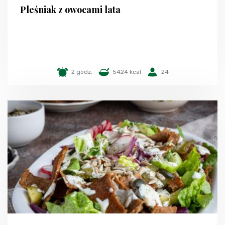
Pleśniak z owocami lata
2 godz.
5424 kcal
24