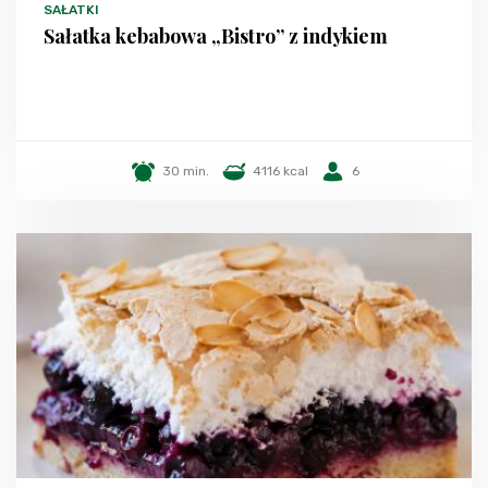
SAŁATKI
Sałatka kebabowa „Bistro” z indykiem
30 min.
4116 kcal
6