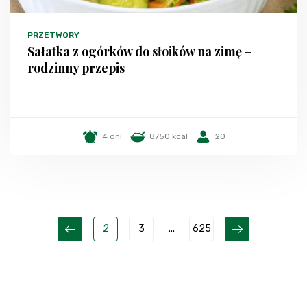
PRZETWORY
Sałatka z ogórków do słoików na zimę –
rodzinny przepis
4 dni
8750 kcal
20
2
3
...
625