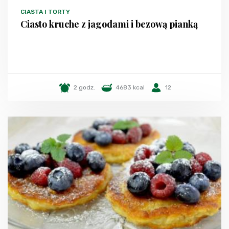
CIASTA I TORTY
Ciasto kruche z jagodami i bezową pianką
2 godz.
4683 kcal
12