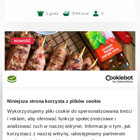
2 godz.
3144 kcal
5
NOWOŚĆ
WIDEO
Niniejsza strona korzysta z plików cookie
Wykorzystujemy pliki cookie do spersonalizowania treści
GRILL
Grillowane kofty z mięsa mielonego
i reklam, aby oferować funkcje społecznościowe i
analizować ruch w naszej witrynie. Informacje o tym, jak
korzystasz z naszej witryny, udostępniamy partnerom