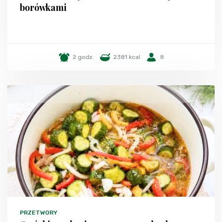
borówkami
2 godz.
2381 kcal
8
PRZETWORY