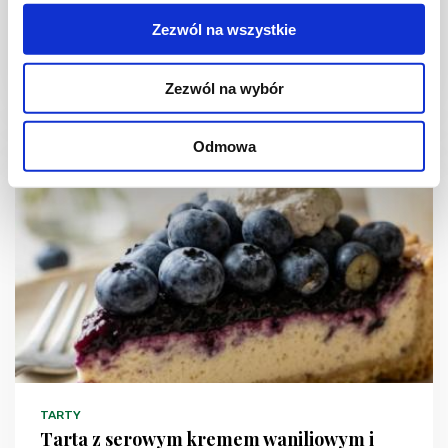
Zezwól na wszystkie
Zezwól na wybór
2 godz.
3628 kcal
12
Odmowa
TARTY
Tarta z serowym kremem waniliowym i