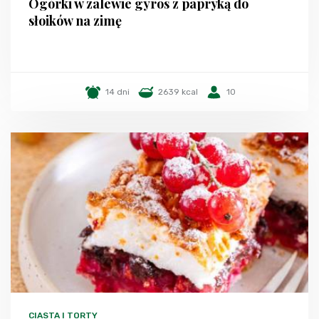
Ogórki w zalewie gyros z papryką do
słoików na zimę
14 dni
2639 kcal
10
CIASTA I TORTY