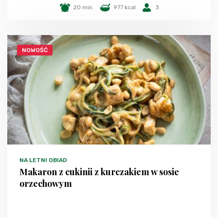
20 min.
977 kcal
3
NOWOŚĆ
NA LETNI OBIAD
Makaron z cukinii z kurczakiem w sosie
orzechowym