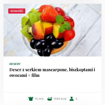
NOWOŚĆ
DESERY
Deser z serkiem mascarpone, biszkoptami i
owocami + film
15 min.
1465 kcal
2