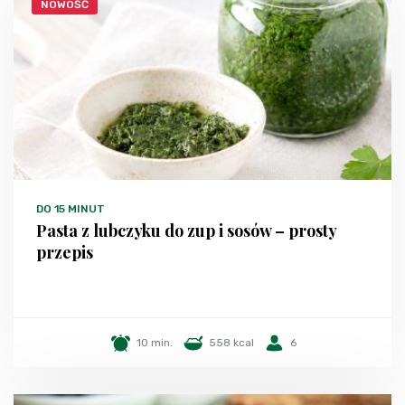
NOWOŚĆ
DO 15 MINUT
Pasta z lubczyku do zup i sosów – prosty
przepis
10 min.
558 kcal
6