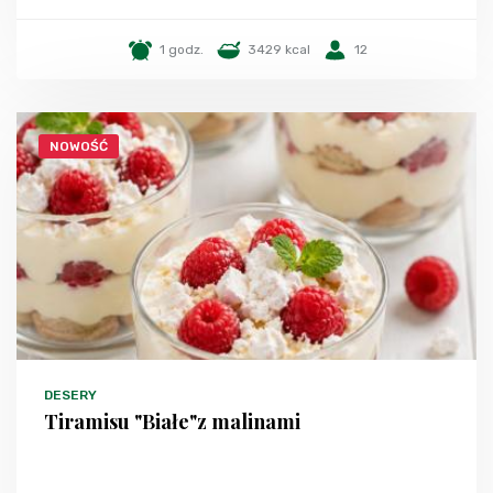
1 godz.
3429 kcal
12
NOWOŚĆ
DESERY
Tiramisu "Białe"z malinami