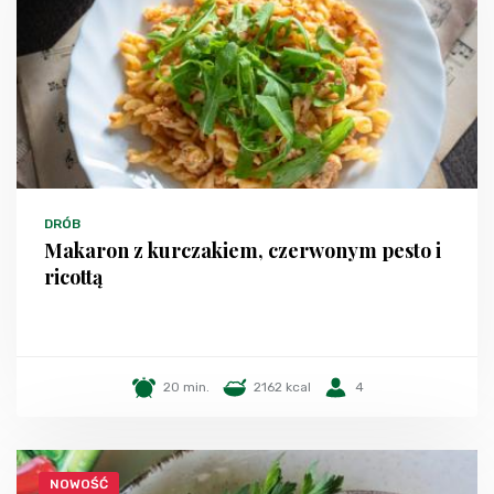
DRÓB
Makaron z kurczakiem, czerwonym pesto i
ricottą
20 min.
2162 kcal
4
NOWOŚĆ