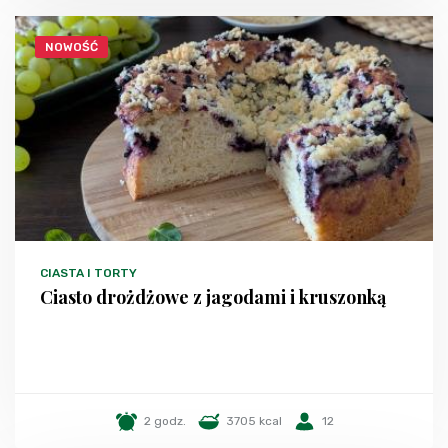
NOWOŚĆ
CIASTA I TORTY
Ciasto drożdżowe z jagodami i kruszonką
2 godz.
3705 kcal
12