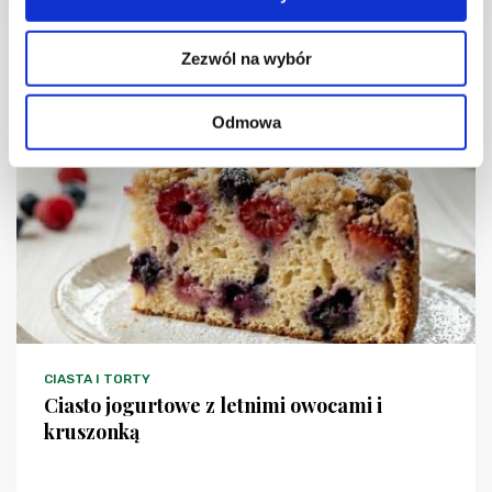
1 dzień
4954 kcal
20
Zezwól na wybór
Odmowa
NOWOŚĆ
CIASTA I TORTY
Ciasto jogurtowe z letnimi owocami i
kruszonką