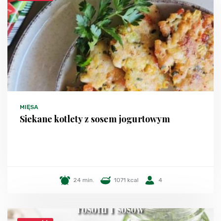
MIĘSA
Siekane kotlety z sosem jogurtowym
24 min.
1071 kcal
4