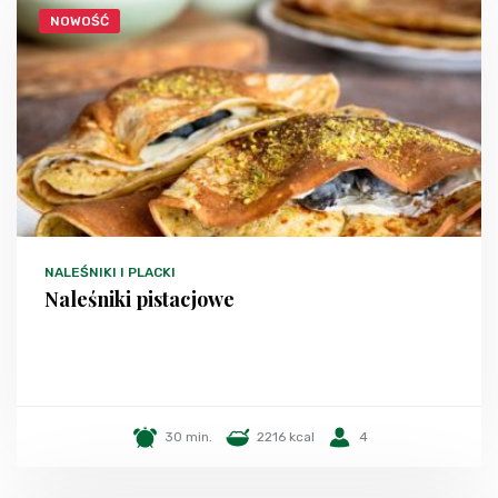
NOWOŚĆ
NALEŚNIKI I PLACKI
Naleśniki pistacjowe
30 min.
2216 kcal
4