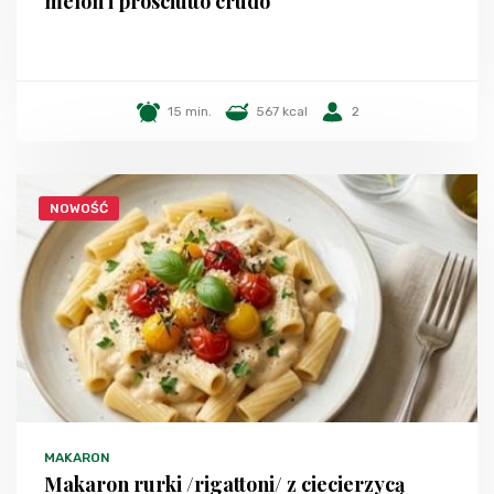
melon i prosciutto crudo
15 min.
567 kcal
2
NOWOŚĆ
MAKARON
Makaron rurki /rigattoni/ z ciecierzycą