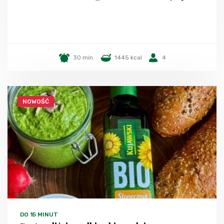
30 min.
1445 kcal
4
NOWOŚĆ
DO 15 MINUT