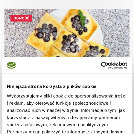
NOWOŚĆ
Niniejsza strona korzysta z plików cookie
CIASTECZKA
Ciastka francuskie z borówkami + film
Wykorzystujemy pliki cookie do spersonalizowania treści
i reklam, aby oferować funkcje społecznościowe i
analizować ruch w naszej witrynie. Informacje o tym, jak
korzystasz z naszej witryny, udostępniamy partnerom
społecznościowym, reklamowym i analitycznym.
30 min.
1531 kcal
8
Partnerzy mogą połączyć te informacje z innymi danymi