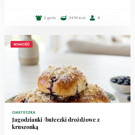
2 godz.
3478 kcal
8
NOWOŚĆ
CIASTECZKA
Jagodzianki /bułeczki drożdżowe z
kruszonką