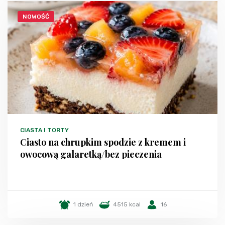
NOWOŚĆ
CIASTA I TORTY
Ciasto na chrupkim spodzie z kremem i
owocową galaretką/bez pieczenia
1 dzień
4515 kcal
16