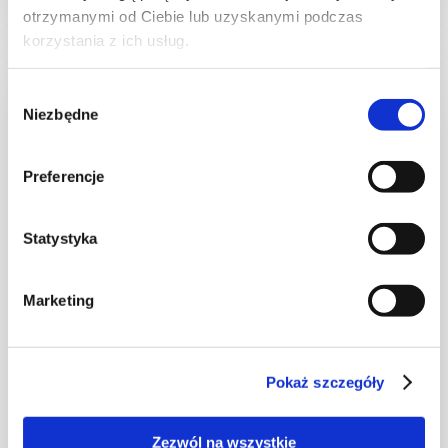
otrzymanymi od Ciebie lub uzyskanymi podczas
korzystania z ich usług.
Wybór
NOWOŚĆ
Niezbędne
zgody
Preferencje
Statystyka
Marketing
CIASTA I TORTY
Ciasto warstwowe z kremem i malinową
frużeliną
Pokaż szczegóły
Zezwól na wszystkie