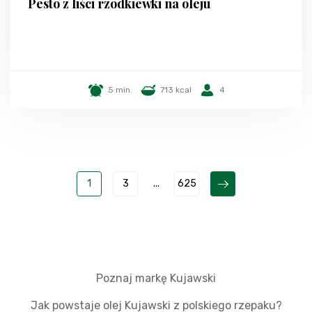
Pesto z liści rzodkiewki na oleju
5 min.
713 kcal
4
1
3
...
625
Poznaj markę Kujawski
Jak powstaje olej Kujawski z polskiego rzepaku?