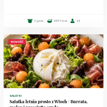
2 godz.
4897 kcal
24
NOWOŚĆ
SAŁATKI
Sałatka letnia prosto z Włoch / Burrata,