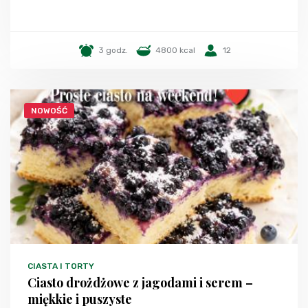
3 godz.
4800 kcal
12
NOWOŚĆ
CIASTA I TORTY
Ciasto drożdżowe z jagodami i serem –
miękkie i puszyste