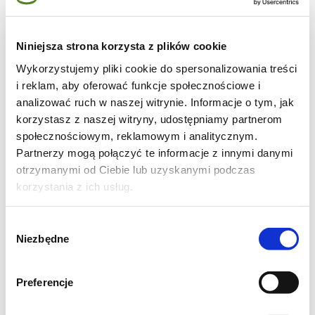
Niniejsza strona korzysta z plików cookie
Wykorzystujemy pliki cookie do spersonalizowania treści
i reklam, aby oferować funkcje społecznościowe i
analizować ruch w naszej witrynie. Informacje o tym, jak
korzystasz z naszej witryny, udostępniamy partnerom
społecznościowym, reklamowym i analitycznym.
Partnerzy mogą połączyć te informacje z innymi danymi
Składniki na viralowe pierogi
otrzymanymi od Ciebie lub uzyskanymi podczas
bez lepienia:
korzystania z ich usług.
20 sztuk w zależności od wielkości:
Wybór
Niezbędne
zgody
1 cebula
400 g mielonego mięsa
Preferencje
1 łyżeczka czosnku granulowanego