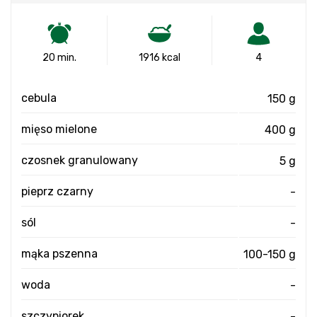
20 min.
1916 kcal
4
cebula
150 g
mięso mielone
400 g
czosnek granulowany
5 g
pieprz czarny
-
sól
-
mąka pszenna
100-150 g
woda
-
szczypiorek
-