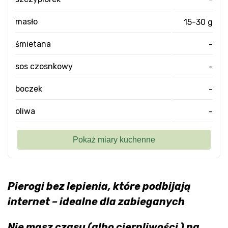
masło
15-30 g
śmietana
-
sos czosnkowy
-
boczek
-
oliwa
-
Pierogi bez lepienia, które podbijają
internet – idealne dla zabieganych
Nie masz czasu (albo cierpliwości ) na