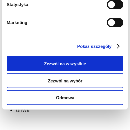
czarny pieprz
Statystyka
sól
mąka pszenna
Marketing
zimna woda
dodatki
Pokaż szczegóły
posiekany szczypiorek, natka pietruszki
Zezwól na wszystkie
lub koperek
masło
Zezwól na wybór
śmietana
sos czosnkowy lub pomidorowy
Odmowa
chrupiący boczek
oliwa