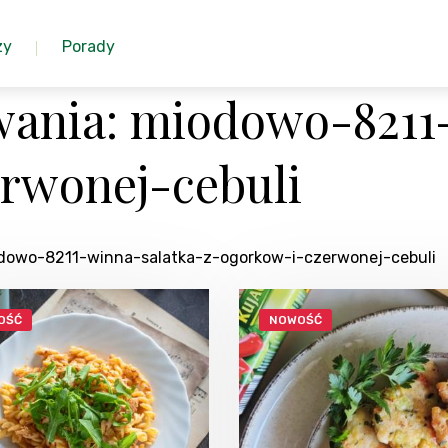
zy
Porady
ania: miodowo-8211
rwonej-cebuli
iodowo-8211-winna-salatka-z-ogorkow-i-czerwonej-cebuli
OŚĆ
NOWOŚĆ