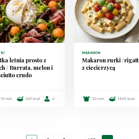
TKI
MAKARON
tka letnia prosto z
Makaron rurki /rigatt
h / Burrata, melon i
z ciecierzycą
ciutto crudo
15 min.
567 kcal
2
30 min.
1445 kcal