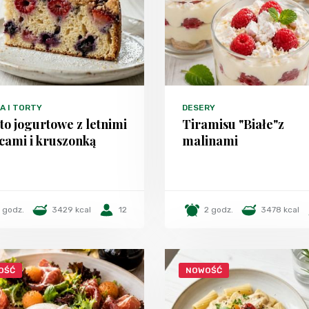
A I TORTY
DESERY
to jogurtowe z letnimi
Tiramisu "Białe"z
cami i kruszonką
malinami
1 godz.
3429 kcal
12
2 godz.
3478 kcal
OŚĆ
NOWOŚĆ