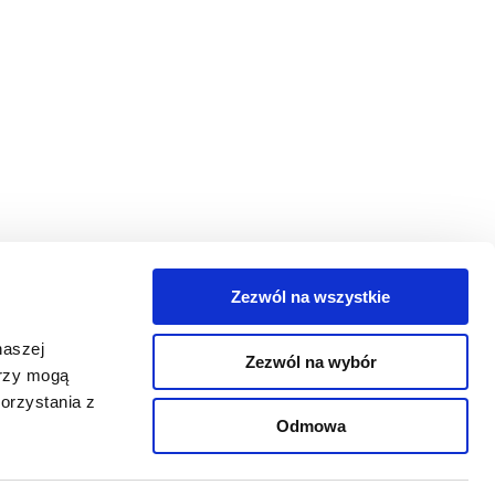
Zezwól na wszystkie
egorie
naszej
Zezwól na wybór
takt
erzy mogą
orzystania z
oguj się
Odmowa