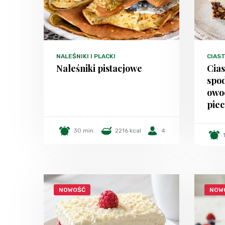
NALEŚNIKI I PLACKI
CIAST
Naleśniki pistacjowe
Cia
spo
owo
piec
30 min.
2216 kcal
4
NOWOŚĆ
NOW