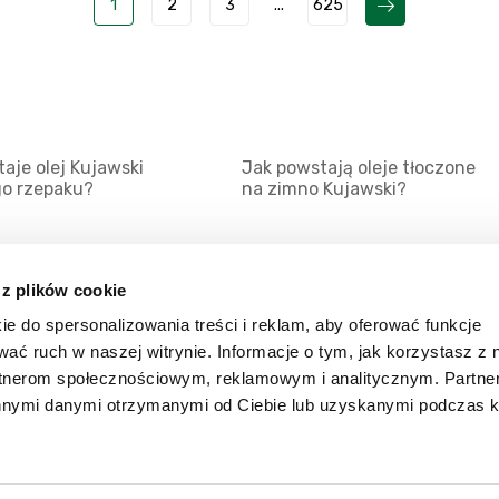
1
2
3
...
625
aje olej Kujawski
Jak powstają oleje tłoczone
go rzepaku?
na zimno Kujawski?
 z plików cookie
ie do spersonalizowania treści i reklam, aby oferować funkcje
Mapa serwisu
Kat
wać ruch w naszej witrynie. Informacje o tym, jak korzystasz z 
Kanały RSS
Kon
rtnerom społecznościowym, reklamowym i analitycznym. Partn
innymi danymi otrzymanymi od Ciebie lub uzyskanymi podczas k
Porady
Zal