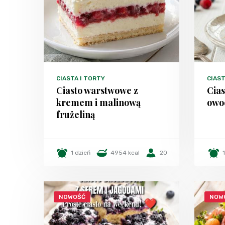
CIASTA I TORTY
CIAST
Ciasto warstwowe z
Cias
kremem i malinową
owo
frużeliną
1 dzień
4954 kcal
20
NOWOŚĆ
NOW