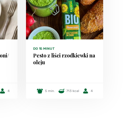
DO 15 MINUT
oni/
Pesto z liści rzodkiewki na
oleju
4
5 min.
713 kcal
4