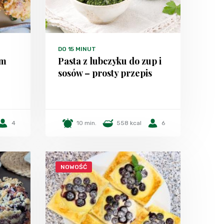
DO 15 MINUT
em
Pasta z lubczyku do zup i
sosów – prosty przepis
4
10 min.
558 kcal
6
NOWOŚĆ