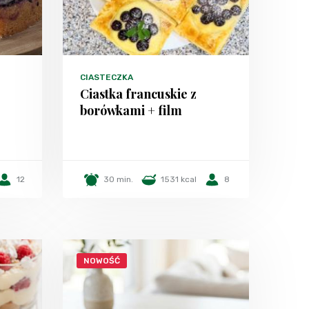
CIASTECZKA
Ciastka francuskie z
borówkami + film
12
30 min.
1531 kcal
8
NOWOŚĆ