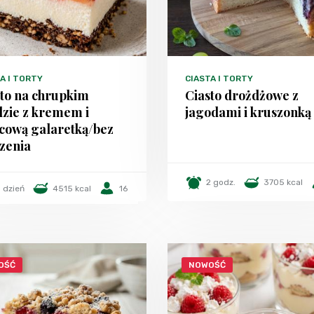
A I TORTY
CIASTA I TORTY
sto na chrupkim
Ciasto drożdżowe z
dzie z kremem i
jagodami i kruszonką
cową galaretką/bez
zenia
2 godz.
3705 kcal
1 dzień
4515 kcal
16
OŚĆ
NOWOŚĆ