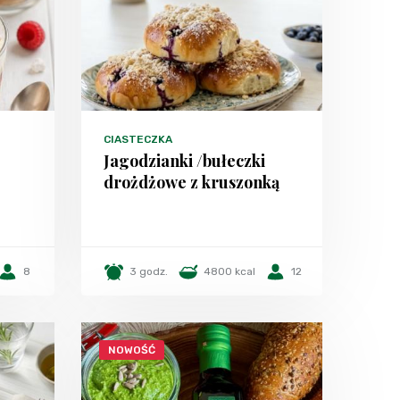
CIASTECZKA
Jagodzianki /bułeczki
drożdżowe z kruszonką
8
3 godz.
4800 kcal
12
NOWOŚĆ