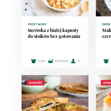
PRZETWORY
DRÓB
Surówka z białej kapusty
Mak
do słoików bez gotowania
czer
2 dni
1514 kcal
4
NOWOŚĆ
NOW