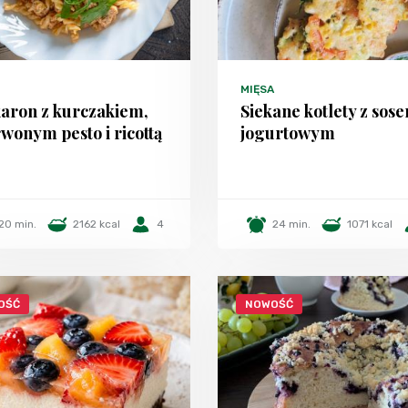
MIĘSA
aron z kurczakiem,
Siekane kotlety z sos
wonym pesto i ricottą
jogurtowym
20 min.
2162 kcal
4
24 min.
1071 kcal
OŚĆ
NOWOŚĆ