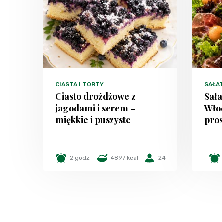
CIASTA I TORTY
SAŁA
Ciasto drożdżowe z
Sała
jagodami i serem –
Włoc
miękkie i puszyste
pros
2 godz.
4897 kcal
24