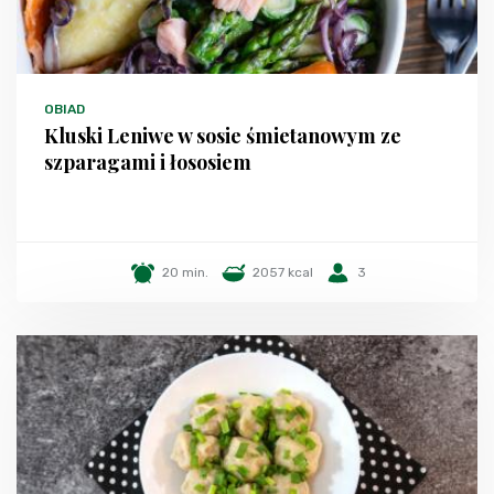
OBIAD
Kluski Leniwe w sosie śmietanowym ze
szparagami i łososiem
20 min.
2057 kcal
3