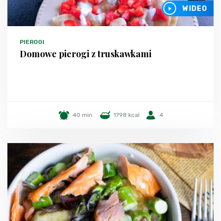
WIDEO
PIEROGI
Domowe pierogi z truskawkami
40 min.
1798 kcal
4