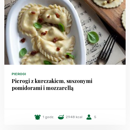
PIEROGI
Pierogi z kurczakiem, suszonymi
pomidorami i mozzarellą
1 godz.
2948 kcal
5