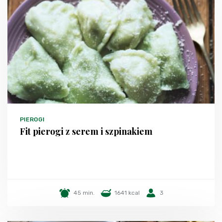
PIEROGI
Fit pierogi z serem i szpinakiem
45 min.
1641 kcal
3