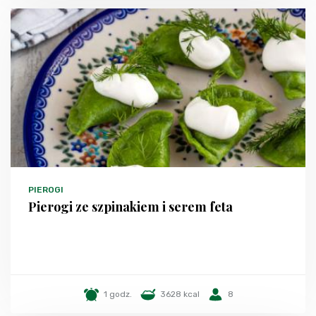
PIEROGI
Pierogi ze szpinakiem i serem feta
1 godz.
3628 kcal
8