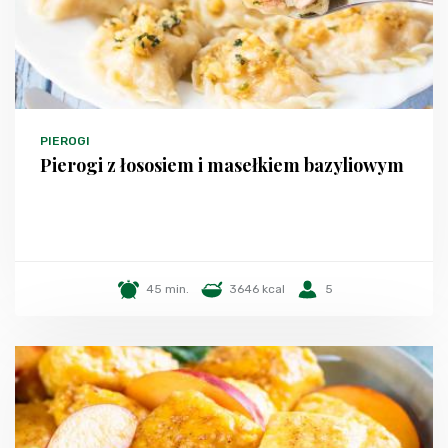
PIEROGI
Pierogi z łososiem i masełkiem bazyliowym
45 min.
3646 kcal
5