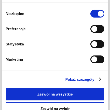
Wybór
Niezbędne
zgody
Preferencje
Statystyka
KUCHNIA POLSKA
Kluski leniwe z truskawkami
Marketing
Pokaż szczegóły
30 min.
1429 kcal
4
Zezwól na wszystkie
Zezwól na wybór