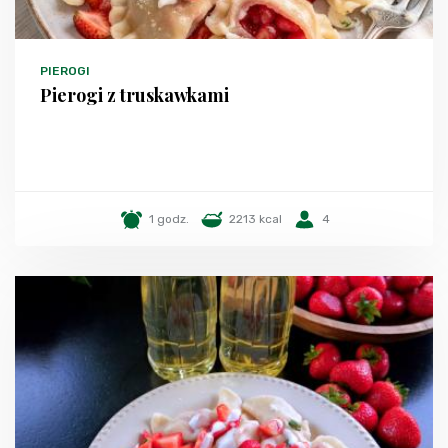
PIEROGI
Pierogi z truskawkami
1 godz.
2213 kcal
4