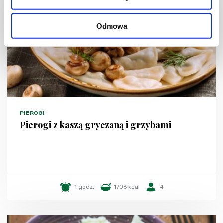
Odmowa
PIEROGI
Pierogi z kaszą gryczaną i grzybami
1 godz.
1706 kcal
4