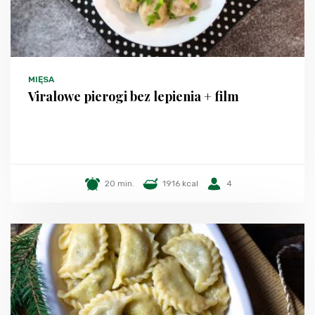
MIĘSA
Viralowe pierogi bez lepienia + film
20 min.
1916 kcal
4