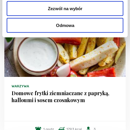
Zezwól na wybór
Odmowa
WARZYWA
Domowe frytki ziemniaczane z papryką,
halloumi i sosem czosnkowym
1 godz.
1793 kcal
3