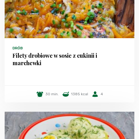
DRÓB
Filety drobiowe w sosie z cukinii i
marchewki
30 min.
1385 kcal
4