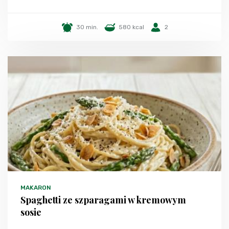
30 min.
580 kcal
2
MAKARON
Spaghetti ze szparagami w kremowym
sosie