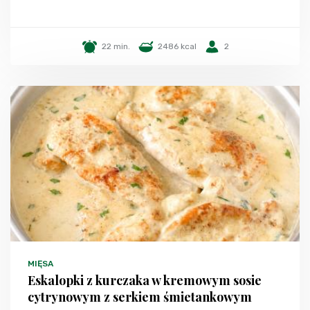
22 min.
2486 kcal
2
MIĘSA
Eskalopki z kurczaka w kremowym sosie
cytrynowym z serkiem śmietankowym