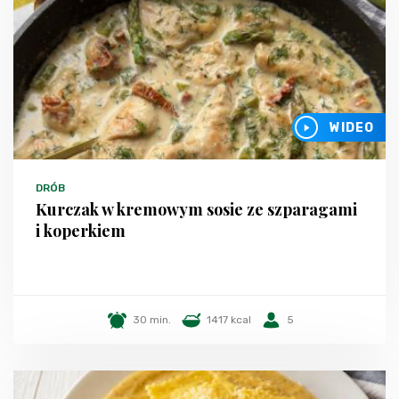
WIDEO
DRÓB
Kurczak w kremowym sosie ze szparagami
i koperkiem
30 min.
1417 kcal
5