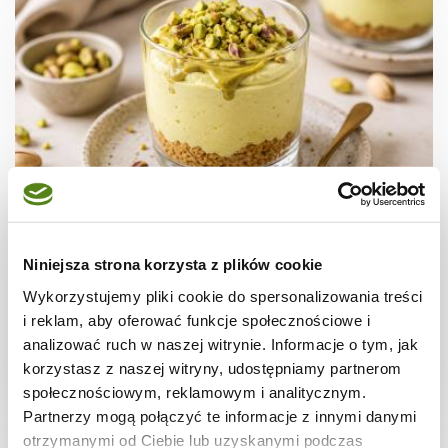
DESERY
FIT Serniczek Pistacjowy w Kubeczku –
Niniejsza strona korzysta z plików cookie
deser wysokobiałkowy bez piecze…
Wykorzystujemy pliki cookie do spersonalizowania treści
i reklam, aby oferować funkcje społecznościowe i
analizować ruch w naszej witrynie. Informacje o tym, jak
korzystasz z naszej witryny, udostępniamy partnerom
40 min.
382 kcal
1
społecznościowym, reklamowym i analitycznym.
Partnerzy mogą połączyć te informacje z innymi danymi
otrzymanymi od Ciebie lub uzyskanymi podczas