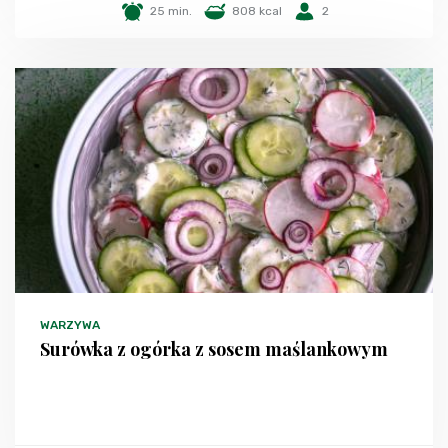
25 min.
808 kcal
2
WARZYWA
Surówka z ogórka z sosem maślankowym