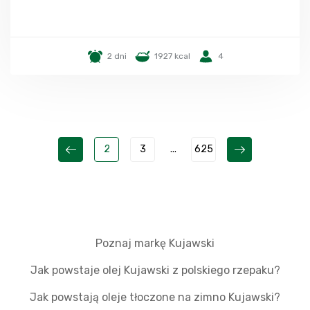
2 dni
1927 kcal
4
2
3
...
625
Poznaj markę Kujawski
Jak powstaje olej Kujawski z polskiego rzepaku?
Jak powstają oleje tłoczone na zimno Kujawski?