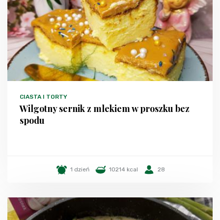
CIASTA I TORTY
Wilgotny sernik z mlekiem w proszku bez
spodu
1 dzień
10214 kcal
28