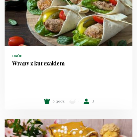
DRÓB
Wrapy z kurczakiem
3 godz.
-
3