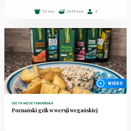
30 min.
2539 kcal
4
WIDEO
DIETA WEGETARIAŃSKA
Poznański gzik w wersji wegańskiej