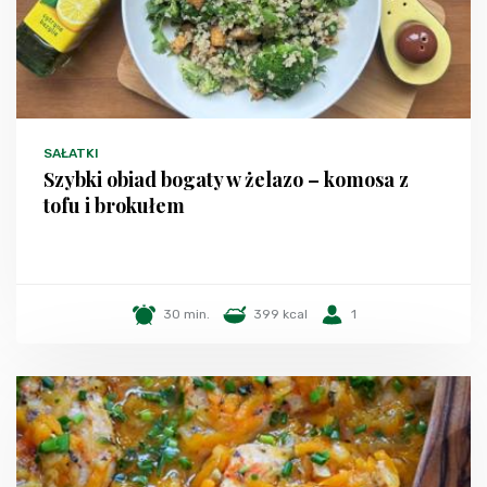
SAŁATKI
Szybki obiad bogaty w żelazo – komosa z
tofu i brokułem
30 min.
399 kcal
1