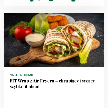
NA LETNI OBIAD
FIT Wrap z Air Fryera – chrupiący i sycący
szybki fit obiad