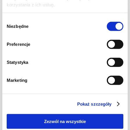
korzystania z ich usług.
Wybór
Niezbędne
zgody
Preferencje
Statystyka
Marketing
DESERY
Sticky rice z truskawkami i zieloną herbatą
matcha
Pokaż szczegóły
Zezwól na wszystkie
2 dni
2390 kcal
6