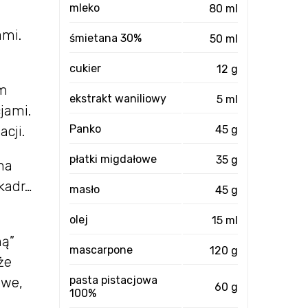
mleko
80 ml
ami.
śmietana 30%
50 ml
cukier
12 g
am
ekstrakt waniliowy
5 ml
jami.
Panko
45 g
cji.
płatki migdałowe
35 g
na
kadr…
masło
45 g
olej
15 ml
ną”
mascarpone
120 g
że
pasta pistacjowa
owe,
60 g
100%