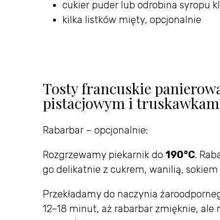
cukier puder lub odrobina syropu 
kilka listków mięty, opcjonalnie
Tosty francuskie panierow
pistacjowym i truskawkam
Rabarbar – opcjonalnie:
Rozgrzewamy piekarnik do
190°C
. Rab
go delikatnie z cukrem, wanilią, soki
Przekładamy do naczynia żaroodpornego 
12–18 minut, aż rabarbar zmięknie, ale