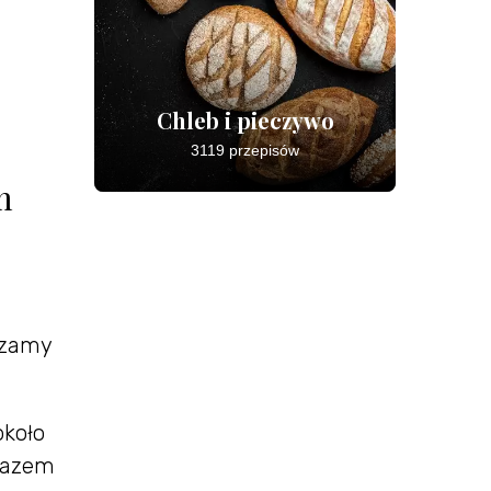
Chleb i pieczywo
3119 przepisów
m
szamy
około
 razem