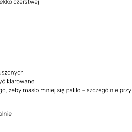
lekko czerstwej
ruszonych
być klarowane
go, żeby masło mniej się paliło – szczególnie przy
alnie