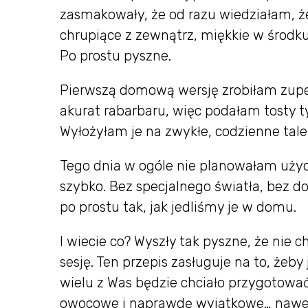
zasmakowały, że od razu wiedziałam, 
chrupiące z zewnątrz, miękkie w środ
Po prostu pyszne.
Pierwszą domową wersję zrobiłam zupeł
akurat rabarbaru, więc podałam tosty t
Wyłożyłam je na zwykłe, codzienne taler
Tego dnia w ogóle nie planowałam użyci
szybko. Bez specjalnego światła, bez d
po prostu tak, jak jedliśmy je w domu.
I wiecie co? Wyszły tak pyszne, że nie c
sesję. Ten przepis zasługuje na to, żeby
wielu z Was będzie chciało przygotować 
owocowe i naprawdę wyjątkowe… nawet 