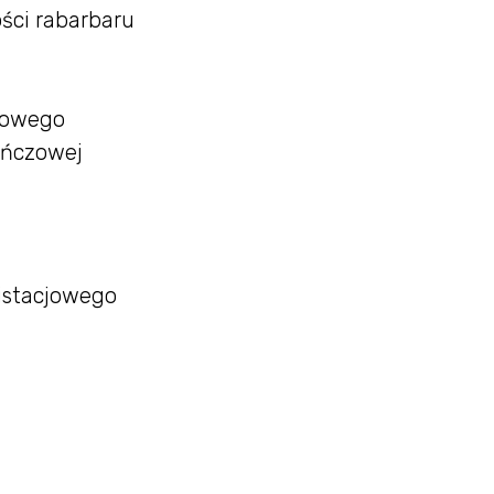
ości rabarbaru
zowego
ańczowej
pistacjowego