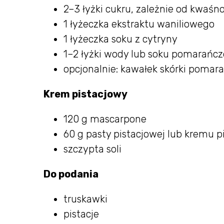
2–3 łyżki cukru, zależnie od kwaśn
1 łyżeczka ekstraktu waniliowego
1 łyżeczka soku z cytryny
1–2 łyżki wody lub soku pomarańc
opcjonalnie: kawałek skórki pomar
Krem pistacjowy
120 g mascarpone
60 g pasty pistacjowej lub kremu 
szczypta soli
Do podania
truskawki
pistacje