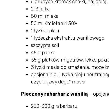
6 grubych kromek chałki, najlepiej 
2-3 jajka
80 ml mleka
50 ml śmietanki 30%
1 łyżka cukru
1 łyżeczka ekstraktu waniliowego
szczypta soli
45 g panko
35 g płatków migdałów, lekko pok
3 łyżki masła do smażenia, może 
opcjonalnie: 1 łyżka oleju neutralne
użyciu „zwykłego” masła
Pieczony rabarbar z wanilią
– opcjon
250-300 g rabarbaru