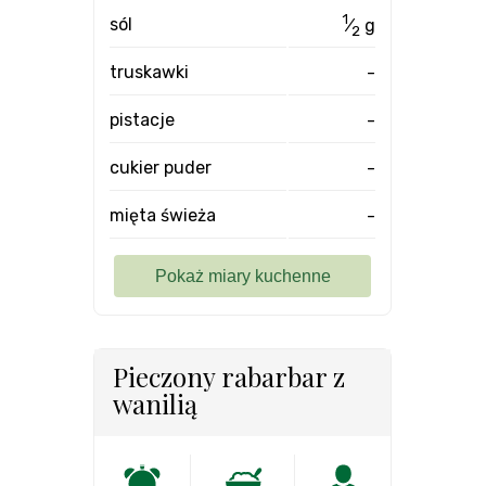
1
sól
⁄
g
2
truskawki
-
pistacje
-
cukier puder
-
mięta świeża
-
Pieczony rabarbar z
wanilią