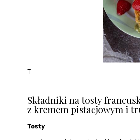
T
Składniki na tosty francu
z kremem pistacjowym i t
Tosty