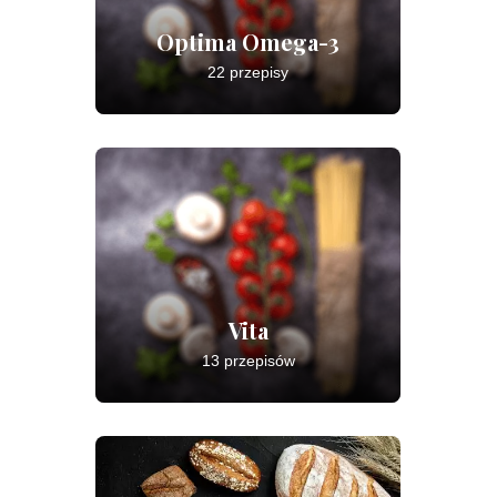
Optima Omega-3
22 przepisy
Vita
13 przepisów