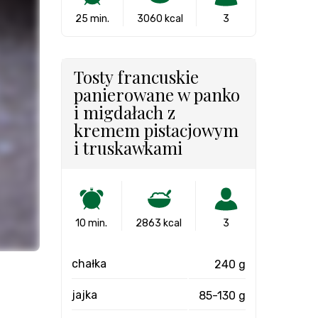
25 min.
3060 kcal
3
Tosty francuskie
panierowane w panko
i migdałach z
kremem pistacjowym
i truskawkami
10 min.
2863 kcal
3
chałka
240 g
jajka
85-130 g