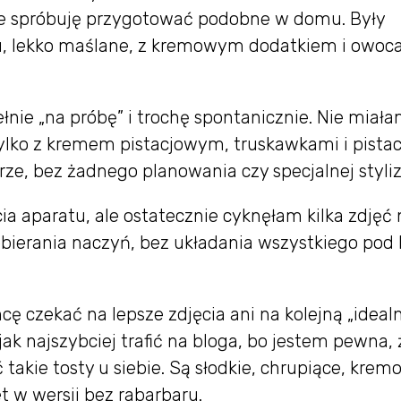
że spróbuję przygotować podobne w domu. Były
ku, lekko maślane, z kremowym dodatkiem i owoc
nie „na próbę” i trochę spontanicznie. Nie miał
ylko z kremem pistacjowym, truskawkami i pistac
ze, bez żadnego planowania czy specjalnej styliza
a aparatu, ale ostatecznie cyknęłam kilka zdjęć 
obierania naczyń, bez układania wszystkiego pod 
hcę czekać na lepsze zdjęcia ani na kolejną „ideal
 jak najszybciej trafić na bloga, bo jestem pewna, 
takie tosty u siebie. Są słodkie, chrupiące, krem
w wersji bez rabarbaru.