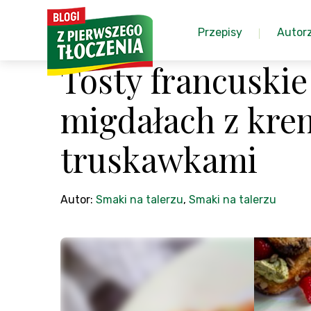
Przepisy
Autor
Tosty francuski
migdałach z kre
truskawkami
Autor:
Smaki na talerzu
,
Smaki na talerzu