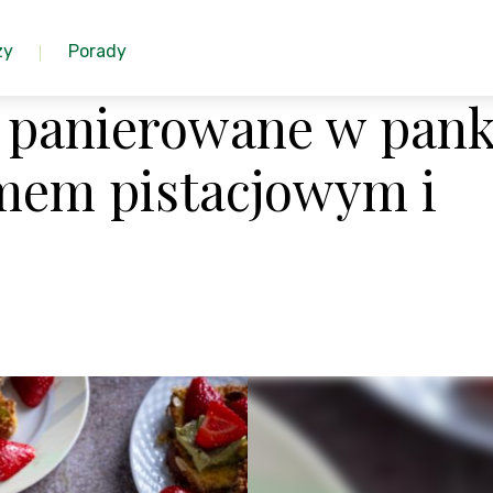
zy
Porady
e panierowane w pank
mem pistacjowym i