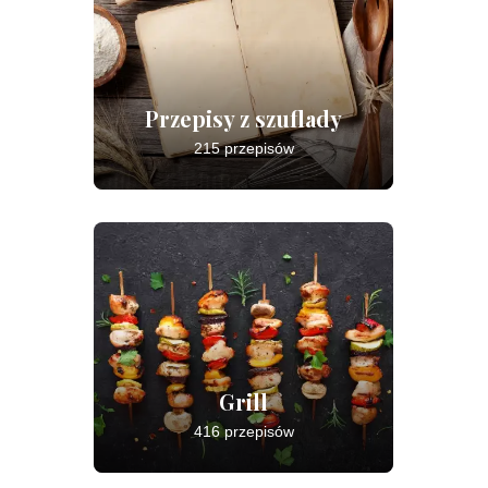
Przepisy z szuflady
215 przepisów
Grill
416 przepisów