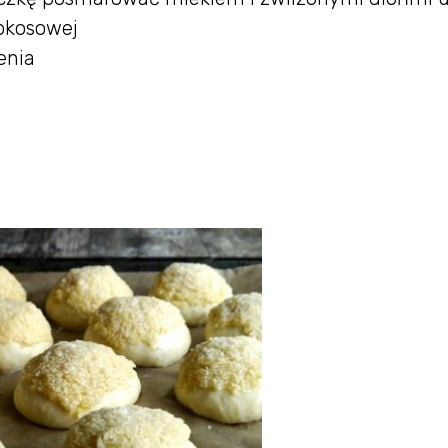
okosowej
enia