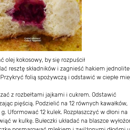
 olej kokosowy, by się rozpuścił
ć resztę składników i zagnieść hakiem jednolite
ć. Przykryć folią spożywczą i odstawić w ciepłe mie
ać z rozbełtami jajkami i cukrem. Odstawić
ając pięścią. Podzielić na 12 równych kawałków,
 g. Uformować 12 kulek. Rozpłaszczyć w dłoni na
zwiąć w kulkę. Bułeczki układać na blaszce wyłożo
eczkę posmarować mlekiem i zwilżonymi dłońmi 