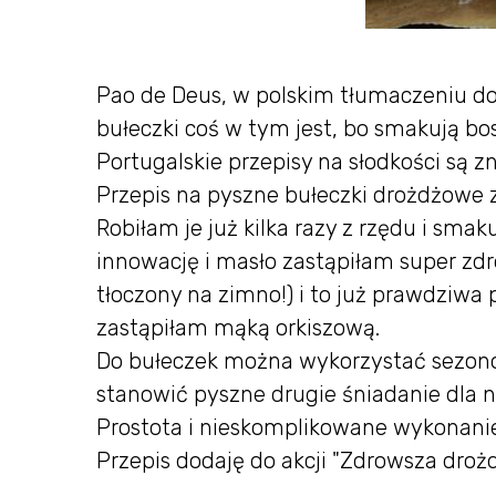
Pao de Deus, w polskim tłumaczeniu dos
bułeczki coś w tym jest, bo smakują bo
Portugalskie przepisy na słodkości są z
Przepis na pyszne bułeczki drożdżowe 
Robiłam je już kilka razy z rzędu i s
innowację i masło zastąpiłam super zd
tłoczony na zimno!) i to już prawdziw
zastąpiłam mąką orkiszową.
Do bułeczek można wykorzystać sezonow
stanowić pyszne drugie śniadanie dla n
Prostota i nieskomplikowane wykonanie, 
Przepis dodaję do akcji "Zdrowsza droż