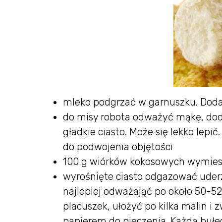
mleko podgrzać w garnuszku. Dodać
do misy robota odważyć mąkę, doda
gładkie ciasto. Może się lekko lepi
do podwojenia objętości
100 g wiórków kokosowych wymiesz
wyrośnięte ciasto odgazować uderz
najlepiej odważająć po około 50-52
placuszek, ułożyć po kilka malin i 
papierem do pieczenia. Każdą buł