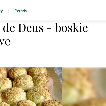
zy
Porady
 de Deus - boskie
we