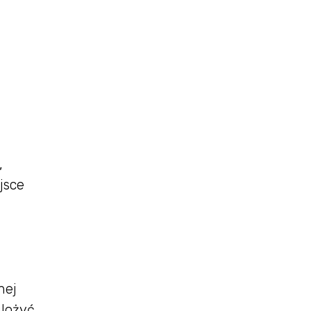
,
jsce
nej
ulożyć