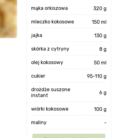
mąka orkiszowa
320 g
mleczko kokosowe
150 ml
jajka
130 g
skórka z cytryny
8 g
olej kokosowy
50 ml
cukier
95-110 g
drożdże suszone
6 g
instant
wiórki kokosowe
100 g
maliny
-