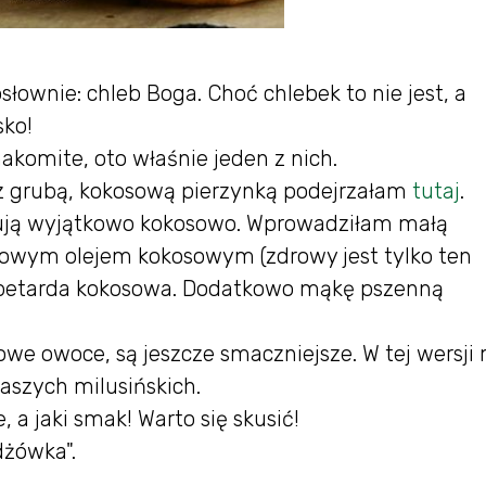
łownie: chleb Boga. Choć chlebek to nie jest, a
sko!
nakomite, oto właśnie jeden z nich.
z grubą, kokosową pierzynką podejrzałam
tutaj
.
makują wyjątkowo kokosowo. Wprowadziłam małą
rowym olejem kokosowym (zdrowy jest tylko ten
a petarda kokosowa. Dodatkowo mąkę pszenną
e owoce, są jeszcze smaczniejsze. W tej wersji
aszych milusińskich.
a jaki smak! Warto się skusić!
dżówka".