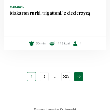
MAKARON
Makaron rurki /rigattoni/ z ciecierzycą
30 min.
1445 kcal
4
1
3
...
625
Poznaj markę Kujawski