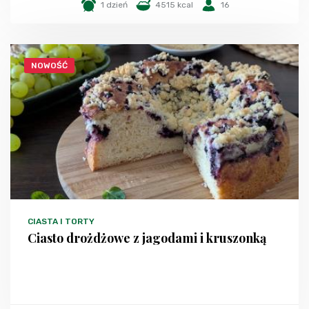
1 dzień
4515 kcal
16
NOWOŚĆ
CIASTA I TORTY
Ciasto drożdżowe z jagodami i kruszonką