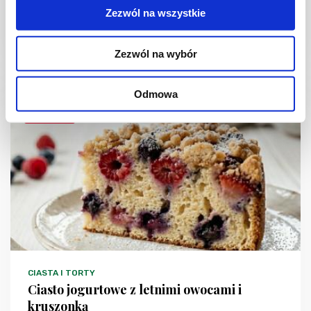
Zezwól na wszystkie
Zezwól na wybór
1 dzień
4954 kcal
20
Odmowa
NOWOŚĆ
CIASTA I TORTY
Ciasto jogurtowe z letnimi owocami i
kruszonką