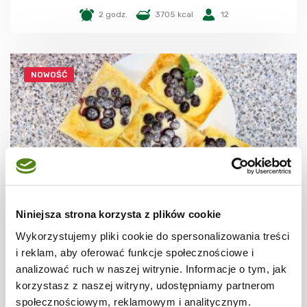
2 godz.
3705 kcal
12
NOWOŚĆ
Niniejsza strona korzysta z plików cookie
CIASTECZKA
Wykorzystujemy pliki cookie do spersonalizowania treści
Ciastka francuskie z borówkami + film
i reklam, aby oferować funkcje społecznościowe i
analizować ruch w naszej witrynie. Informacje o tym, jak
korzystasz z naszej witryny, udostępniamy partnerom
społecznościowym, reklamowym i analitycznym.