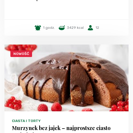
1 godz.
3429 kcal
12
NOWOŚĆ
CIASTA I TORTY
Murzynek bez jajek – najprostsze ciasto