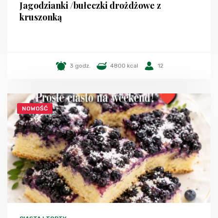
Jagodzianki /bułeczki drożdżowe z
kruszonką
3 godz.
4800 kcal
12
NOWOŚĆ