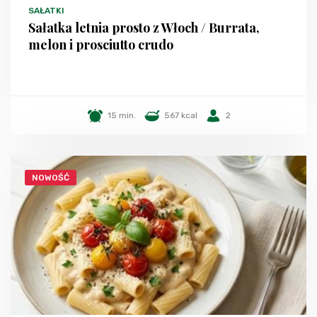
SAŁATKI
Sałatka letnia prosto z Włoch / Burrata,
melon i prosciutto crudo
15 min.
567 kcal
2
NOWOŚĆ