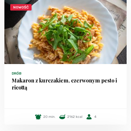
NOWOŚĆ
DRÓB
Makaron z kurczakiem, czerwonym pesto i
ricottą
20 min.
2162 kcal
4