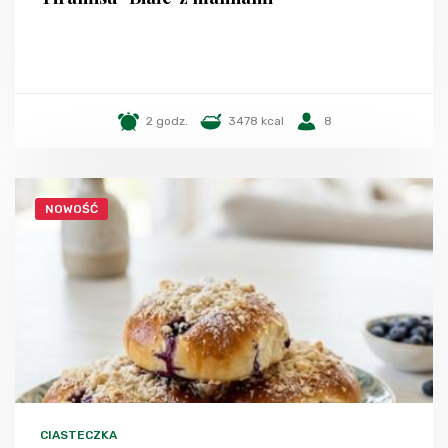
2 godz.
3478 kcal
8
NOWOŚĆ
CIASTECZKA