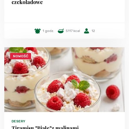
czekoladowe
1 godz.
5117 kcal
12
NOWOŚĆ
DESERY
Tiramisu "Białe"z malinami