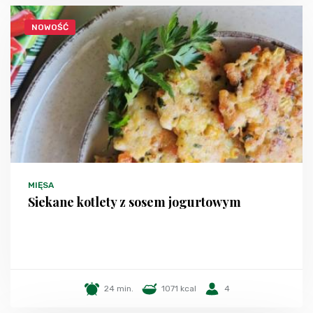
NOWOŚĆ
MIĘSA
Siekane kotlety z sosem jogurtowym
24 min.
1071 kcal
4