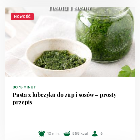
NOWOŚĆ
DO 15 MINUT
Pasta z lubczyku do zup i sosów – prosty
przepis
10 min.
558 kcal
6