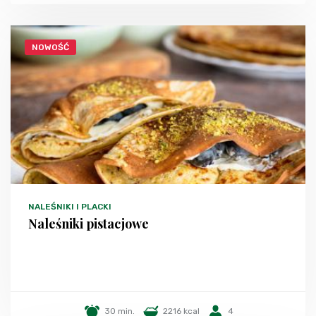
NOWOŚĆ
NALEŚNIKI I PLACKI
Naleśniki pistacjowe
30 min.
2216 kcal
4