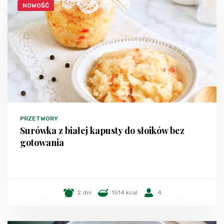
NOWOŚĆ
PRZETWORY
Surówka z białej kapusty do słoików bez
gotowania
2 dni
1514 kcal
4