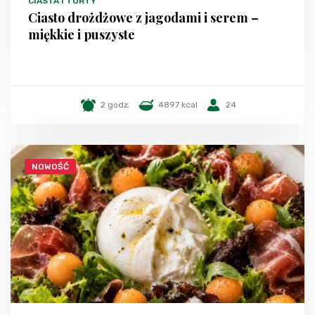
CIASTA I TORTY
Ciasto drożdżowe z jagodami i serem –
miękkie i puszyste
2 godz.
4897 kcal
24
NOWOŚĆ