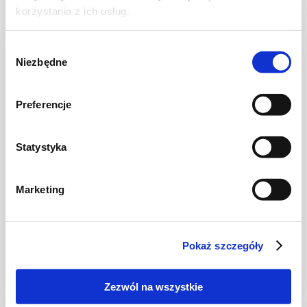
korzystania z ich usług.
Wybór
Niezbędne
zgody
Preferencje
Statystyka
Marketing
ZUPY
Zupa pieczarkowa z makaronem
Pokaż szczegóły
Zezwól na wszystkie
50 min.
-
-