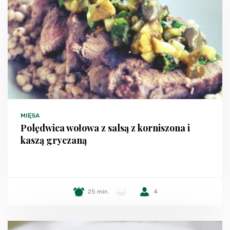
MIĘSA
Polędwica wołowa z salsą z korniszona i
kaszą gryczaną
25 min.
-
4