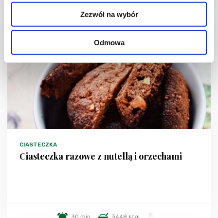
Zezwól na wybór
Odmowa
CIASTECZKA
Ciasteczka razowe z nutellą i orzechami
30 min.
3448 kcal
-