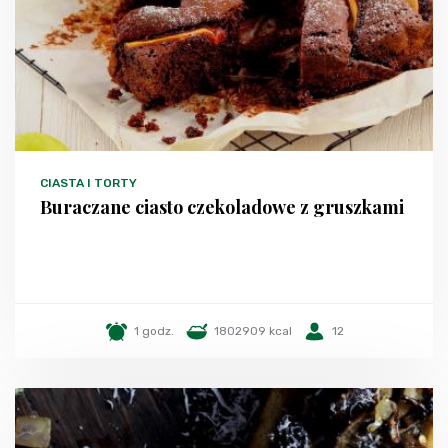
CIASTA I TORTY
Buraczane ciasto czekoladowe z gruszkami
1 godz.
1802909 kcal
12