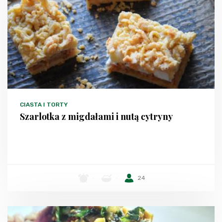
CIASTA I TORTY
Szarlotka z migdałami i nutą cytryny
-
-
24