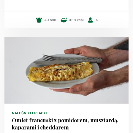
40 min.
458 kcal
4
NALEŚNIKI I PLACKI
Omlet francuski z pomidorem, musztardą,
kaparami i cheddarem