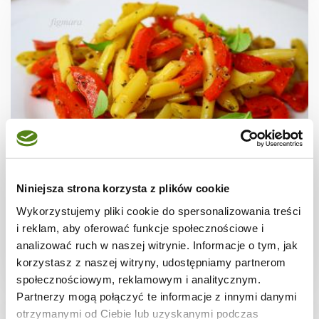
SAŁATKI
Fasolka szparagowa z papryką
Niniejsza strona korzysta z plików cookie
Wykorzystujemy pliki cookie do spersonalizowania treści
i reklam, aby oferować funkcje społecznościowe i
analizować ruch w naszej witrynie. Informacje o tym, jak
korzystasz z naszej witryny, udostępniamy partnerom
20 min.
465 kcal
2
społecznościowym, reklamowym i analitycznym.
Partnerzy mogą połączyć te informacje z innymi danymi
otrzymanymi od Ciebie lub uzyskanymi podczas