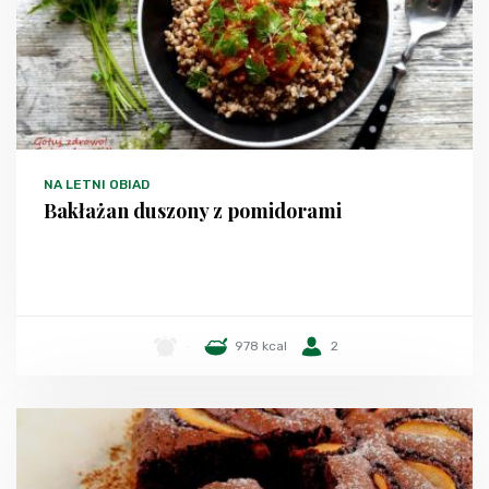
NA LETNI OBIAD
Bakłażan duszony z pomidorami
-
978 kcal
2