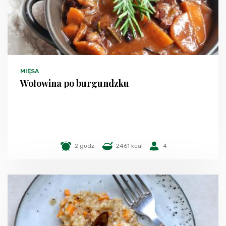
MIĘSA
Wołowina po burgundzku
2 godz.
2461 kcal
4