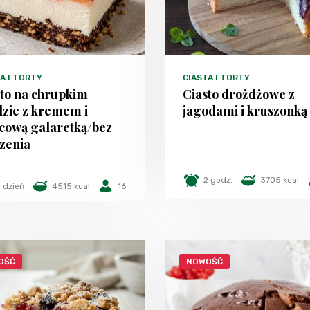
A I TORTY
CIASTA I TORTY
sto na chrupkim
Ciasto drożdżowe z
dzie z kremem i
jagodami i kruszonką
cową galaretką/bez
zenia
2 godz.
3705 kcal
1 dzień
4515 kcal
16
OŚĆ
NOWOŚĆ