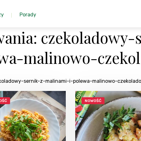
zy
Porady
ania: czekoladowy-s
ewa-malinowo-czeko
zekoladowy-sernik-z-malinami-i-polewa-malinowo-czekolad
OŚĆ
NOWOŚĆ