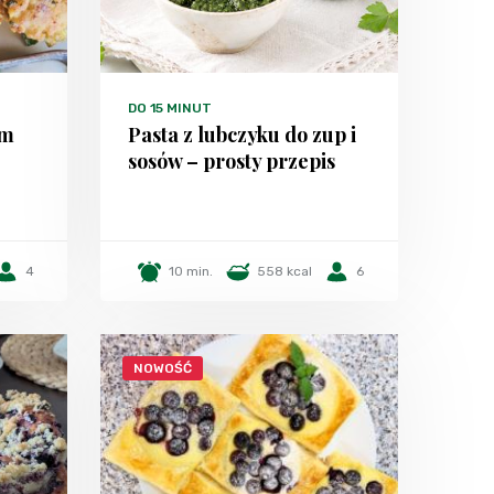
DO 15 MINUT
em
Pasta z lubczyku do zup i
sosów – prosty przepis
4
10 min.
558 kcal
6
NOWOŚĆ