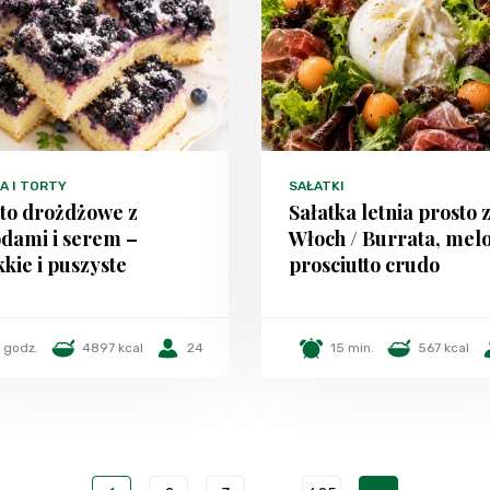
A I TORTY
SAŁATKI
to drożdżowe z
Sałatka letnia prosto 
dami i serem –
Włoch / Burrata, melo
kie i puszyste
prosciutto crudo
 godz.
4897 kcal
24
15 min.
567 kcal