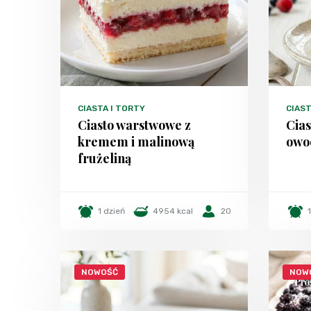
CIASTA I TORTY
CIAST
Ciasto warstwowe z
Cias
kremem i malinową
owo
frużeliną
1 dzień
4954 kcal
20
NOWOŚĆ
NOW