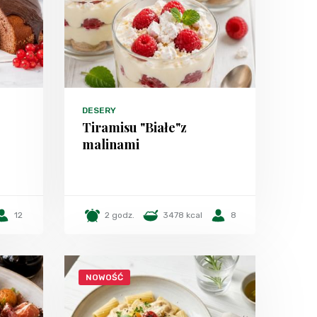
DESERY
Tiramisu "Białe"z
malinami
12
2 godz.
3478 kcal
8
NOWOŚĆ