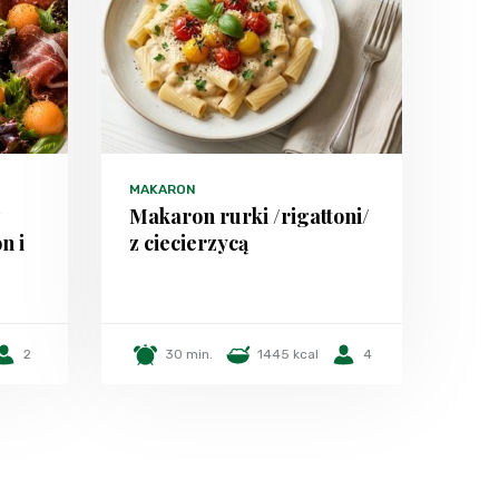
MAKARON
z
Makaron rurki /rigattoni/
n i
z ciecierzycą
2
30 min.
1445 kcal
4