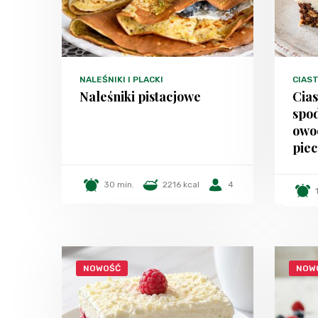
NALEŚNIKI I PLACKI
CIAST
Naleśniki pistacjowe
Cia
spo
owo
piec
30 min.
2216 kcal
4
NOWOŚĆ
NOW