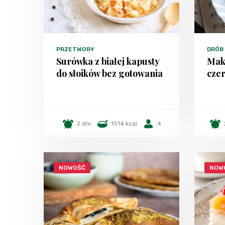
PRZETWORY
DRÓB
Surówka z białej kapusty
Mak
do słoików bez gotowania
czer
2 dni
1514 kcal
4
NOWOŚĆ
NOW