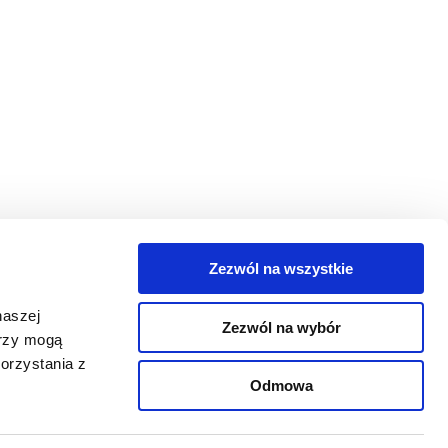
Zezwól na wszystkie
egorie
naszej
Zezwól na wybór
takt
erzy mogą
orzystania z
oguj się
Odmowa