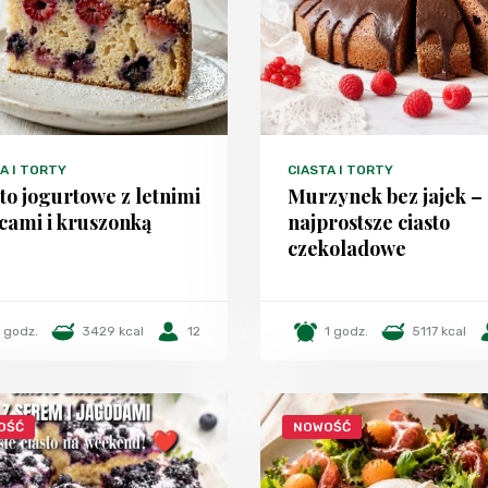
A I TORTY
CIASTA I TORTY
to jogurtowe z letnimi
Murzynek bez jajek –
cami i kruszonką
najprostsze ciasto
czekoladowe
1 godz.
3429 kcal
12
1 godz.
5117 kcal
OŚĆ
NOWOŚĆ