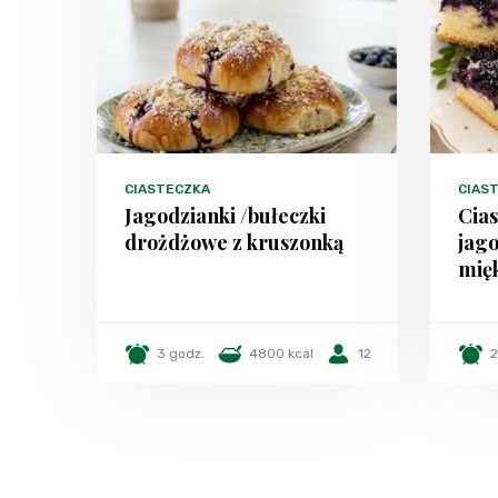
CIASTECZKA
CIAST
Jagodzianki /bułeczki
Cias
drożdżowe z kruszonką
jago
mięk
3 godz.
4800 kcal
12
2