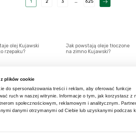
1
2
3
...
625
aje olej Kujawski
Jak powstają oleje tłoczone
go rzepaku?
na zimno Kujawski?
 z plików cookie
ie do spersonalizowania treści i reklam, aby oferować funkcje
Mapa serwisu
Kat
wać ruch w naszej witrynie. Informacje o tym, jak korzystasz z 
Kanały RSS
Kon
rtnerom społecznościowym, reklamowym i analitycznym. Partn
innymi danymi otrzymanymi od Ciebie lub uzyskanymi podczas k
Porady
Zal