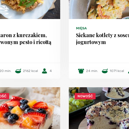
MIĘSA
aron z kurczakiem,
Siekane kotlety z sos
wonym pesto i ricottą
jogurtowym
20 min.
2162 kcal
4
24 min.
1071 kcal
OŚĆ
NOWOŚĆ