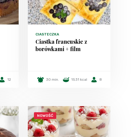
CIASTECZKA
Ciastka francuskie z
borówkami + film
12
30 min.
1531 kcal
8
NOWOŚĆ