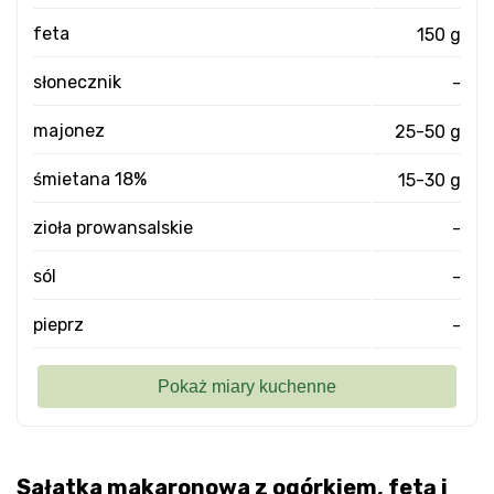
feta
150 g
słonecznik
-
majonez
25-50 g
śmietana 18%
15-30 g
zioła prowansalskie
-
sól
-
pieprz
-
Sałatka makaronowa z ogórkiem, fetą i