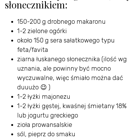
słonecznikiem:
150-200 g drobnego makaronu
1-2 zielone ogórki
około 150 g sera sałatkowego typu
feta/favita
ziarna łuskanego słonecznika (ilość wg
uznania, ale powinny być mocno
wyczuwalne, więc śmiało można dać
duuużo 😉 )
1-2 łyżki majonezu
1-2 łyżki gęstej, kwaśnej śmietany 18%
lub jogurtu greckiego
zioła prowansalskie
sól, pieprz do smaku