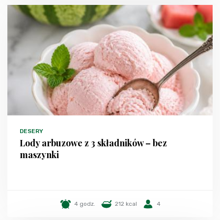
DESERY
Lody arbuzowe z 3 składników – bez
maszynki
4 godz.
212 kcal
4