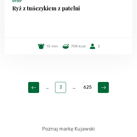
RYBY
Ryż z tuńczykiem z patelni
15 min.
708 kcal
2
...
3
...
625
Poznaj markę Kujawski