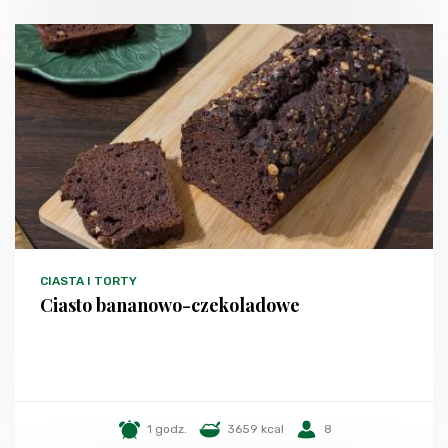
CIASTA I TORTY
Ciasto bananowo-czekoladowe
1 godz.
3659 kcal
8