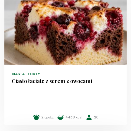
CIASTA I TORTY
Ciasto łaciate z serem z owocami
2 godz.
4438 kcal
20