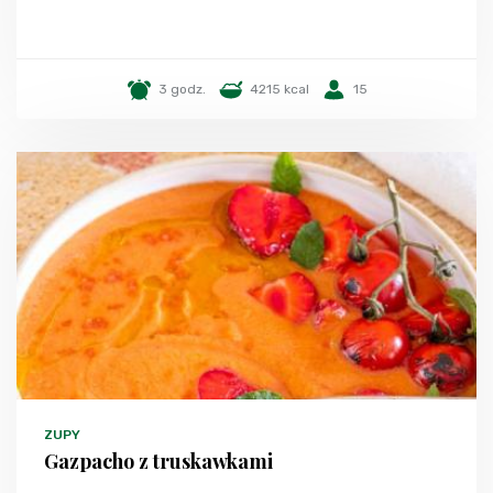
3 godz.
4215 kcal
15
ZUPY
Gazpacho z truskawkami