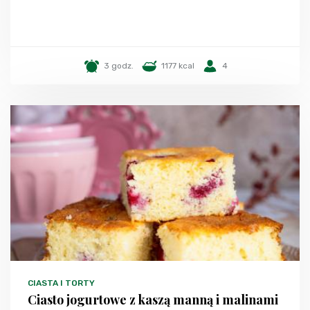
3 godz.
1177 kcal
4
CIASTA I TORTY
Ciasto jogurtowe z kaszą manną i malinami