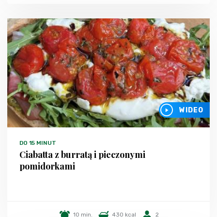
WIDEO
DO 15 MINUT
Ciabatta z burratą i pieczonymi
pomidorkami
10 min.
430 kcal
2