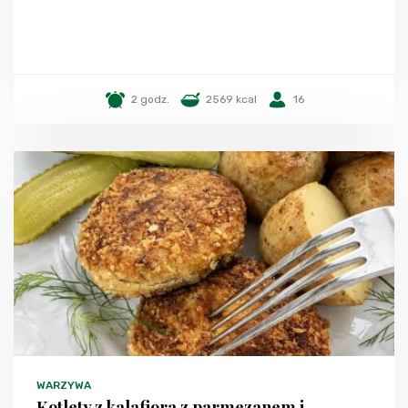
2 godz.
2569 kcal
16
WARZYWA
Kotlety z kalafiora z parmezanem i