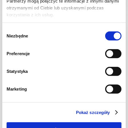
Partnerzy mogą połączyć te informacje z innymi danymi
1 godz.
3306 kcal
4
otrzymanymi od Ciebie lub uzyskanymi podczas
korzystania z ich usług.
Wybór
Niezbędne
zgody
Preferencje
Statystyka
Marketing
DRÓB
Makaron z kurczakiem, pesto i
Pokaż szczegóły
karmelizowanymi pomidorkami