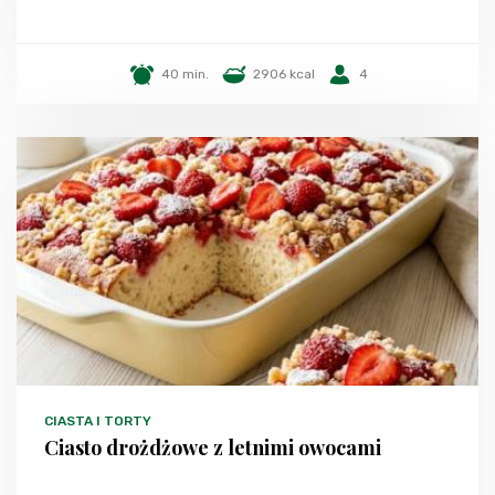
40 min.
2906 kcal
4
CIASTA I TORTY
Ciasto drożdżowe z letnimi owocami