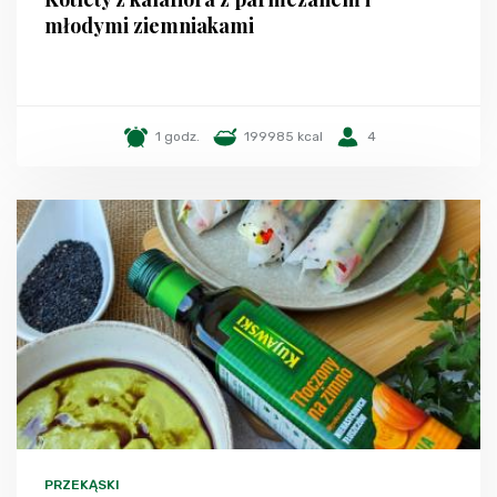
młodymi ziemniakami
1 godz.
199985 kcal
4
PRZEKĄSKI