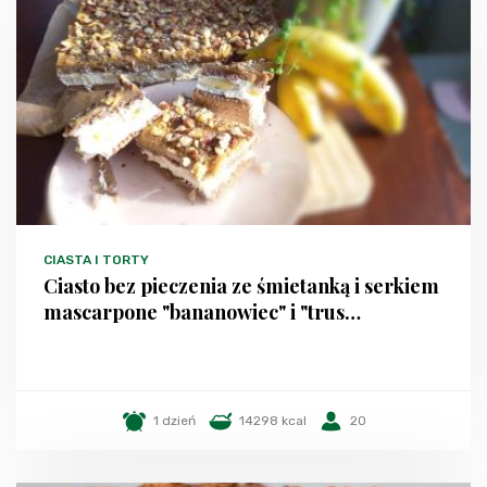
CIASTA I TORTY
Ciasto bez pieczenia ze śmietanką i serkiem
mascarpone "bananowiec" i "trus…
1 dzień
14298 kcal
20