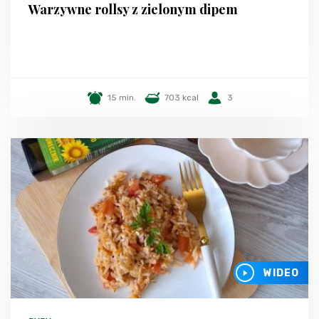
Warzywne rollsy z zielonym dipem
15 min.
703 kcal
3
WIDEO