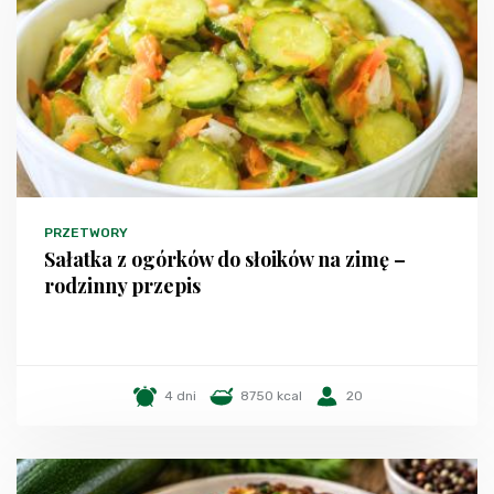
PRZETWORY
Sałatka z ogórków do słoików na zimę –
rodzinny przepis
4 dni
8750 kcal
20